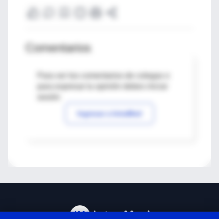
Comentarios
Para ver los comentarios de colegas o
para expresar tu opinión debes iniciar
sesión
Ingresar a IntraMed