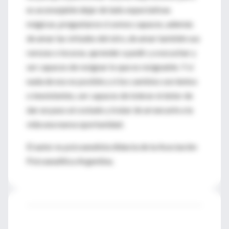
es aconsejable dejar de lado expectativas
mágicas, preguntarse si somos capaces, además
de amar las virtudes del otro, de amar también sus
rarezas o locuras, aprender a pedir y a escuchar y
ser capaces de resignar lo que es resignable. Y si
nada de eso es posible y si los cambios son lentos
o inexistentes, ser capaces de tolerar el dolor de
dar un paso al costado y tratar de arrancarle a la
vida una nueva oportunidad.
El autor es psicoanalista didacta de la Asociación
Psicoanalítica Argentina.