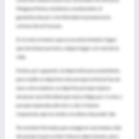
Ninguna fiesta, modesta o exuberante, ni
garantiza de por sí la felicidad ni prenuncia la
certeza de un fracaso.
Es ni más ni menos que un acontecimiento fugaz
que terminará pronto y dejará lugar a lo real de la
vida.
Existe, por supuesto, la depresión poscasamiento,
pero nadie se deprime más porque la fiesta fue de
una u otra manera; se deprime porque espera
alcanzar una felicidad que nunca llega por sí sola, o
porque esperaba del otro o de sí mismo
respuestas que no están a la altura de poder dar.
No existen fórmulas para asegurar una buena vida
de pareja ni para evitar futuras depresiones, pero