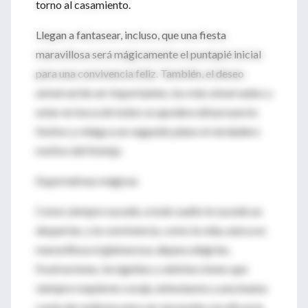
torno al casamiento.
Llegan a fantasear, incluso, que una fiesta
maravillosa será mágicamente el puntapié inicial
para una convivencia feliz. También, el deseo
universal de ser importantes, los más observados y
estar en boca de todos se apodera del proyecto
festivo y relega a un segundo plano el verdadero
motivo del festejo.
Expectativas mágicas
Como siempre sucede, a todo sueño le sucede un
despertar, y la convivencia, como la vida, nunca es
maravillosa ni glamurosa, depara alegrías,
frustraciones, incógnitas y satisfacciones que
siempre requieren coraje, entusiasmo y una buena
cuota de realismo para ser encarada con eficacia.