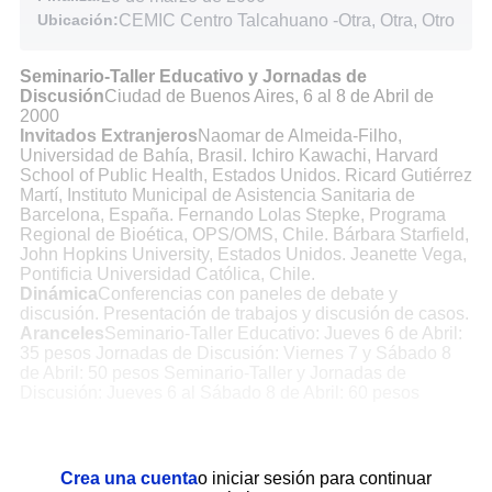
Ubicación:
CEMIC Centro Talcahuano
-
Otra, Otra, Otro
Seminario-Taller Educativo y Jornadas de
Discusión
Ciudad de Buenos Aires, 6 al 8 de Abril de
2000
Invitados Extranjeros
Naomar de Almeida-Filho,
Universidad de Bahía, Brasil. Ichiro Kawachi, Harvard
School of Public Health, Estados Unidos. Ricard Gutiérrez
Martí, Instituto Municipal de Asistencia Sanitaria de
Barcelona, España. Fernando Lolas Stepke, Programa
Regional de Bioética, OPS/OMS, Chile. Bárbara Starfield,
John Hopkins University, Estados Unidos. Jeanette Vega,
Pontificia Universidad Católica, Chile.
Dinámica
Conferencias con paneles de debate y
discusión. Presentación de trabajos y discusión de casos.
Aranceles
Seminario-Taller Educativo: Jueves 6 de Abril:
35 pesos Jornadas de Discusión: Viernes 7 y Sábado 8
de Abril: 50 pesos Seminario-Taller y Jornadas de
Discusión: Jueves 6 al Sábado 8 de Abril: 60 pesos
Crea una cuenta
o iniciar sesión para continuar