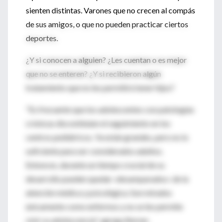
sienten distintas. Varones que no crecen al compás
de sus amigos, o que no pueden practicar ciertos
deportes.
¿Y si conocen a alguien? ¿Les cuentan o es mejor
que no se enteren? ¿Y si recibieron algún
tratamiento que no les permitirá tener hijos?
"Es frecuente que los adolescentes con patologías
crónicas discontinúen el seguimiento en los
centros pediátricos. Ya están grandes, pero no lo
suficiente para ser considerados adultos.
Entonces, durante un tiempo crucial de su
desarrollo pueden quedar «desamparados» de la
atención médica y psicológica. Son mirados
únicamente como enfermos y no se les permite
vivir su adolescencia", agrega Berner.