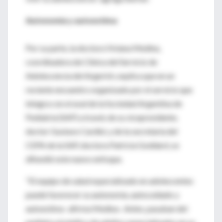
Autonomía y autoestima
Por su parte, la doctora Viviana Medina,
coordinadora de Clínica del Servicio de
Adolescencia del Argerich, explica que en un
reciente encuentro organizado por el servicio que
integra con el aval de la Sociedad Argentina de
Pediatría (SAP) a través de su vicepresidente,
doctor Gustavo Cardini, y de la secretaria del
CEPA de la SAP, doctora Patricia Goddard, se
difundió este nuevo enfoque.
"El equipo de salud especializado en adolescentes
puede favorecer su autonomía, autocuidado y
autoestima -afirma Medina-. Antes, pasaban del