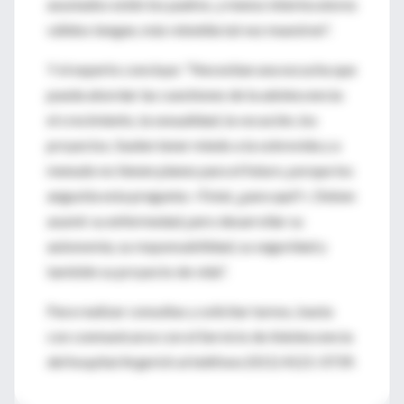
asustados estén los padres, y menos interlocutores
válidos tengan, más rebeldía tal vez muestren".
Y el experto concluye: "Necesitan una escucha que
pueda abordar las cuestiones de la adolescencia:
el crecimiento, la sexualidad, la vocación, los
proyectos. Suelen tener miedo a la sobrevida y a
menudo no tienen planes para el futuro, porque los
angustia esta pregunta: «Total, ¿para qué?». Deben
asumir su enfermedad, pero desarrollar su
autonomía, su responsabilidad, su seguridad y
también su proyecto de vida".
Para realizar consultas y solicitar turnos, basta
con conmunicarse con el Servicio de Adolescencia
del hospital Argerich al teléfono (011) 4121-0739.