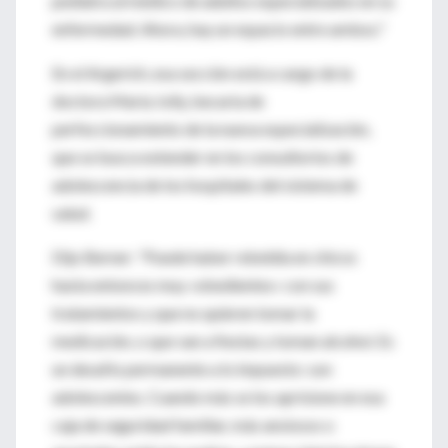
pediatra al médico de adultos especializados en su
enfermedad. Ahora, hay un espacio entre ambos."
En el Argerich, esa sección está a cargo de la
doctora María Jolly, becaria de
perfeccionamiento de la nueva especialización,
que se busca extender en los consultorios de
adolescencia de los hospitales del sistema de
salud.
Dijo Berner: "Puede haber rebeldía en chicos
hasta entonces muy «obedientes» con sus
tratamientos y que no quieren tomar la
medicación, o que van a fiestas y toman alcohol. Es
un desafío permanente a lo impuesto: son
adolescentes. Cuando más se los aprisione en esa
caja de seguridad familiar, más ansiosos o