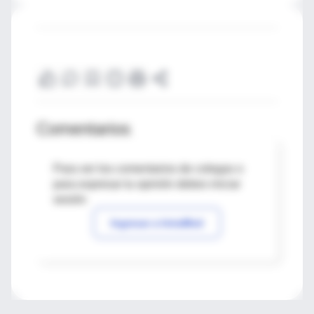
Comentarios
Para ver los comentarios de colegas o
para expresar tu opinión debes iniciar
sesión
Ingresar a IntraMed