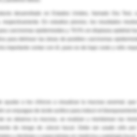
ducto desarrollado en Estados Unidos, llamado Ora Test, 
, respectivamente. En estudios previos, los resultados mostr
ara carcinomas epidermoides y 79.5% en displasia epitelial bu
dina para delinear las áreas de posibles carcinomas epidermoi
a importante contar con él, pues es de bajo costo y sólo requ
ayudar a los clínicos a visualizar la mucosa anormal, que
én un enjuague de ácido acético para inducir el blanqueamient
te se observa la mucosa, se evalúan y monitorean las lesi
ento de riesgo de cáncer bucal. Debe ser usado sólo por
tales y dentistas o especialistas en medicina y patología bucal.