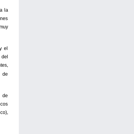
a la
ones
 muy
y el
 del
tes,
s de
s de
icos
co),