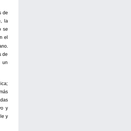
s de
, la
o se
n el
ano.
s de
r un
ica;
 más
adas
vo y
le y