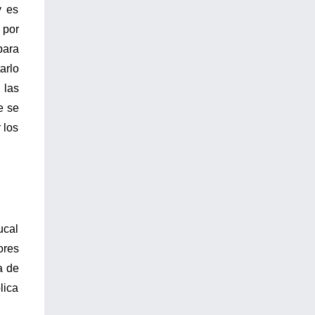
y es
 por
para
arlo
 las
e se
 los
ucal
ores
a de
lica