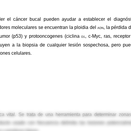
er el cáncer bucal pueden ayudar a establecer el diagnóst
dores moleculares se encuentran la ploidia del
, la pérdida d
ADN
tumor (p53) y protooncogenes (ciclina
, c-Myc, ras, receptor
D1
ituyen a la biopsia de cualquier lesión sospechosa, pero pu
iones celulares.
ica vital. Se trata de una herramienta para determinar zona
oducto usado con frecuencia delimita las lesiones potencialm
 y positivos falsos.