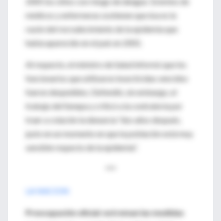
2005 los sitios con riesgo de dengue. Gremios de
médicos y enfermeras sostienen que ésa es la
razón del recrudecimiento de la epidemia que
había aparecido en el país en 2001.
Al respecto, el ministro de Salud informó que los
funcionarios que utilizaron insecticidas vencidos
fueron despedidos. Defendió, sin embargo, el
trabajo del Senepa y criticó a la contraloría por
traer a colación la denuncia “dos años después,
justo en un momento en que la población está muy
sensible respecto de la epidemia”.
***
LA NACION
Preocupación oficial: extreman las medidas