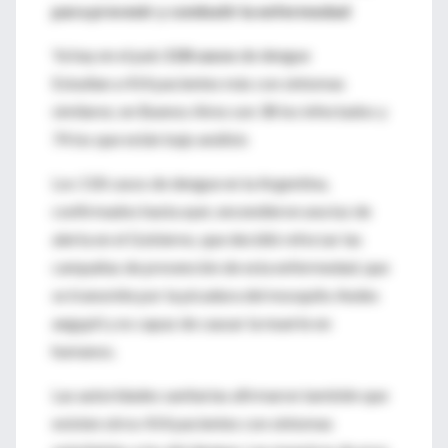
para prevenir y combatir la enfermedad
Ya hay en el país
118 casos
de dengue
Estudian a 414 pacientes más con síntomas
similares; en Buenos Aires son 38 los infectados y
74 los que están bajo análisis
Los 118 casos de dengue en la Argentina,
confirmados hasta ayer, encendieron una luz de
alerta en el Gobierno, que decidió reforzar las
campañas de prevención de esta enfermedad, que
se transmite por la picadura del mosquito Aedes
aegypti y es capaz de causar la muerte en
humanos.
Las autoridades sanitarias afirmaron también que
existen otros 414 pacientes con síntomas