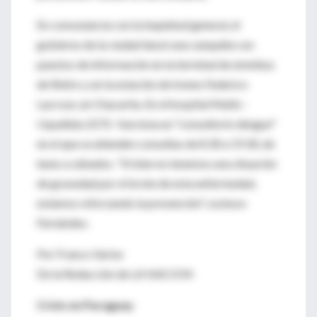
En consonancia con la inquietud general, el
gobierno de la ciudad lanzó una campaña con
puestos de información en la terminal de ómnibus
de Retiro y en la estación de trenes Federico
Lacroze, en Chacarita. En el hospital Muñiz -
Uspallata 2272- funciona un "consultorio dengue"
en el que se atienden consultas de 8.30 a 19.30, de
lunes a sábados. "Si bien no tenemos una situación
de gravedad por el brote de esta enfermedad,
estamos reforzando la prevención", sostuvo
Fernández.
Por Franco Varise
De la Redacción de LA NACION
Crisis en Paraguay