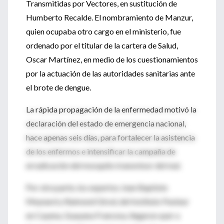
Transmitidas por Vectores, en sustitución de
Humberto Recalde. El nombramiento de Manzur,
quien ocupaba otro cargo en el ministerio, fue
ordenado por el titular de la cartera de Salud,
Oscar Martínez, en medio de los cuestionamientos
por la actuación de las autoridades sanitarias ante
el brote de dengue.
La rápida propagación de la enfermedad motivó la
declaración del estado de emergencia nacional,
hace apenas seis días, para fortalecer la asistencia
de los enfermos e intensificar la campaña de
erradicación del mosquito transmisor del mal.
Por otra parte, los expertos Jean Baptiste
Meynard y Raimond Girod, del Instituto Pasteur
en Cayena, Guayana Francesa, llegaron ayer a