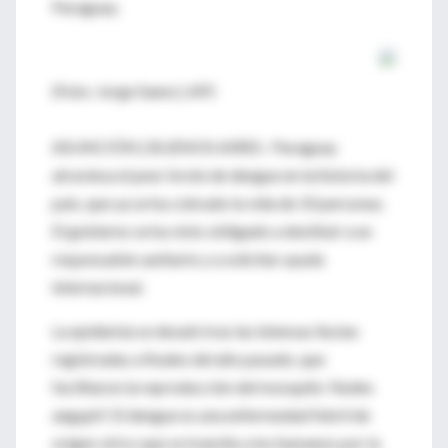
Paraguay.
(Foto: Jorge Saenz | AP)
ASUNCIÓN | BUENOS AIRES.- Paraguay
atraviesa el peor brote de dengue en la historia del
país, que ya se ha cobrado la vida de 10 personas.
El gobierno se ha visto obligado a destituir a un
responsable sanitario y a solicitar ayuda
internacional.
La epidemia se desató tras las intensas lluvias
registradas a finales del año pasado, que
facilitaron la reproducción del mosquito 'Aedes
aegypti'. El dengue es una enfermedad febril de
origen vírico que se transite a los humanos por la