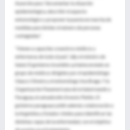
Asunción para “documentar la situación
epidemiológica, describir el aspecto
entomológico y proponer la puesta en marcha de
medidas para limitar el número de personas
contagiadas”.
“Vienen a capacitar a nuestros médicos y
enfermeras de todo el país”, dijo el ministro de
Salud. El gobierno brasileño ya había enviado un
grupo de médicos dirigidos por el epidemiólogo
Glauco Oliveira y el entomólogo Ima Braga. Y la
Organización Panamericana de la Salud mandó a
Paraguay al salvadoreño Ernesto Pleités. El
gobierno paraguayo pidió además colaboración a
la Argentina y Estados Unidos para identificar las
distintas cepas de la enfermedad, con el objetivo
de acertar en el tratamiento.