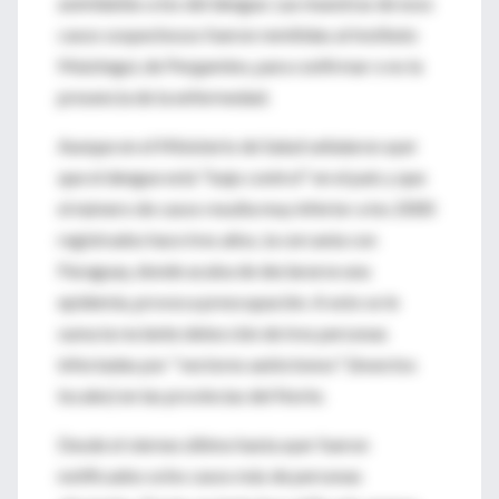
asimilables a los del dengue. Las muestras de esos
casos sospechosos fueron remitidas al Instituto
Maiztegui, de Pergamino, para confirmar o no la
presencia de la enfermedad.
Aunque en el Ministerio de Salud señalaron ayer
que el dengue está "bajo control" en el país y que
el número de casos resulta muy inferior a los 2000
registrados hace tres años, la cercanía con
Paraguay, donde acaba de declararse una
epidemia, provoca preocupación. A esto se le
suma la reciente detección de tres personas
infectadas por "vectores autóctonos" (insectos
locales) en las provincias del Norte.
Desde el viernes último hasta ayer fueron
notificados ocho casos más de personas