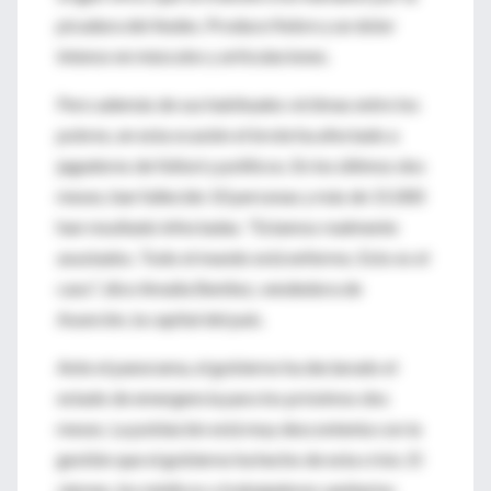
picadura del Aedes. Produce fiebre y un dolor
intenso en músculos y articulaciones.
Pero además de sus habituales víctimas entre los
pobres, en esta ocasión el brote ha afectado a
jugadores de fútbol y políticos. En los últimos dos
meses, han fallecido 10 personas y más de 15.000
han resultado infectadas. "Estamos realmente
asustados. Todo el mundo está enfermo. Esto es el
caos", dice Amalia Benítez, vendedora de
Asunción, la capital del país.
Ante el panorama, el gobierno ha declarado el
estado de emergencia para los próximos dos
meses. La población está muy descontenta con la
gestión que el gobierno ha hecho de esta crisis. El
viernes, los médicos y trabajadores sanitarios