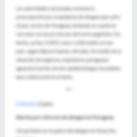
Las autoridades nacionales mostraron
preocupación por la epidemia de dengue que sufre
el país vecino de Paraguay, teniendo en cuenta la
cercanía con las provincias del norte argentino. De
hecho, ya hay 15.822 casos confirmados en ese
país, según dijeron fuentes oficiales. En medio de la
situación de urgencia, el gobierno paraguayo
aguarda el arribo de dos epidemiólogos brasileños
que colaborarán en el tema.
***
El Mundo
, España
Alarma por el brote de dengue en Paraguay
Un paciente se recupera del dengue en Asunción,