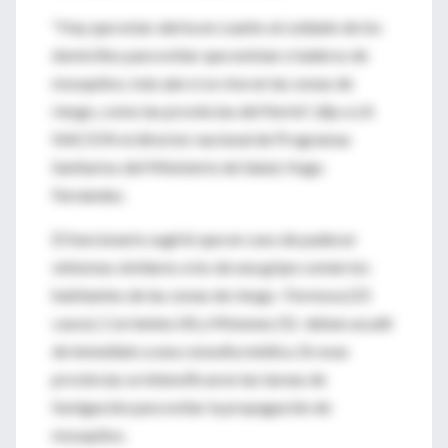
"Hay que estar alerta en cuanto al cuidado de los
domicilios para evitar que existan criaderos de
mosquitos; más aún si se vive en las zonas de
riesgo, como las provincias del Norte", dijo a LA
NACION el director nacional de Programas
Sanitarios del Ministerio de Salud, Hugo
Fernández.
El funcionario sugirió que en caso de padecer
síntomas similares a los de una gripe común los
habitantes de las zonas de riesgo -Formosa (25
casos), Corrientes (4) y Misiones (5)- deben acudir
de inmediato a una consulta médica. En esas
provincias se intensificaron las tareas de
fumigación para evitar la propagación de
mosquitos.