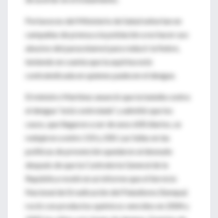
Portavoces del Ministerio de Salud exhortan en
campañas de prensa a la población a no hacer uso
abusivo del paracetamol para reducir la fiebre,
teniendo en cuenta que la aspirina está
contraindicada en quienes padecen el dengue.
El ministro Martínez anunció que la batalla contra
el dengue “está controlada” y admitió que los
casos, que llegaron a ser de unos 600 diarios, se
redujeron a entre 150 y 200. Las fallas en las
políticas de prevención quedaron al desnudo
después de que la Contraloría General de la
República reveló en un informe que el Servicio
Nacional de Erradicación del Paludismo (Senepa)
roció con productos químicos vencidos en 2004 y