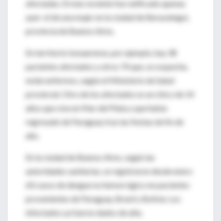
afectadas. El más reciente fue ratificado apenas
ayer: el de una mujer en la ciudad de Berazategui,
provincia de Buenos Aires.
En territorio bonaerense, por ejemplo, hay 38
pacientes afectados y otros 74 que, se sospecha,
están enfermos, según el Ministerio de Salud
provincial. Otro de los afectados es un chico de 14
años que vive en Mar del Plata y que había
regresado de Paraguay tras las fiestas de fin de
año.
En la ciudad de Buenos Aires, según las
autoridades sanitarias, se registraron desde enero
60 casos de dengue no hemorrágico en pacientes
provenientes de Paraguay, Brasil y Bolivia. Los
infectados ya fueron dados de alta.