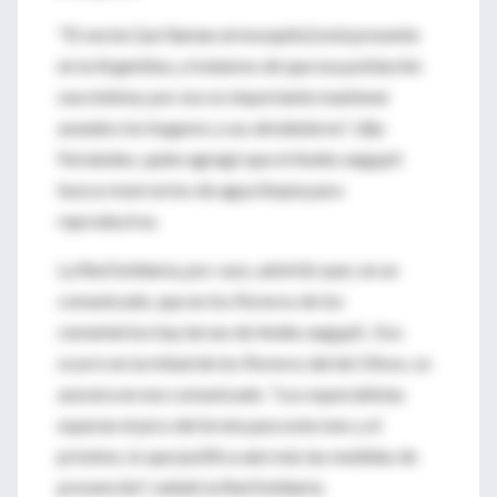
"El vector [así llaman al mosquito] está presente
en la Argentina, y tratamos de que esa población
sea mínima; por eso es importante mantener
aseados los hogares y sus alrededores", dijo
Fernández, quien agregó que el Aedes aegypti
busca reservorios de agua limpia para
reproducirse.
La Red Solidaria, por caso, advirtió ayer, en un
comunicado, que en los floreros de los
cementerios hay larvas de Aedes aegypti . Eso
ocurre en la mitad de los floreros del de Olivos, se
asevera en ese comunicado. "Los especialistas
esperan el pico del brote para este mes y el
próximo, lo que justifica aún más las medidas de
prevención", señaló la Red Solidaria.