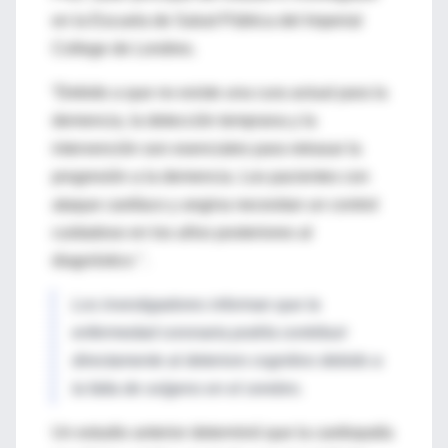
en la Escuela de Salud Pública del Imperial
College de Londres.
“Debido a que no existe una cura actual para la
demencia, la detección temprana y la
intervención son esenciales para retrasar la
progresión a la demencia. Los pacientes con
ataque cardíaco y angina necesitan un control
cuidadoso en los años posteriores al
diagnóstico ".
Los investigadores informan que la
enfermedad coronaria podría contribuir
directamente al deterioro cognitivo debido a
la falta de oxígeno en el cerebro.
Un estudio anterior determinó que la cardiopatía