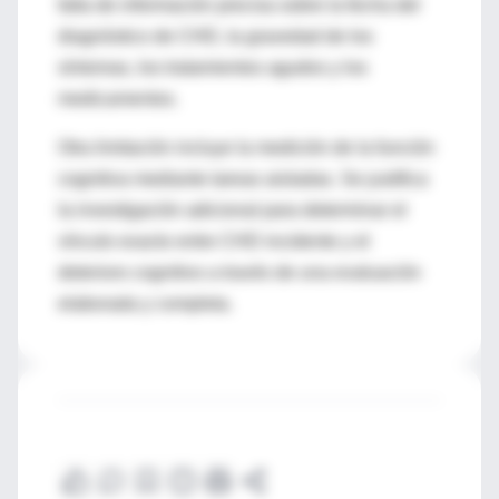
falta de información precisa sobre la fecha del
diagnóstico de CHD, la gravedad de los
síntomas, los tratamientos agudos y los
medicamentos.
Otra limitación incluye la medición de la función
cognitiva mediante tareas aisladas. Se justifica
la investigación adicional para determinar el
vínculo exacto entre CHD incidente y el
deterioro cognitivo a través de una evaluación
elaborada y completa.