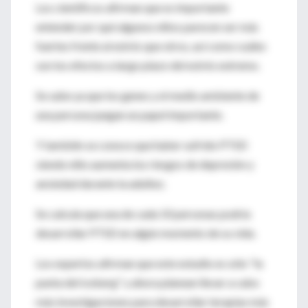
Los científicos afirman que es importante
entender por qué algunos niños parecen ser más
fuertes frente al estrés que otros, así como cuáles
son los efectos a largo plazo del estrés extremo.
Se sabe ya que los genes y el medio ambiente de
una persona juegan un papel importante.
Y también se conoce que haber sufrido PTSD
siendo niño aumenta los riesgos de depresión y
ansiedad durante la adultez.
Se calcula que una de cada 10 personas podría
desarrollar PTSD en algún momento de su vida.
Los expertos afirman que este estudio es sólo "la
punta del iceberg" y ahora planean llevar a cabo
más investigaciones para desarrollar terapias más