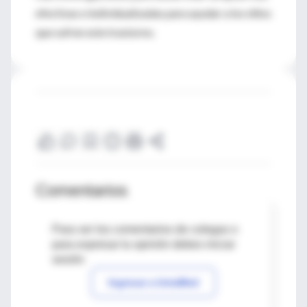
efectivas e individualizadas para ayudar a los niños
que sufren este trastorno.
Comentarios
Para ver los comentarios de colegas o
para expresar tu opinión debes iniciar
sesión
Ingresar a IntraMed