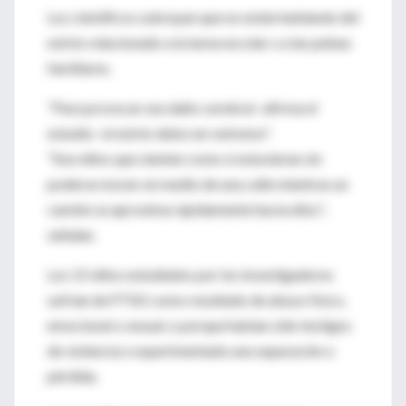
Los científicos subrayan que no están hablando del
estrés relacionado a la tarea escolar o a las peleas
familiares.
"Para provocar ese daño cerebral -afirma el
estudio- el estrés debe ser extremo".
"Son niños que sienten como si estuvieran sin
poderse mover en medio de una calle mientras un
camión se aproxima rápidamente hacia ellos",
señalan.
Los 15 niños estudiados por los investigadores
sufrían de PTSD como resultado de abuso físico,
emocional o sexual, o porque habían sido testigos
de violencia o experimentado una separación o
pérdida.