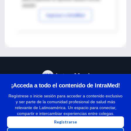
sesión
Ingresar a IntraMed
¡Acceda a todo el contenido de IntraMed!
Centro de Ayuda
Regístrese o inicie sesión para acceder a contenido exclusivo
y ser parte de la comunidad profesional de salud más
relevante de Latinoamérica. Un espacio para conectar,
Términos y condiciones
compartir e intercambiar experiencias entre colegas.
| Políticas de privacidad
Registrarse
| Todos los derechos reservados | Copyright 1997-2026