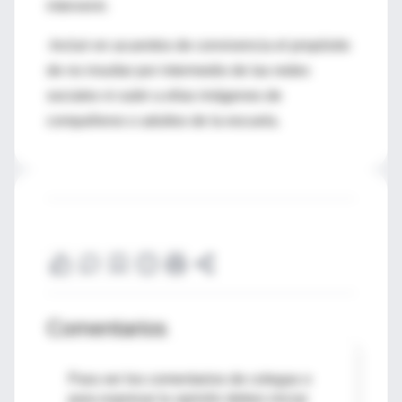
intervenir.
-Incluir en acuerdos de convivencia el propósito
de no insultar por intermedio de las redes
sociales ni subir a ellas imágenes de
compañeros o adultos de la escuela.
Comentarios
Para ver los comentarios de colegas o
para expresar tu opinión debes iniciar