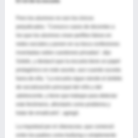
El rol de la escuela
Pero los alumnos no son los únicos
perjudicados. "Conozco casos de docentes a
los que los alumnos crean perfiles falsos en
redes sociales y ponen en su boca confesiones
inventadas sobre cuestiones privadas", dijo
Soletic, y destacó que la escuela tiene un papel
protagónico en este asunto, aun cuando suceda
fuera de ella. "La escuela sigue siendo el ámbito
de socialización principal del niño y del
adolescente, y tiene que trabajar para detectar
este fenómeno, afrontarlo como problema y
tratar de erradicarlo", agregó.
La inquietud por el ciberacoso, que comenzó
entre los padres como bullying o simplemente