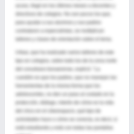
acoso, llegó en los últimos meses a docentes y
directivos de colegios. No son pocos los que,
para ayudar a sus alumnos y sus padres
contrataron a especialistas, se multiplican
talleres y clases de orientación sobre el tema.
Urbas, que ha realizado varios talleres de este
tipo en colegios, sobre todo los de la zona norte
del conurbano bonaerense, explicó: "La
cuestión es que los padres, que no manejan las
herramientas de la misma forma que los
adolescentes, no den un paso al costado en la
protección, diálogo, interés de cómo es la vida
del chico en el ciberespacio, qué tipo de
actividades hace o cómo se conecta, es decir, si
está estudiando y está con todas las pantallas