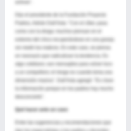
activas".
Dijo el presidente de la Fundación Proyecto
Padres, Adrián Dall'Asta: "Con el cíber, pasa
como con la droga: muchos piensan en el
extremo del chico recuperándose en una granja
sin medir los matices. En este caso, se piensa
en neonazis que radicalizan la tendencia. Es
algo cotidiano; son mensajitos para volver loco
a un compañero; el riesgo es cuando toma una
dimensión masiva". Dall'Asta agregó: "Es clave
la información porque en los padres hay mucho
desconcierto".
Qué hacer ante un caso
Entre las sugerencias y recomendaciones que
dan los especialistas a los padres y docentes