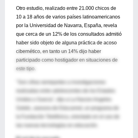
Otro estudio, realizado entre 21.000 chicos de
10 a 18 años de varios países latinoamericanos
por la Universidad de Navarra, España, revela
que cerca de un 12% de los consultados admitió
haber sido objeto de alguna práctica de acoso
cibernético, en tanto un 14% dijo haber
participado como hostigador en situaciones de
este tipo.
"Son cifras semejantes a investigaciones
realizadas entre adolescentes de los Estados
Unidos o Suecia", dijo a La Nacion Angeles
Soletic, asesora de Educarred, un programa de
la Fundación Telefónica, orientado en el uso de
las nuevas tecnologías en educación.