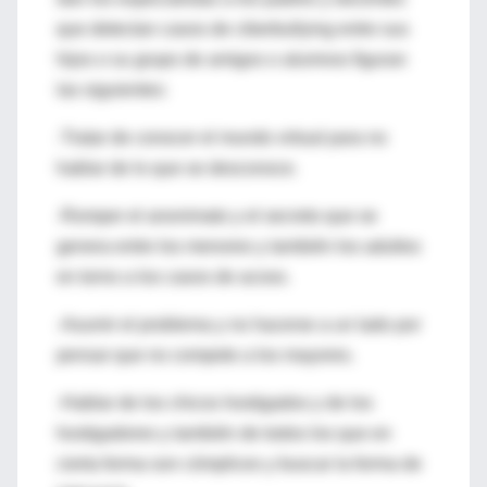
que detectan casos de ciberbullying entre sus
hijos o su grupo de amigos o alumnos figuran
las siguientes:
-Tratar de conocer el mundo virtual para no
hablar de lo que se desconoce.
-Romper el anonimato y el secreto que se
genera entre los menores y también los adultos
en torno a los casos de acoso.
-Asumir el problema y no hacerse a un lado por
pensar que no compete a los mayores.
-Hablar de los chicos hostigados y de los
hostigadores y también de todos los que en
cierta forma son cómplices y buscar la forma de