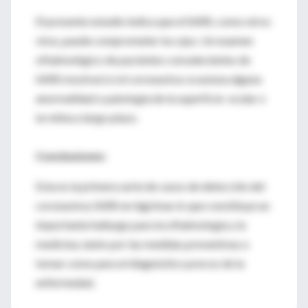
El presente estudio indica que el SARS, como otros
virus, puede comprometer los ojos. Un examen
oftalmológico de pacientes convalecientes de
SARS mostrará si el coronavirus ocasiona alguna
anormalidad o patología de la superficie ocular o
la retina a largo plazo.
Conclusiones:
Esta es la primera serie de casos de detección del
coronavirus SARS en lágrimas lo que constituye un
importante hallazgo para la oftalmología y la
medicina, tanto por las medidas preventivas a
tomar como para el diagnóstico precoz de la
enfermedad.