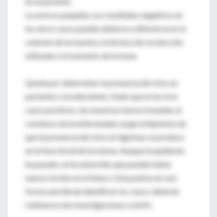
en el paciente.
La serie es pequeña. Los resultados negativos en
los otros casos pueden deberse a diferencia en el
volumen de la muestra, la técnica de recolección
utilizada o el momento de la toma.
Queda por determinar la presencia del virus en
pacientes convalecientes. Dado que en los tres
casos positivos, las muestras fueron tomadas al
comienzo de la enfermedad, surge la hipótesis de
que la presencia del virus en lágrimas se produce
en la fase inicial de la misma. Aunque la epidemia
ha pasado, se ha advertido que pueden haber
nuevos brotes en el futuro. Esta podría ser una
forma sencilla de identificar los casos, deberán
realizarse más investigaciones a tal fin.