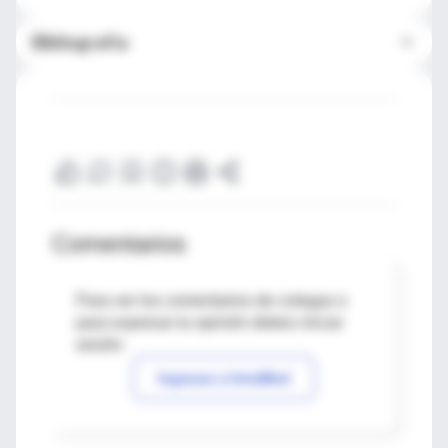
Bibliografía
Comentarios
Para ver los comentarios de colegas o
para expresar tu opinión debes iniciar
sesión
Ingresar a IntraMed