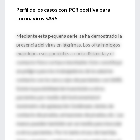
Perfil de los casos con PCR positiva para
coronavirus SARS
Mediante esta pequeña serie, se ha demostrado la
presencia del virus en lágrimas. Los oftalmólogos
examinan a sus pacientes a corta distancia y el
contacto físico se hace inevitable. Esto constituye
un peligro para los trabajadores de la salud en
contacto con la cara y ojos de pacientes con SARS.
Existe la posibilidad de trasmisión a otros
pacientes por medio del instrumental:el
tonómetro de aplanación Goldmann, lentes de
contacto de prueba, armazones de prueba, etc. Las
manos pueden también ser un medio para inocular
a otros pacientes. Por lo tanto el uso de barbijo,