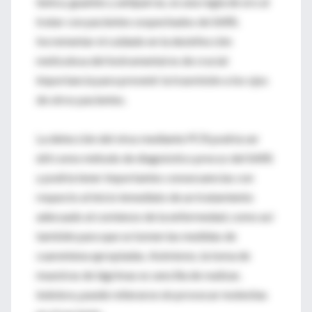
túnica, guantes y antiparras, es una regla de oro al
tratar con pacientes sospechados de SARS.
Incrementar el cuidado en la desinfección
meticulosa del instrumental es de crucial
importancia para prevenir la trasmisión a los ojos
de otros pacientes.
La detección del virus mediante PCR podría ser
útil como método de diagnóstico precoz del SARS
y podría tener importantes consecuencias con
respecto al inicio inmediato de un tratamiento
adecuado al comienzo de la enfermedad, como así
también para que se tomen las medidas de
cuarentena apropiadas. Asimismo, la toma de
muestras de lágrimas es sencilla de realizar,
indolora, puede reiterarse sin provocar molestias