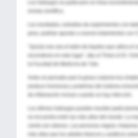
Los hallazgos se publicaron en línea recientemente
revista científica.
Los resultados, extraídos de experimentos con tej
peso, podrían apuntar a nuevos tratamientos con CO
"Quizás ese sea el talón de Aquiles que utiliza el 
esconderse en este lugar", dijo al Times el Dr. V
la Facultad de Medicina de Yale.
Antes se pensaba que la grasa corporal era simpl
produce hormonas y proteínas del sistema inmunol
de inflamación incluso cuando no hay infección.
Los últimos hallazgos pueden resultar particularm
se encuentra entre las más altas del mundo. La ma
ciento son obesos. Las personas negras, hispanas
más altas que los adultos blancos y asiáticos am