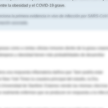
entre la obesidad y el COVID-19 grave.
ciona la primera evidencia in vivo de infección por SARS-CoV
amación asociada.
grasas como a ciertas células inmunes dentro de la grasa corpor
obrepeso y obesidad tienen más probabilidades de desarrollar
na una respuesta inflamatoria dañina que "bien podría estar
 New York Times la coautora principal del estudio, la Dra.
a Universidad de Stanford. Estamos viendo las mismas citocina
es realmente enfermos que se producen en respuesta a la infecc