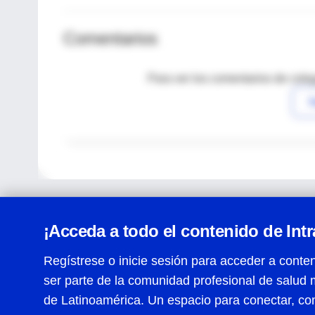
Comentarios
Para ver los comentarios de coleg
I
¡Acceda a todo el contenido de Int
Regístrese o inicie sesión para acceder a conten
ser parte de la comunidad profesional de salud 
Centro de Ayuda
de Latinoamérica. Un espacio para conectar, co