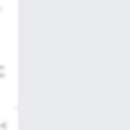
".
us
ión