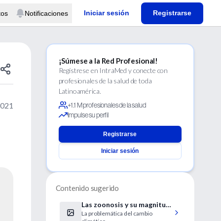
Iniciar sesión
Registrarse
tos
Notificaciones
¡Súmese a la Red Profesional!
Regístrese en IntraMed y conecte con
profesionales de la salud de toda
Latinoamérica.
2021
+1.1 M profesionales de la salud
Impulse su perfil
Registrarse
Iniciar sesión
Contenido sugerido
Las zoonosis y su magnitud
La problemática del cambio
epidemiológica