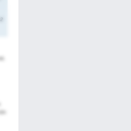
-2
al,
s
ión