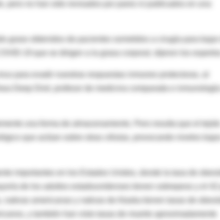
, pero no han sido revisados ​​por pares ni publicados en una
ido graso obtenidos de pacientes sometidos a cirugía para bajar
VID-19 que se dirigen a la grasa corporal, dijeron los experto
virus para evadir nuestras respuestas inmunes protectoras, al
ishwa Deep Dixit, profesor de medicina comparada e inmunologí
emente una forma de almacenamiento. Pero resulta que el tejid
ógico que actúan sobre otras células, provocando niveles bajo
ente importantes en los Estados Unidos, donde la tasa de obes
yoría de los adultos estadounidenses tienen sobrepeso y el 42
, nativas americanas y nativas de Alaska tienen tasas de obes
ericanos, y también han visto tasas de muerte aproximadamente