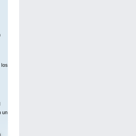
n
 los
l
n un
a