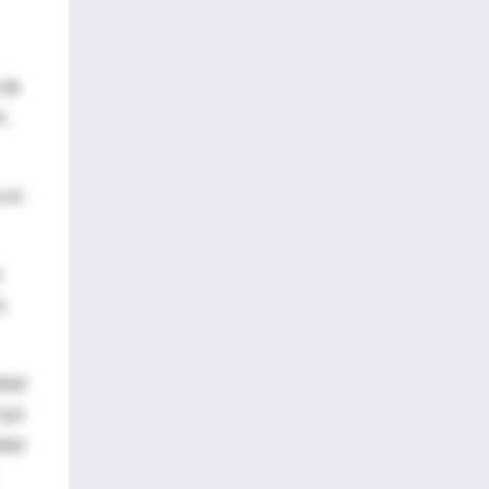
 de
s.
a en
o
s
idad
 por
idad