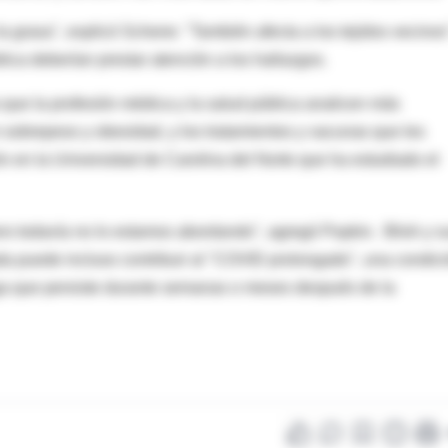
 grasa", explicó Scherer. "También afecta a los tejidos vecinos
lica deberían prestar atención a los hallazgos.
que la profesión médica y la salud pública analicen más
sobrepeso y obesidad, y los tratamientos y vacunas que les
ón en la Universidad de Carolina del Norte que ha estudiado el
o todavía no lo estamos abordando", agregó Popkin. Blish y s
da puede incluso contribuir al "COVID prolongado", una condic
ga que persiste durante semanas o meses después de la