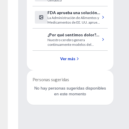
climático
FDA aprueba una solución
La Administración de Alimentos y
oftálmica para la presbicia
Medicamentos de EE. UU. aprueba
VUITY (solución oftálmica de
pilocarpina HCI) al 1,25%, la
¿Por qué sentimos dolor?
primera y única gota para los ojos
Nuestro cerebro genera
(audiovisual II)
para tratar la presbicia (visión
continuamente modelos del
cercana borrosa relacionada con la
mundo a su alrededor. Predice la
edad)
explicación más plausible de lo que
está sucediendo en cada
Ver más
momento
Personas sugeridas
No hay personas sugeridas disponibles
en este momento