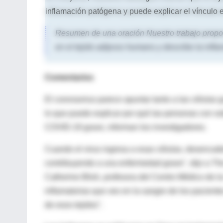
inflamación patógena y puede explicar el vínculo 
Resumen de una oración Nuestro trabajo propor
en el tejido adiposo humano y describe la infl
Comentarios
El coronavirus parece apuntar tanto a las células 
lo que puede explicar por qué las personas con s
COVID-19 grave, informan los investigadores.
Cuando el virus ingresa a esas células, desencade
contribuyendo a una enfermedad grave", dijo a The
Catherine Blish, profesora del Centro Médico de l
inflamatorias que veo en la sangre de los pacient
de esos tejidos".