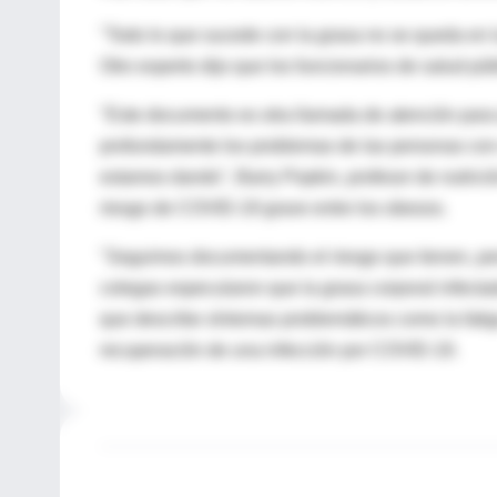
"Todo lo que sucede con la grasa no se queda en la
Otro experto dijo que los funcionarios de salud púb
"Este documento es otra llamada de atención para 
profundamente los problemas de las personas con 
estamos dando", Barry Popkin, profesor de nutrici
riesgo de COVID-19 grave entre los obesos.
"Seguimos documentando el riesgo que tienen, per
colegas especularon que la grasa corporal infecta
que describe síntomas problemáticos como la fati
recuperación de una infección por COVID-19.