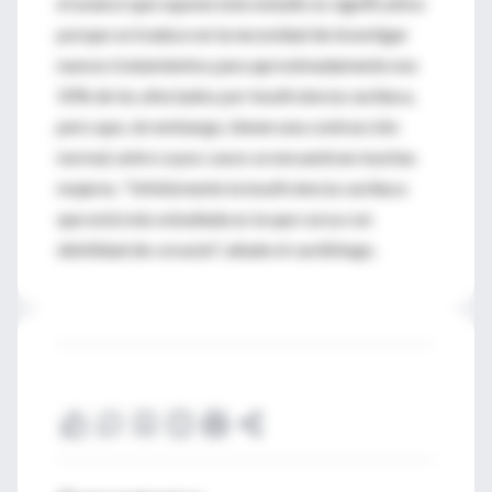
el avance que supone este estudio es significativo
porque se traduce en la necesidad de investigar
nuevos tratamientos para aproximadamente ese
50% de los afectados por insuficiencia cardíaca,
pero que, sin embargo, tienen una contracción
normal, entre cuyos casos se encuentran muchas
mujeres. "Infelizmente la insuficiencia cardíaca
que está más estudiada es la que cursa con
debilidad de corazón", añade el cardiólogo.