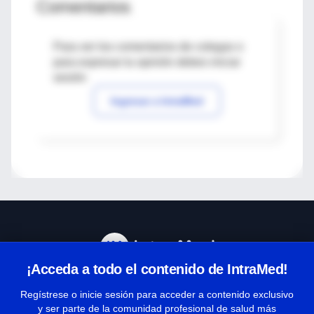
Comentarios
Para ver los comentarios de colegas o
para expresar tu opinión debes iniciar
sesión
Ingresar a IntraMed
¡Acceda a todo el contenido de IntraMed!
Centro de Ayuda
Regístrese o inicie sesión para acceder a contenido exclusivo
y ser parte de la comunidad profesional de salud más