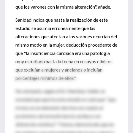
que los varones con la misma alteración", añade.
Sanidad indica que hasta la realización de este
estudio se asumía erróneamente que las
alteraciones que afectan a los varones ocurrían del
mismo modo en la mujer, deducción procedente de
que "la insuficiencia cardíaca era una patología
muy estudiada hasta la fecha en ensayos clínicos
que excluían a mujeres y ancianos o incluían
porcentajes mínimos de ellos".
No obstante, según el Dr. Martínez-Sellés, la
novedad que aporta este estudio es subrayar "que
el sexo es un elemento decisivo en cuanto al
pronóstico de la insuficiencia cardíaca con
disfunción sistólica". "Hemos demostrado que en
las mujeres con esta patología da un poco igual si