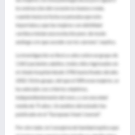
la contracción del corazón es buena o mala,
cuando hasta la fecha se pensaba que esto
importaba y que las mujeres con debilidad
cardíaca tenían una evolución peor, de modo
análogo a lo que sucede con los varones", explica.
La investigación se llevó a cabo sobre un grupo de
1.065 pacientes adultos, todos ellos ingresados en
el citado hospital desde 1996 hasta finales del año
2002. Dicho grupo, del que el 58% eran mujeres, se
ha valorado con criterios objetivos,
independientemente del sexo, y con una edad
media de 75 años. Un análisis del estudio fue
publicado en el "European Heart Journal".
Por otro lado, la Consejería de Sanidad explica que