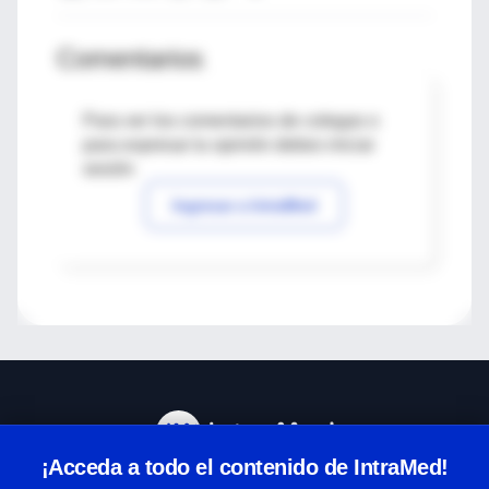
Comentarios
Para ver los comentarios de colegas o
para expresar tu opinión debes iniciar
sesión
Ingresar a IntraMed
¡Acceda a todo el contenido de IntraMed!
Centro de Ayuda