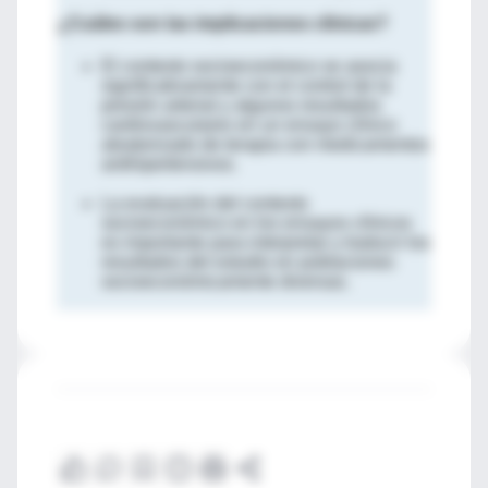
¿Cuáles son las implicaciones clínicas?
El contexto socioeconómico se asocia
significativamente con el control de la
presión arterial y algunos resultados
cardiovasculares en un ensayo clínico
aleatorizado de terapia con medicamentos
antihipertensivos.
La evaluación del contexto
socioeconómico en los ensayos clínicos
es importante para interpretar y traducir los
resultados del estudio en poblaciones
socioeconómicamente diversas.