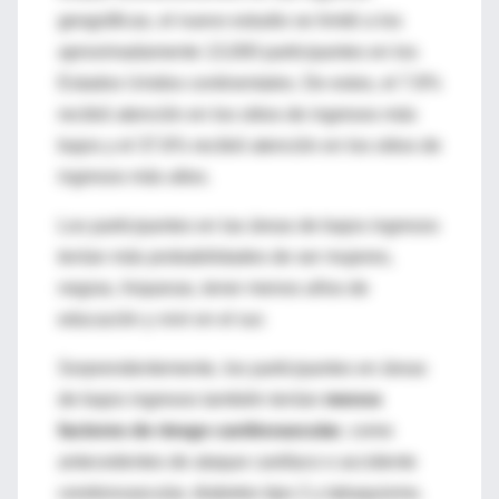
geográficas, el nuevo estudio se limitó a los
aproximadamente 13,000 participantes en los
Estados Unidos continentales. De estos, el 7.8%
recibió atención en los sitios de ingresos más
bajos y el 37.6% recibió atención en los sitios de
ingresos más altos.
Los participantes en las áreas de bajos ingresos
tenían más probabilidades de ser mujeres,
negras, hispanas, tener menos años de
educación y vivir en el sur.
Sorprendentemente, los participantes en áreas
de bajos ingresos también tenían
menos
factores de riesgo cardiovascular
, como
antecedentes de ataque cardíaco o accidente
cerebrovascular, diabetes tipo 2 y tabaquismo.