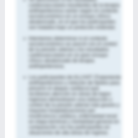
cardiovasculares resultantes de la terapia
antihipertensiva varían según el contexto
socioeconómico en un ensayo clínico
aleatorizado, en el que los participantes
son tratados bajo un protocolo estándar.
Intentamos determinar si el contexto
socioeconómico se asoció con el control
de la presión arterial y los resultados
cardiovasculares en un gran ensayo
clínico aleatorizado de terapia
antihipertensiva.
Los participantes de ALLHAT (Tratamiento
antihipertensivo y reductor de lípidos para
prevenir el ataque cardíaco) que
recibieron atención en áreas de bajos
ingresos demostraron una reducción y
control de la presión arterial más graves y
mayores hospitalizaciones por
insuficiencia cardíaca, enfermedad renal
en etapa terminal y mortalidad general en
comparación con los participantes en
situaciones de alta áreas de ingreso.