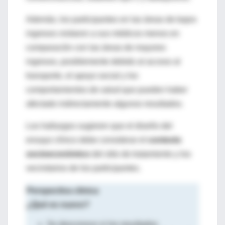
Además, los participantes en las áreas de bajos
ingresos visitaron a sus médicos menos en
comparación con las áreas de mayores
ingresos, posiblemente debido al acceso al
transporte, el apoyo social y los
comportamientos de salud que pueden haber
afectado indirectamente algunos resultados.
Los hallazgos sugieren que el diseño del
ensayo clínico debe considerar el
contexto
socioeconómico
del sitio de tratamiento y los
vecindarios de los participantes.
Perspectiva clinica
¿Qué es nuevo?
Se desconoce si los resultados