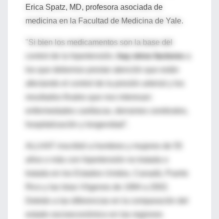
Erica Spatz, MD, profesora asociada de
medicina en la Facultad de Medicina de Yale.
"Si bien los medicamentos son la base del
control de la hipertensión,
hay otros factores
a
los que debemos prestar atención que están
afectando el control de la presión arterial y los
resultados finales que nos interesan:
enfermedades cardíacas, derrames cerebrales,
hospitalización y longevidad".
ALLHAT inscribió a hombres y mujeres de 55
años o más con hipertensión no tratada o
tratada en los Estados Unidos, Canadá, Puerto
Rico y las Islas Vírgenes de 1994 a 2002.
Debido a las diferencias en la comparación del
estado socioeconómico en las regiones