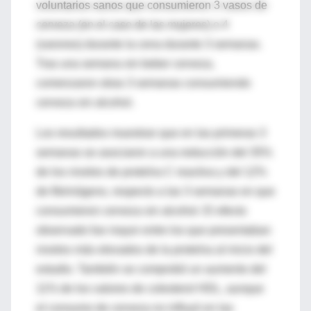
voluntarios sanos que consumieron 3 vasos de
cerveza (en el caso de las mujeres) o 4
(varones) durante la cena durante 3 semanas.
Tras una semana sin beber cerveza,
comenzaron otras 3 semanas consumiendo
cerveza sin alcohol.
Los resultados muestran que en las primeras 3
semanas se asociaron a una reducción del 35%
de los niveles de proteína C reactiva y del 12%
de fibrinógeno, respecto a las 3 semanas en que
consumieron cerveza sin alcohol. El efecto
observado fue mayor entre los que presentaban
niveles más elevados de la proteína al inicio del
estudio. También se comprobó un aumento del
11% de los valores de colesterol HDL, aunque
el consumo de cerveza no influyó en las