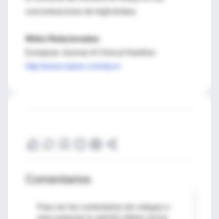
concentraciones de triglicéridos.
Webs Relacionadas
European Journal of Clinical Nutrition
http://www.nature.com/ejcn/
Comentarios
Para ver los comentarios de colegas o
para expresar tu opinión debes iniciar