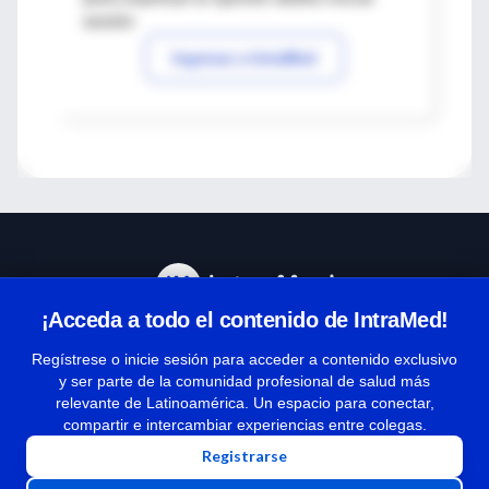
sesión
Ingresar a IntraMed
¡Acceda a todo el contenido de IntraMed!
Centro de Ayuda
Regístrese o inicie sesión para acceder a contenido exclusivo
y ser parte de la comunidad profesional de salud más
relevante de Latinoamérica. Un espacio para conectar,
Términos y condiciones
compartir e intercambiar experiencias entre colegas.
| Políticas de privacidad
Registrarse
| Todos los derechos reservados | Copyright 1997-2026