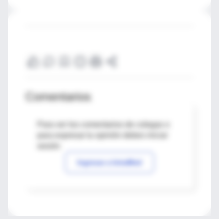
Comentarios
Para ver los comentarios de colegas o
para expresar tu opinión debes iniciar
sesión
Ingresar a IntraMed