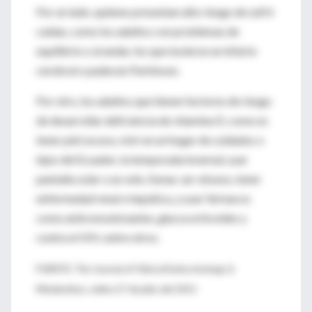
Por un lado, quienes presentan alto riesgo de sufrir
caídas, como los adultos con problemas de
equilibrio o al andar, los que tuvieron un infarto
cerebral o padecen Parkinson.
Por otro, los adultos que tienen factores de riesgo
de desarrollar deficiencia de vitamina D, como es
tener piel oscura, vivir en un hogar de cuidados o
lejos del Ecuador, la temporada invernal, usar
pantalla solar o un velo, fumar, ser obseso, tener
enfermedad renal o hepática, y usar fármacos
como anticonvulsivantes, glucocorticoides y
contra el VIH, entre otros.
FUENTE: The Journal of Clinical Endocrinology &
Metabolism, online 27 de julio del 2011