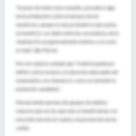
"A pesar de todos estos estudios, prevalece algo
de incertidumbre sobre el alcance de los
beneficios, aunque lo más probable es que exista
un beneficio. Los daños (efectos secundarios de la
vitamina D) son generalmente mínimos y el costo
es bajo", dijo Murad.
Pero los autores señalan que "todavía queda por
definir cuál es la dosis y la duración adecuadas del
tratamiento con vitamina D, como así también la
población candidata".
Murad señaló que hay dos grupos de adultos
mayores que son los que más se beneficiarían con
esta intervención en cuanto a la prevención de las
caídas.