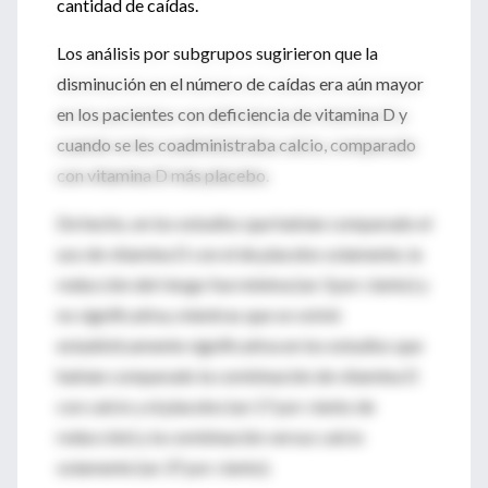
cantidad de caídas.
Los análisis por subgrupos sugirieron que la
disminución en el número de caídas era aún mayor
en los pacientes con deficiencia de vitamina D y
cuando se les coadministraba calcio, comparado
con vitamina D más placebo.
De hecho, en los estudios que habían comparado el
uso de vitamina D con el de placebo solamente, la
reducción del riesgo fue mínima (un 3 por ciento) y
no significativa, mientras que se volvió
estadísticamente significativa en los estudios que
habían comparado la combinación de vitamina D
con calcio y el placebo (un 17 por ciento de
reducción) y la combinación versus calcio
solamente (un 37 por ciento).