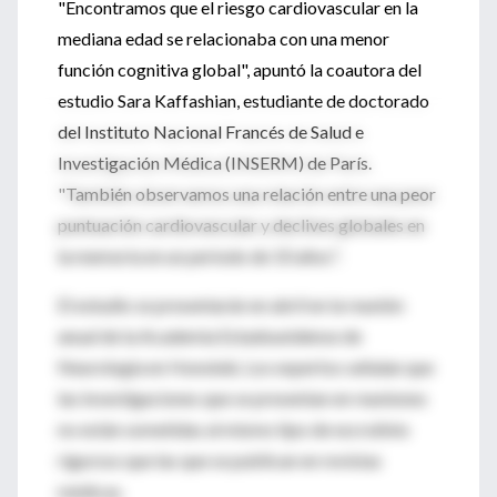
"Encontramos que el riesgo cardiovascular en la
mediana edad se relacionaba con una menor
función cognitiva global", apuntó la coautora del
estudio Sara Kaffashian, estudiante de doctorado
del Instituto Nacional Francés de Salud e
Investigación Médica (INSERM) de París.
"También observamos una relación entre una peor
puntuación cardiovascular y declives globales en
la memoria en un periodo de 10 años".
El estudio se presentarán en abril en la reunión
anual de la Academia Estadounidense de
Neurología en Honolulú. Los expertos señalan que
las investigaciones que se presentan en reuniones
no están sometidas al mismo tipo de escrutinio
riguroso que las que se publican en revistas
médicas.