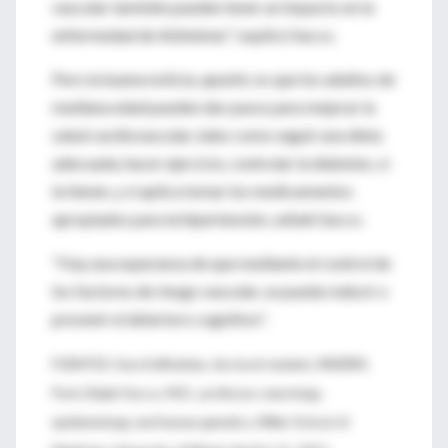
vascular también pueden tener un impacto en la
enfermedad de Alzheimer", explicó Sacco.
Pero la buena noticia, apuntó, es que los adultos de
mediana edad pueden dar pasos para mejorar la
salud cardiovascular, tales como seguir una dieta
adecuada, hacer ejercicio, controlar la diabetes, si
la tienen, y si aplica tomar los medicamentos
apropiados para la hipertensión, señaló Sacco.
"Hay una esperanza de que mediante el control de
los factores de riesgo vascular, se pueda reducir o
prevenir el deterioro cognitivo".
FUENTES: Sara Kaffashian, doctoral student, INSERM,
Paris; Ralph Sacco, M.D., professor, neurology,
epidemiology and human genetics, Miller School of