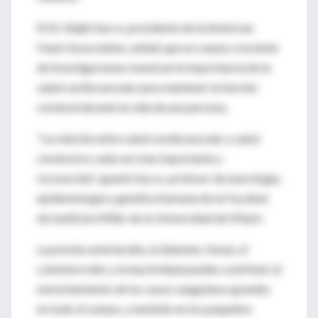
El Dr. Ralph Sacco, presidente de la American
Heart Association, señaló que un cuerpo creciente
de investigaciones muestran la importancia de la
salud cardiovascular para mantener la función
cerebral durante la vida de una persona.
"La relación entre salud cardiovascular y salud
cerebral es cada vez más importante y
reconocida", apuntó Sacco, profesor de neurología,
epidemiología y genética humana de la Facultad
de medicina Miller de la Universidad de Miami.
La presión arterial alta, la diabetes, fumar, el
colesterol alto y la inactividad pueden contribuir al
estrechamiento de los vasos sanguíneos grandes
en todo el cuerpo, y también en los pequeños