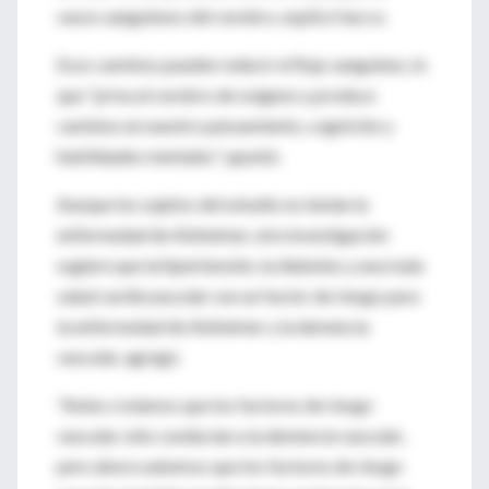
vasos sanguíneos del cerebro, explicó Sacco.
Esos cambios pueden reducir el flujo sanguíneo, lo
que "priva al cerebro de oxígeno y produce
cambios en nuestro pensamiento, cognición y
habilidades mentales", apuntó.
Aunque los sujetos del estudio no tenían la
enfermedad de Alzheimer, otra investigación
sugiere que la hipertensión, la diabetes y una mala
salud cardiovascular son un factor de riesgo para
la enfermedad de Alzheimer y la demencia
vascular, agregó.
"Antes creíamos que los factores de riesgo
vascular sólo conducían a la demencia vascular,
pero ahora sabemos que los factores de riesgo