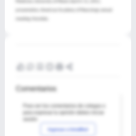
Medicine, University of Miami; April 6-11, 2011,
presentation, American Academy of Neurology annual
meeting, Honolulu.
Comentarios
Para ver los comentarios de colegas o
para expresar tu opinión debes iniciar
sesión
Ingresar a IntraMed