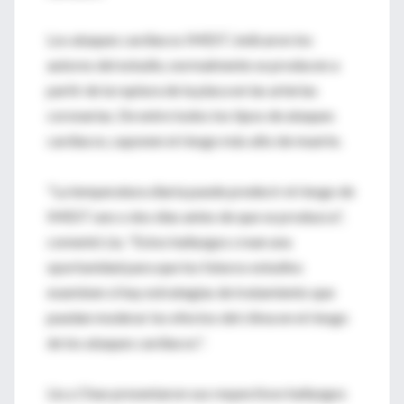
Los ataques cardiacos IMEST, indicaron los
autores del estudio, normalmente se producen a
partir de la ruptura de la placa en las arterias
coronarias. De entre todos los tipos de ataques
cardiacos, suponen el riesgo más alto de muerte.
"La temperatura diaria puede predecir el riesgo de
IMEST uno o dos días antes de que se produzca",
comentó Liu. "Estos hallazgos crean una
oportunidad para que los futuros estudios
examinen si hay estrategias de tratamiento que
puedan moderar los efectos del clima en el riesgo
de los ataques cardiacos".
Liu y Chao presentaron sus respectivos hallazgos