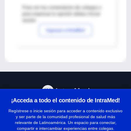
Para ver los comentarios de colegas o
para expresar tu opinión debes iniciar
sesión
Ingresar a IntraMed
¡Acceda a todo el contenido de IntraMed!
Centro de Ayuda
Regístrese o inicie sesión para acceder a contenido exclusivo
y ser parte de la comunidad profesional de salud más
relevante de Latinoamérica. Un espacio para conectar,
Términos y condiciones
compartir e intercambiar experiencias entre colegas.