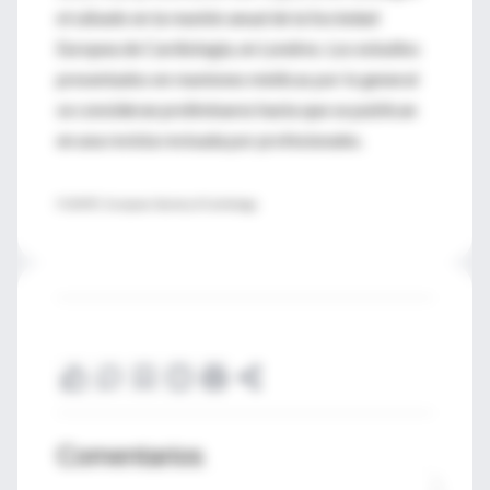
el sábado en la reunión anual de la Sociedad
Europea de Cardiología, en Londres. Los estudios
presentados en reuniones médicas por lo general
se consideran preliminares hasta que se publican
en una revista revisada por profesionales.
FUENTE: European Society of Cardiology
Comentarios