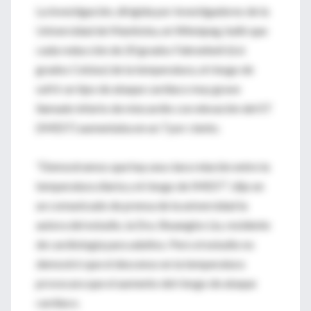
La investigación, dirigida por investigadores de la
Universidad de Manitoba, en Winnipeg, halló que
cada reducción de 20 grados Fahrenheit (6.6
grados Celsius) de la temperatura, el riesgo de
sufrir un tipo de ataque cardiaco muy grave
llamado infarto de miocardio con elevación del ST
(IMEST) aumentaba en un 7 por ciento.
"Demostramos que hay una clara relación entre la
temperatura diaria y el riesgo de IMEST", dijo en
un comunicado de prensa de la universidad la
autora del estudio, la Dra. Shuangbo Liu, residente
de cardiología para adultos. Pero el estudio no
demostró que el descenso en la temperatura
provocara que el aumento del riesgo de ataque
cardiaco.