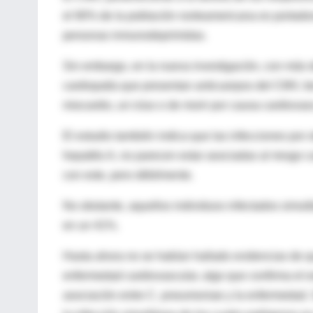
el 90% de la población norteamericana es portador
personas inmunodeprimidas.
Sin embargo, en la nueva investigación, con más d
cardiopatía que presentan anticuerpos del CMV, t
miocardio, un ictus o de morir por causa cardiovas
El estudio también indica que las infecciones por 
hepatitis A, no parecen estar asociadas al riesgo
con este, pero débilmente.
No obstante, aquellos individuos infectados simul
en un 41%.
Hasta ahora no se habían hallado evidencias de que 
enfermedad cardiovascular, algo que confirma el e
asociación entre C. pneumoniae y la enfermedad. 