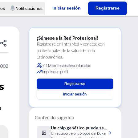
Iniciar sesión
Registrarse
tos
Notificaciones
¡Súmese a la Red Profesional!
Regístrese en IntraMed y conecte con
profesionales de la salud de toda
Latinoamérica.
2002
+1.1 M profesionales de la salud
Impulse su perfil
s
Registrarse
Iniciar sesión
a
Contenido sugerido
Un chip genético puede ser
Un equipo de oncólogos del Duke
una alternativa a la