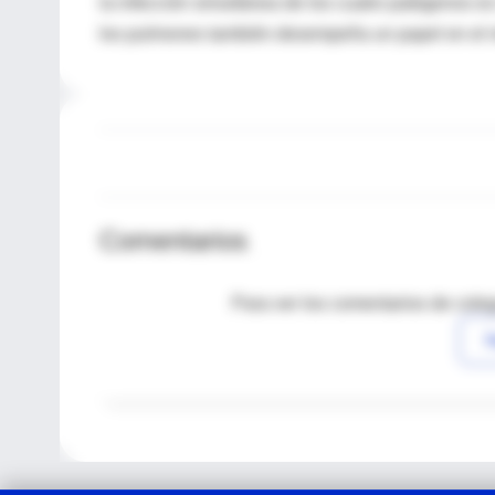
la infección simultánea de los cuatro patógenos es
los pulmones también desempeña un papel en el r
Comentarios
Para ver los comentarios de coleg
I