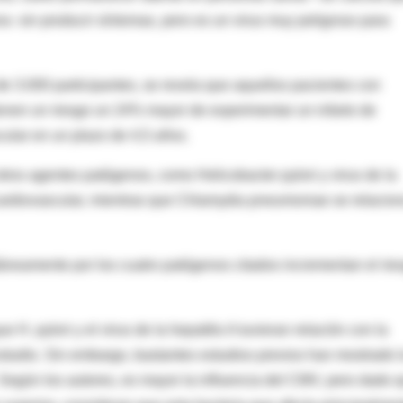
a- sin producir síntomas, pero es un virus muy peligroso para
e 3.000 participantes, se revela que aquellos pacientes con
ienen un riesgo un 24% mayor de experimentar un infarto de
cular en un plazo de 4,5 años.
otros agentes patógenos, como Helicobacter pylori y virus de la
 cardiovascular, mientras que Chlamydia pneumoniae se relacio
táneamente por los cuatro patógenos citados incrementan el rie
H. pylori y el virus de la hepatitis A tuvieran relación con la
studio. Sin embargo, bastantes estudios previos han mostrado 
Según los autores, es mayor la influencia del CMV, pero dado 