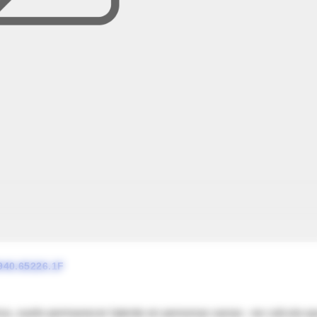
4940.65226.1F
irus, suele permanecer latente en personas sanas –se calcula q