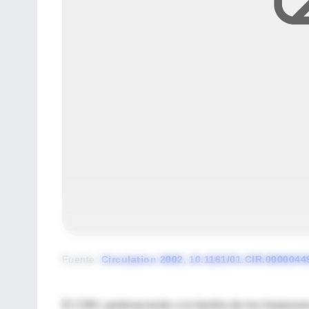
Fuente
:
Circulation 2002, 10.1161/01.CIR.000004
El CMV, perteneciente a la familia de los herpesv