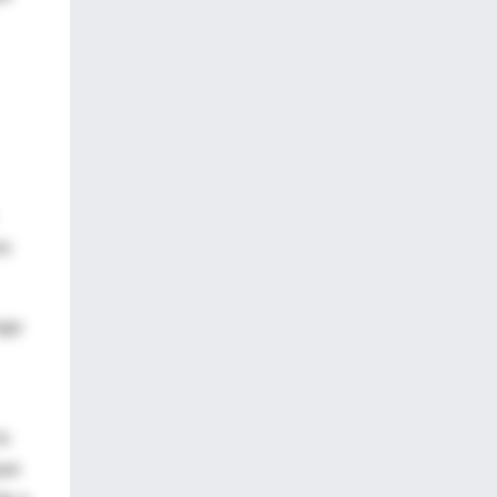
na
sgo
la
que