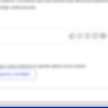
 superior, consideran que esta bacteria que afecta principalmen
iesgo cardiovascular.
as o para expresar tu opinión debes iniciar sesión
ngresar a IntraMed