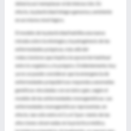
debería así reemplazar al de interacción. En
efecto, la plasticidad integra genoma y ambiente
en un mismo nivel lógico.
El modelo de la plasticidad habilita una nueva
mirada sobre la etiología y la patogénesis de las
enfermedades psíquicas, más allá del
reduccionismo que implica la oposición habitual
entre lo orgánico y lo psíquico. Evidentemente, hoy
ya no se puede considerar que la emergencia de
enfermedades psiquiátricas responda a anomalías
genéticas vinculadas con un único gen, según el
modelo de las enfermedades monogenéticas. Las
enfermedades monogenéticas representan, en
efecto, tan sólo entre el 2 y el 3 por ciento de las
afecciones observadas en la práctica médica,
incluida la psiquiatría. Actualmente, se supone que