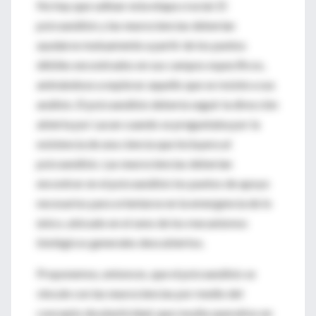
No hay que saltear esta etapa crucial. El
psicoanálisis y las neurociencias deberían
ayudarse mutuamente a partir de los puntos
débiles encontrados en sus campos específicos,
animándose a explorar aquello que se resiste a sus
análisis. El psicoanálisis debería seguir la dirección
abierta por Lacan cuando se preguntaba por la
existencia de una ciencia que incluyera al
psicoanálisis. Las neurociencias deberían
encontrar en el psicoanálisis los puntos de apoyo
necesarios para orientarse en la emergencia de lo
único, ubicado en el seno de los mecanismos
biológicos generales descubiertos.
Proponemos, entonces, que el psicoanálisis se
vincule con las neurociencias por medio del
concepto de plasticidad, que resulta operativo en