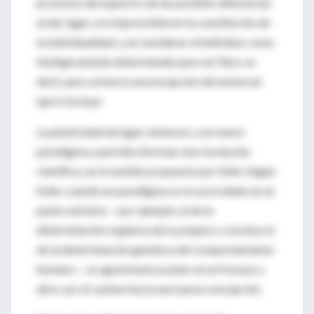
provecho del espectro de las posibles diferencias
al dar lugar a lo imprevisible en la constitución de
la individualidad, y al considerar al individuo como
biológicamente determinado para ser libre, es
decir, para volverse una excepción del universal
que lo incluye.
La plasticidad da lugar, entonces, a un nuevo
paradigma y permite efectuar una revolución
científica, en el sentido propuesto por Kuhn. Según
Kuhn, cuando un paradigma se ve acorralado en un
punto extremo —por ejemplo, el de la
determinación orgánica de lo psíquico, e incluso el
de la determinación genética del comportamiento
humano—, se agota hasta acabar en un fracaso y
abre, así, el camino hacia una nueva concepción.