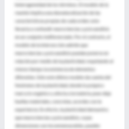
heterogeneidad de los términos. El modelo de la
reunión implica una desnaturalización de las
características propias de cada orden; esto
llevaría a confundir neurociencias y psicoanálisis
en un conjunto indiferenciado. Por el contrario, el
modelo de la intersección admite que
neurociencias y psicoanálisis puedan ponerse en
relación por medio de la plasticidad, respetando al
mismo tiempo la existencia de elementos
diferentes. Sólo este último modelo da cuenta del
fenómeno de la plasticidad, donde lo psíquico
marca lo orgánico y afecta a la materia, pues deja
huellas materiales, concretas, acordes con la
experiencia. En efecto, la plasticidad demuestra
que neurociencias y psicoanálisis, cuyas
dimensiones son inconmensurables, pueden