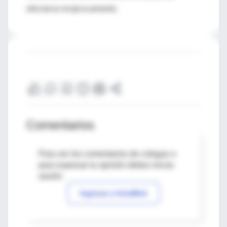
afectarse recíprocamente.
Comentarios
Para ver los comentarios de colegas o
para expresar tu opinión debes iniciar
sesión
Ingresar a IntraMed