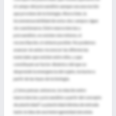
el campo del psicoanálisis aunque sea una noción
que proviene de la biología. Ahora bien, la
inconmensurabilidad de estos dos campos sigue
sin cuestionarse. Entre neurociencias y
psicoanálisis, no existen sincretismo, ni
reconciliación, ni síntesis posible. No podemos
avanzar sin antes reconocer las diferencias
esenciales que existen entre ellos, y que
constituyen un factor dinámico del que se
desprende la emergencia del sujeto, inclusive a
partir de las leyes de la biología.
¿Cómo pensar, entonces, la relación entre
neurociencias y psicoanálisis a partir del concepto
de plasticidad? La plasticidad elimina de entrada
tanto la idea de una heterogeneidad absoluta