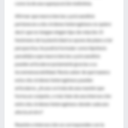
como la de una superposición indistinta.
Afirmar que neurociencias y psicoanálisis
pertenecen a dos órdenes heterogéneos no quiere
decir que no tengan ningún tipo de relación. El
fenómeno de la plasticidad se opone de plano a tal
perspectiva. Se podría formular como hipótesis
paradójica que neurociencias y psicoanálisis
pueden articularse justamente gracias a su
inconmensurabilidad. Resta saber de qué manera
estos dos órdenes heterogéneos pueden
articularse. ¿Acaso se trata de una reunión que
forma un conjunto, o más bien de una intersección
entre dos órdenes heterogéneos donde cada uno
afecta al otro?
Reunión e intersección se corresponden con la