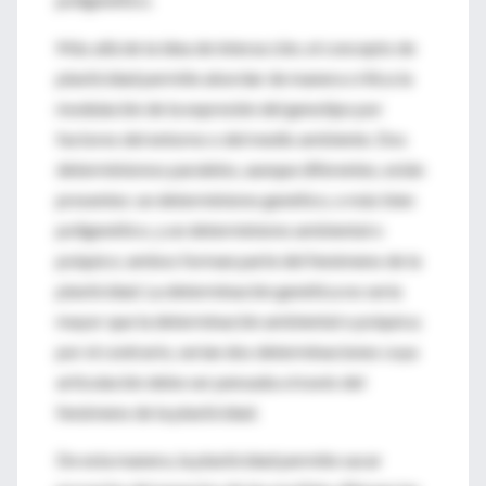
Más allá de la idea de interacción, el concepto de
plasticidad permite abordar de manera crítica la
modulación de la expresión del genotipo por
factores del entorno o del medio ambiente. Dos
determinismos paralelos, aunque diferentes, están
presentes: un determinismo genético, o más bien
poligenético, y un determinismo ambiental o
psíquico; ambos forman parte del fenómeno de la
plasticidad. La determinación genética no sería
mayor que la determinación ambiental o psíquica;
por el contrario, serían dos determinaciones cuya
articulación debe ser pensada a través del
fenómeno de la plasticidad.
De esta manera, la plasticidad permite sacar