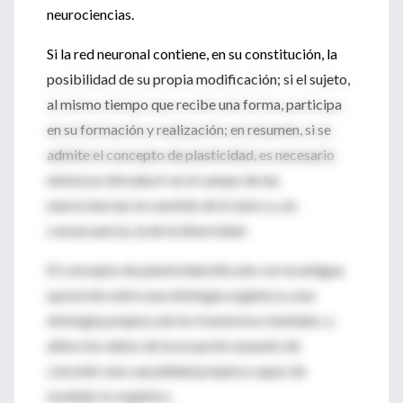
neurociencias.
Si la red neuronal contiene, en su constitución, la
posibilidad de su propia modificación; si el sujeto,
al mismo tiempo que recibe una forma, participa
en su formación y realización; en resumen, si se
admite el concepto de plasticidad, es necesario
entonces introducir en el campo de las
neurociencias la cuestión de lo único y, en
consecuencia, la de la diversidad.
El concepto de plasticidad discute con la antigua
oposición entre una etiología orgánica y una
etiología psíquica de los trastornos mentales; y
altera los datos de la ecuación al punto de
concebir una causalidad psíquica capaz de
modelar lo orgánico.