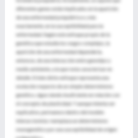
diferentes genes están implicados en la aparición
de una enfermedad psiquiátrica o, más
exactamente, en la susceptibilidad para la
enfermedad. Según este enfoque propio de la
genética que estudia los rasgos complejos, la
aparición de una enfermedad dependería,
entonces, de una interacción entre genotipo y
medio ambiente, a la que resta caracterizar en
detalle. Si bien dicho enfoque representa una
evolución respecto de un simple determinismo
genético, sigue siendo insuficiente en relación con
el concepto de plasticidad. Y aunque intenta ser
explicativo, permanece dentro del modelo
interaccionista: reemplaza un determinismo
monogenético por una susceptibilidad de origen
poligenético.