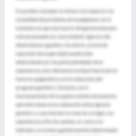
Es posible constatar lo mismo con respecto a la
actualidad del problema de la epigénesis, en el
momento en que el proyecto del genoma humano
está alcanzando un conocimiento riguroso del
determinismo genético. En efecto, el nivel de
expresión de un gen dado puede estar
determinado por las particularidades de la
experiencia; esto demuestra la importancia de los
factores epigenéticos en la realización del
programa genético. De hecho, en el
funcionamiento de los genes existen mecanismos
que intervienen en la realización del programa
genético y cuya función es reservar un lugar a la
experiencia; al fin de cuentas, es como si el
individuo se revelara genéticamente determinado