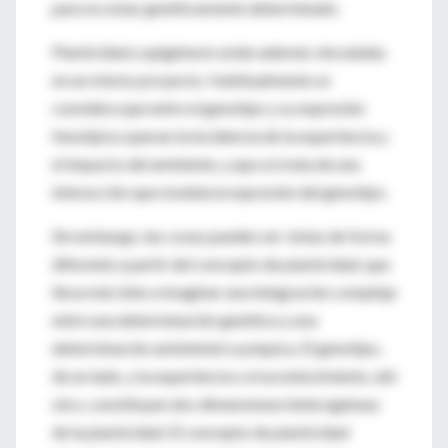
para no estar genéticamente determinado.
Plasticidad y epigénesis están además vinculadas
en un mismo proyecto. Habitualmente se
considera que entre el genotipo y su expresión
fenotípica operan la incidencia de la experiencia y
el impacto del ambiente, y que se trata de una
interacción que modula la expresión del genotipo.
Sin embargo, las cosas pueden ser vistas de forma
diferente a partir del concepto de plasticidad, que
lleva más bien a imaginar una integración compleja
entre una determinación genética y una
determinación ambiental o psíquica. El genotipo,
de un lado, y la experiencia o el acontecimiento, del
otro, constituyen dos dimensiones heterogéneas
de la plasticidad. El concepto de plasticidad