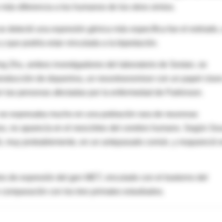
 más diferencia a los humanos de los otros simios.
e detectó una expresión génica más específica fue el estriado,
y que podría estar vinculada a la bipedación.
ng Zhu, ambos investigadores del laboratorio de Sestan, se
 producción de dopamina, un neurotransmisor con un papel clav
 en las personas afectadas por la enfermedad de Parkinson.
 se expresaba mucho en una población rara de neuronas
nos, no aparecía en el neocórtex del cerebro humano. Según So
dió, muy probablemente, en un antepasado común, y reapareció 
les de expresión del gen MET, vinculado con el trastorno del
n comparación con los tres primates estudiados.