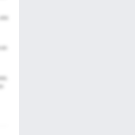
 una
e en
usa,
en