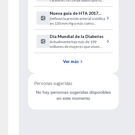
catalanes ha comprobado que los
más infartos graves
días en los que los niveles de
contaminación atmosférica son
Nueva guía de HTA 2017
más elevados en el área
Definen la presión arterial sistólica
AHA / ACC
metropolitana de Barcelona se
en 130 mm Hg o más como
producen más infartos graves,
hipertensión
más casos de fibrilación
ventricular y más mortalidad por
Día Mundial de la Diabetes
infarto
Actualmente hay más de 199
millones de mujeres que viven
con diabetes y este total está
previsto aumente hasta 313
millones para 2040
Ver más
Personas sugeridas
No hay personas sugeridas disponibles
en este momento