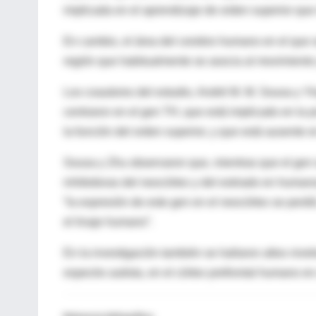
implicada en el aprendizaje de orden superior que
En cambio, el área del cerebro humano en el que s
región que habitualmente se asocia al movimiento 
Los coautores del estudio, André M. M. Sousa y Yi
centraron en el gen TH, que está implicado en la
la función del orden superior, y que está ausente
Sousa y Zhu observaron que, mientras que el gen
inhibidoras del neocórtex y del estriado en huma
“la expresión de este gen en el neocórtex se per
el linaje humano”.
En la investigación también se hallaron altos nive
espectro autista, en el córtex prefrontal humano e