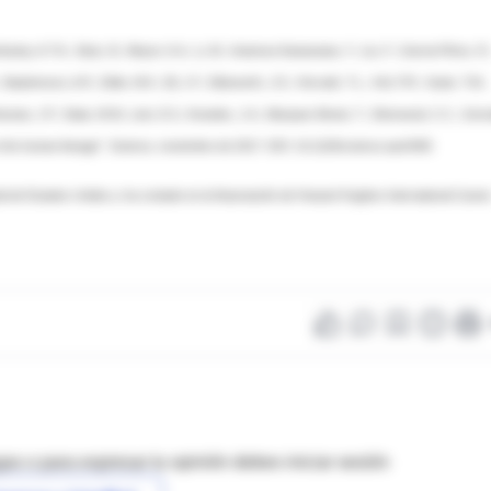
kamp, A.T.N.; Stutz, B.; Meyer, K.A.; Li, M.; Imamura Kawasawa, Y.; Liu, F.; Garcia Pérez, R.
 Stephenson, A.R.; Edler, M.K.; Eli, J.F.; Eldsworth, J.D.; Horvath, T.L.; Hof, P.R.; Hyde, T.M.;
oonan, J.P.; State, M.W.; Lein, E.S.; Knowles, J.A.; Marques-Bonet, T.; Sherwood, C.C.; Gerst
s in the human lineage”. Science, noviembre de 2017. DOI: 10.1126/science.aan3456
ntal de Estados Unidos y ha contado en la financiación de Howard Hughes International Career
as o para expresar tu opinión debes iniciar sesión