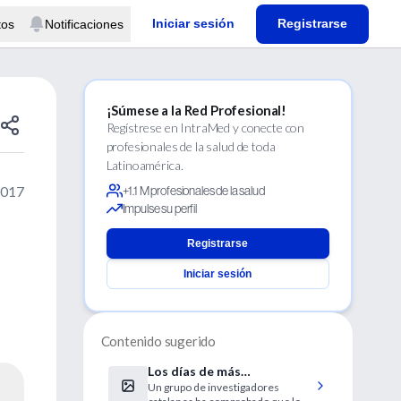
Iniciar sesión
Registrarse
tos
Notificaciones
¡Súmese a la Red Profesional!
Regístrese en IntraMed y conecte con
profesionales de la salud de toda
Latinoamérica.
2017
+1.1 M profesionales de la salud
Impulse su perfil
Registrarse
Iniciar sesión
Contenido sugerido
Los días de más
Un grupo de investigadores
contaminación se producen