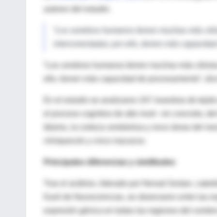
autores del estudio.
“Los cerebros humanos tienen muchas más célul
interconectadas; por ello, tienen más capacida
“Los cerebros humanos tienen muchas más células 
ello, tienen más capacidad de procesamiento”, dice
En el estudio se analizaron 247 muestras de tejid
el proceso cognitivo de alto nivel –en concreto, de
tálamo, la corteza cerebelosa y once áreas del n
chimpancés y cinco macacos.
Principales diferencias y similitudes
Tras el análisis, liderado por Nenad Sestan, catedr
Kavli de Neurociencias, se observaron entre las e
expresión génica en todas las regiones del cerebro 