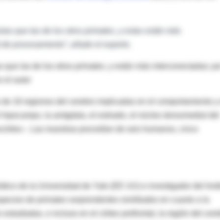
as que las de los otros primates, y estas están más
d de procesamiento”, añade el experto.
que las de los otros primates, y están más interconectadas; po
 el autor
o de 16 regiones del cerebro implicadas en el comportamiento y
l hipocampo, la amígdala, el estriado, el núcleo dorsomedial del
eocórtex–. Las muestras procedían de seis humanos, cinco
ático de la Universidad de Yale (EE UU) e investigador del Insti
species de primates sorprendentes similitudes en cuanto a la
estudiadas, e incluso en el córtex prefrontal, la región del cer