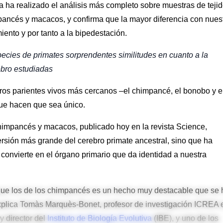
a ha realizado el análisis más completo sobre muestras de teji
ancés y macacos, y confirma que la mayor diferencia con nues
ento y por tanto a la bipedestación.
pecies de primates sorprendentes similitudes en cuanto a la
ebro estudiadas
os parientes vivos más cercanos –el chimpancé, el bonobo y e
que hacen que sea único.
himpancés y macacos, publicado hoy en la revista Science,
rsión más grande del cerebro primate ancestral, sino que ha
convierte en el órgano primario que da identidad a nuestra
que los de los chimpancés es un hecho muy destacable que se 
xplica Tomàs Marquès-Bonet, profesor de investigación ICREA 
y director del
Instituto de Biología Evolutiva
(IBE), y uno de los