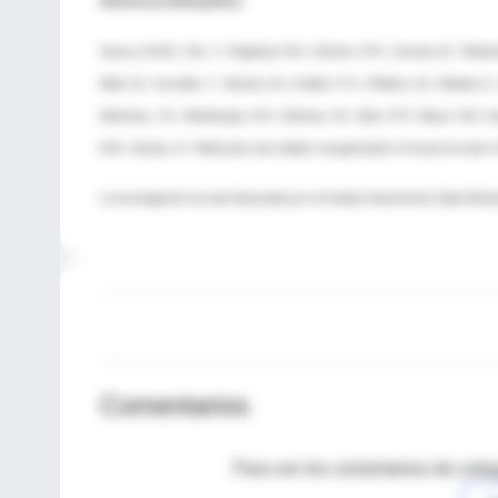
Referencia bibliográfica:
Sousa, A.M.M.; Zhu, Y.; Raghanti, M.A.; Kitchen, R.R.; Onorati, M.; Tebben
Mele, M.; Carvalho, T.; Skarica, M.; Gulden, F.O.; Pletikos, M.; Shibata, A.;
Kleinman, J.E.; Weinberger, D.R.; Reimers, M.; Lifton, R.P.; Mane, S.M.; N
M.B.; Sestan, N. “Molecular and cellular reorganization of neural circuit
La investigación ha sido financiada por el Instituto Nacional de Salud Me
Comentarios
Para ver los comentarios de coleg