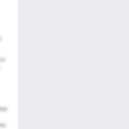
r
 en
tuto
ebro