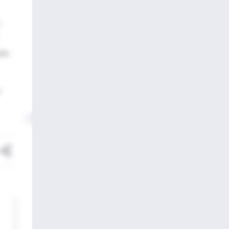
;
ein,
.