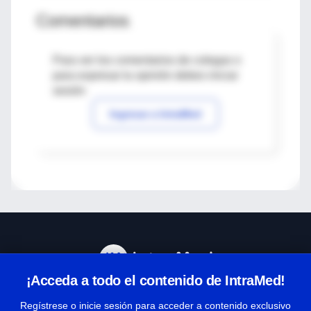
Comentarios
Para ver los comentarios de colegas o
para expresar tu opinión debes iniciar
sesión
Ingresar a IntraMed
¡Acceda a todo el contenido de IntraMed!
Centro de Ayuda
Regístrese o inicie sesión para acceder a contenido exclusivo