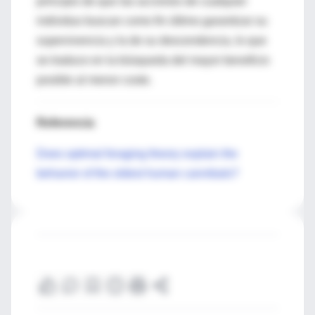
principio de que las acciones de cualquier
individuo buscan como fin último garantizar su
supervivencia y la de su descendencia, lo que
se traduce en la búsqueda del mayor beneficio
posible al menor coste.
Referencia
Does optimal foraging theory explain the
behavior of the oldest human cannibals?