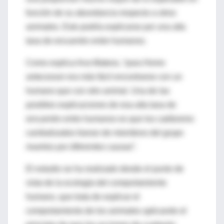
función de su abundancia respecto a otros
animales. Esto podría explicarse por una alta
tasa de encuentro entre humanos.
Como explica Ana Mateos, “para Homo
antecessor era más fácil encontrarse con un
humano que con otro animal. Una de las
posibles explicaciones de esa alta tasa de
encuentro entre humanos es que los cadáveres
canibalizados fueran de miembros del grupo
muertos por diferentes causas”.
El estudio se ha realizado desde el punto de
vista de la ecología del comportamiento
humano, que trata de explicar el
comportamiento de los animales aplicando el