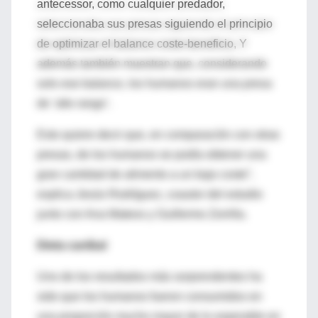
antecessor, como cualquier predador,
seleccionaba sus presas siguiendo el principio
de optimizar el balance coste-beneficio, Y
además también muestran que, considerando
solo ese balance, los humanos eran una presa
de ‘alto rango’.
Esto quiere decir que, en comparación con otras
presas, de los humanos se podía obtener una
gran cantidad de alimento a un bajo coste”,
explica Jesús Rodríguez, coautor del estudio
junto con Ana Mateos y Guillermo Zorrilla.
Dieta caníbal
Uno de los resultados más sorprendentes ha
sido que los humanos fueron consumidos en
una proporción mucho mayor de lo esperable en