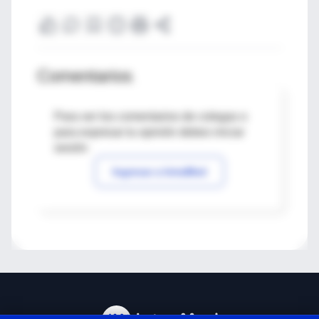
Comentarios
Para ver los comentarios de colegas o
para expresar tu opinión debes iniciar
sesión
Ingresar a IntraMed