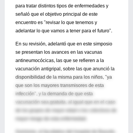
para tratar distintos tipos de enfermedades y
señaló que el objetivo principal de este
encuentro es "revisar lo que tenemos y
adelantar lo que vamos a tener para el futuro".
En su revisión, adelantó que en este simposio
se presentan los avances en las vacunas
antineumocócicas, las que se refieren a la
vacunación antigripal, sobre las que anunció la
disponibilidad de la misma para los niños, "ya
que son los mayores transmisores de esta
infección", y la demanda de que esta
vacunación sea gratuita, al igual que en el caso
de los grupos de mayor edad o los colectivos de
mayor riesgo de esta enfermedad.
Asimismo, el facultativo del hospital de Basurto,