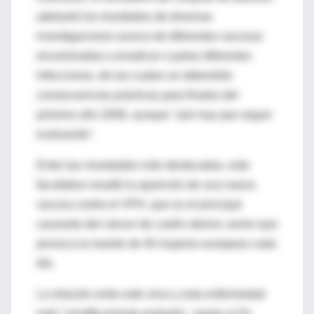
adelantó los resultados de diversas
investigaciones acerca de diferentes vacunas
encaminadas a erradicar o paliar diferentes
infecciones, de las cuales se obtendrán
consecuencias prácticas para finales del
próximo año 2006, aunque "aún hay que seguir
evaluando".
Entre las novedades más destacadas, este
facultativo resaltó la aparición de una nueva
vacuna contra el VPH, que es el principal
causante del cáncer de cuello uterino, tumor que
provoca la muerte de 40 mujeres europeas cada
día.
La relación entre este virus y esta enfermedad
está "científicamente probada", según el Dr.