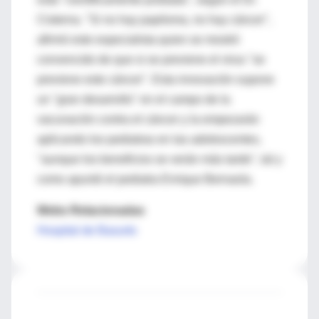
Cisterna. "Si no hay papiloma, no hay cáncer",
afirmó este especialista quien se mostró
convencido de que si se previene el virus "se
previene este cáncer". Esta innovación supone
un "gran desarrollo" en el campo de la
vacunación contra el cáncer y la empezarán
aplicando los pediatras en las adolescentes,
"aunque los beneficios se verán más tarde", tal y
como apuntó el pediatra Enrique Bernaola.
Webs Relacionadas
Hospital de Basurto