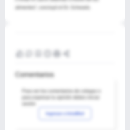
alimentos”, concluyó el Dr. Schwartz.
Comentarios
Para ver los comentarios de colegas o
para expresar tu opinión debes iniciar
sesión
Ingresar a IntraMed