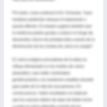
Por tanto, como continuó el Dr. Schwartz, “esos
hombres preferirían retrasar el tratamiento o
quizás diferirlo. El estudio sugiere también que
la medicina podría ayudar a reducir el riesgo de
desarrollar cáncer de próstata letal a través de la
disminución de los niveles de calcio en sangre”.
El calcio exógeno procedente de la dieta no
influye demasiado en los niveles de calcio
plasmático, que están controlados
genéticamente y se mantienen estables durante
gran parte de la vida de una persona. En
consecuencia, “estos resultados no implican
que los varones deben de dejar de beber leche
o evitar el calcio obtenido a través de los