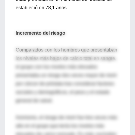
estableció en 78,1 años.
I
ncremento del riesgo
Comparados con los hombres que presentaban
los niveles más bajos de calcio total en sangre,
el grupo con los niveles más elevados
presentaba un riesgo dos veces mayor de morir
por cáncer de próstata tras considerar factores
sociales y demográficos, el peso y el estado
general de salud.
Asimismo, el riesgo de morir fue tres veces más
alto en el grupo que tenía los niveles más
elevados de calcio ionizado. Es más; excluidos