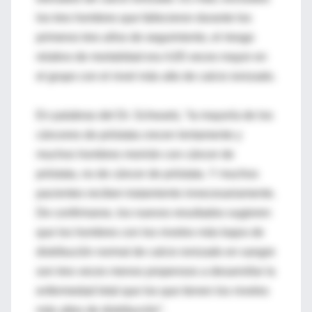
los tres hombres que fallecieron durante los
primeros tres años de seguimiento, el riesgo
relativo de mortalidad era 4,65 veces mayor en
el grupo con el nivel más alto de calcio ionizado.
En palabras del Dr. Schwartz, “la mayoría de los
cánceres de próstata crecen lentamente y
muchos hombres morirán con cáncer de
próstata, no de cáncer de próstata. Y muchos
pacientes reciben tratamiento innecesariamente.
De confirmarse, los nuevos resultados sugieren
que los hombres con los niveles más bajos de
distribución normal de calcio ionizado en sangre
son tres veces menos propensos a desarrollar la
enfermedad letal que los que tienen los niveles
más altos de distribución”.