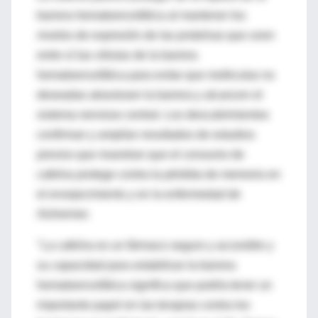
barrera hematoencefálica al mantener los
niveles de expresión de las proteínas que unen
entre sí las células de la barrera
hematoencefálica para evitar que moléculas no
deseadas atraviesen la barrera y alcancen el
sistema nervioso central. Los descubrimientos
confirman y amplían resultados de estudios
previos que muestran que el consumo de
cafeína protege contra la pérdida de memoria en
el envejecimiento y en la enfermedad de
Alzheimer.
"La cafeína es un fármaco seguro y accesible y
su capacidad para estabilizar la barrera
hematoencefálica significa que podría tener un
importante papel en las terapias contra los