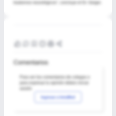
trastornos neurológicos", concluye el Dr. Geiger.
Comentarios
Para ver los comentarios de colegas o
para expresar tu opinión debes iniciar
sesión
Ingresar a IntraMed