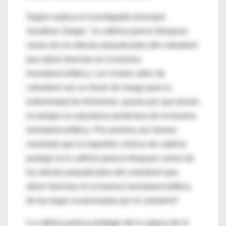
Según explica el investigador principal
Jonathan Geiger, "la cafeína parece bloquear
varios de los efectos perjudiciales del colesterol
que abren brechas en la barrera
hematoencefálica. Los niveles altos de
colesterol son un factor de riesgo para la
enfermedad de Alzheimer, quizás por que ponen
en peligro la naturaleza protectora de la barrera
hematoencefálica. Por primera vez hemos
mostrado que la ingestión crónica de cafeína
protege la la cafeína parece bloquear varios de
los efectos perjudiciales del colesterol que
abren brechas en la barrera hematoencefálica
de las fugas ocasionadas por el colesterol".
La cafeína parece proteger de la ruptura de la