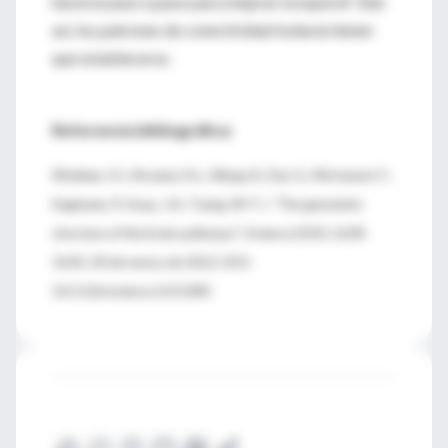
hacerse paso a paso para mejorar la especie”. Aún
así, los patrones de conectividad todavía tienen
que establecerse.
Referencia bibliográfica:
Wedeen, V.J.; Rosene, D.L.; Wang, R.; Dai, G.; Mortazavi, F.;
Hagmann, P.; Kaas, J.H.; Tseng, W-Y. I. “The geometric
structure of the brain pathways”. Science (335): 1628-
1634, 30 de marzo de 2012. DOI:
10.1126/science.1215280