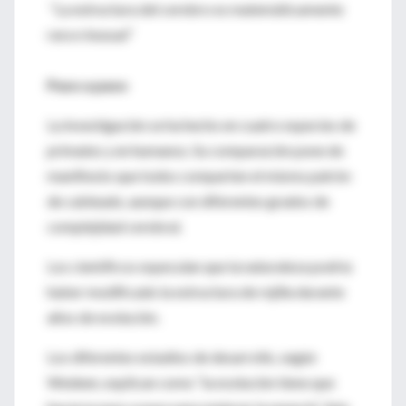
“La estructura del cerebro es matemáticamente
rara e inusual”
Paso a paso
La investigación se ha hecho en cuatro especies de
primates y en humanos. Su comparación pone de
manifiesto que todos comparten el mismo patrón
de cableado, aunque con diferentes grados de
complejidad cerebral.
Los científicos especulan que la naturaleza podría
haber modificado la estructura de rejilla durante
años de evolución.
Los diferentes estadios de desarrollo, según
Wedeen, explican como “la evolución tiene que