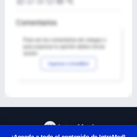
Comentarios
Para ver los comentarios de colegas o
para expresar tu opinión debes iniciar
sesión
Ingresar a IntraMed