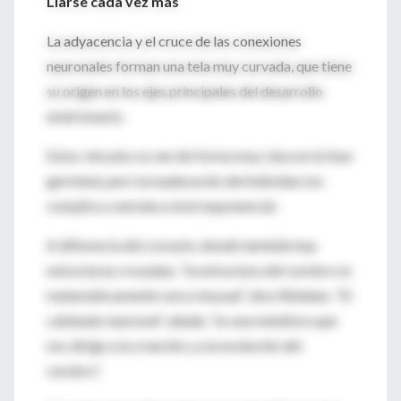
Liarse cada vez más
La adyacencia y el cruce de las conexiones
neuronales forman una tela muy curvada, que tiene
su origen en los ejes principales del desarrollo
embrionario.
Estos vínculos se ven de forma muy clara en la fase
germinal, pero la maduración del individuo los
complica y enreda a nivel exponencial.
A diferencia del corazón, donde también hay
estructuras cruzadas, “la estructura del cerebro es
matemáticamente rara e inusual”, dice Wedeen. “El
cableado neuronal”, añade, “es una metáfora que
nos dirige a la creación y a la evolución del
cerebro”.