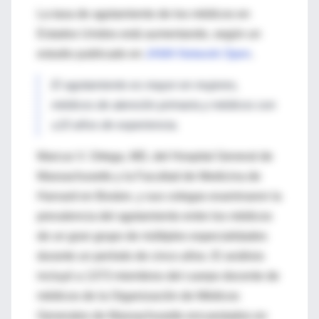
La tasa de agotamiento de los médicos en
Estados Unidos está aumentando, según un
estudio publicado en
JAMA Network Open
.
El agotamiento es mayor en mujeres,
médicos de atención primaria y médicos con
≤10 años de experiencia.
Marcus V. Ortega, MD, del Hospital General de
Massachusetts y la Facultad de Medicina de
Harvard en Boston, y sus colegas examinaron la
prevalencia del agotamiento entre los médicos
de un gran grupo de múltiples especialidades
durante un período de cinco años. El análisis
incluyó a 1373 miembros del cuerpo docente de
médicos de la Organización de Médicos
Generales de Massachusetts encuestados en