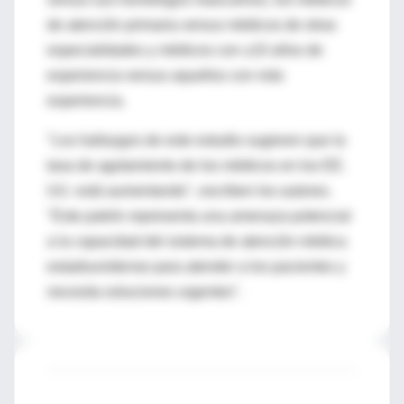
de atención primaria versus médicos de otras
especialidades y médicos con ≤10 años de
experiencia versus aquellos con más
experiencia.
"Los hallazgos de este estudio sugieren que la
tasa de agotamiento de los médicos en los EE.
UU. está aumentando", escriben los autores.
"Este patrón representa una amenaza potencial
a la capacidad del sistema de atención médica
estadounidense para atender a los pacientes y
necesita soluciones urgentes".