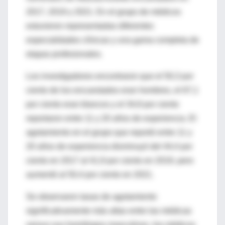
2017, 2019 y 2021. En el grupo de médicos
estuvieron representadas diferentes
especialidades clínicas y una gama completa de
etapas profesionales.
Los investigadores encontraron que el 50,3 por
ciento de los encuestados eran hombres, el 67,1
por ciento eran blancos y el 34,8 por ciento
reportaron entre 11 y 20 años de experiencia. El
agotamiento en el grupo que reportó entre 11 y
20 años de experiencia disminuyó del 44,4 por
ciento en 2017 al 41,9 por ciento en 2019, pero
aumentó al 50,4 por ciento en 2021.
Se observaron tasas de agotamiento
significativamente más altas entre las médicas
versus sus homólogos masculinos, los médicos