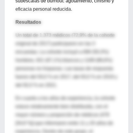
subescalas de burnout: agotamiento, cinismo y
eficacia personal reducida.
Resultados
Un total de 1.373 médicos (72,9% de la cohorte
original de 2017) participaron en las 3
encuestas. La cohorte incluyó a 690 (50,3%)
hombres, 921 (67,1%) blancos y 1189 (86,6%)
personas no hispanas. Las tasas de respuesta
fueron del 93,0 % en 2017, del 93,0 % en 2019 y
del 92,0 % en 2021.
En cuanto a los años de experiencia, la cohorte
estuvo relativamente bien distribuida, con el
mayor número y proporción de médicos (478
[34,8 %]) que informaron entre 11 y 20 años de
experiencia. Dentro de este grupo, el