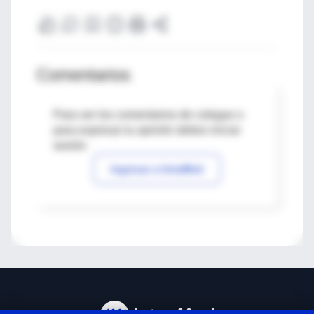
Comentarios
Para ver los comentarios de colegas o
para expresar tu opinión debes iniciar
sesión
Ingresar a IntraMed