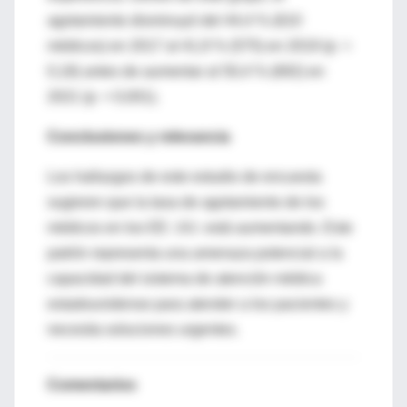
agotamiento disminuyó del 44,4 % (610
médicos) en 2017 al 41,9 % (575) en 2019 (p =
0,18) antes de aumentar al 50,4 % (692) en
2021 (p < 0,001).
Conclusiones y relevancia
Los hallazgos de este estudio de encuesta
sugieren que la tasa de agotamiento de los
médicos en los EE. UU. está aumentando. Este
patrón representa una amenaza potencial a la
capacidad del sistema de atención médica
estadounidense para atender a los pacientes y
necesita soluciones urgentes.
Comentarios