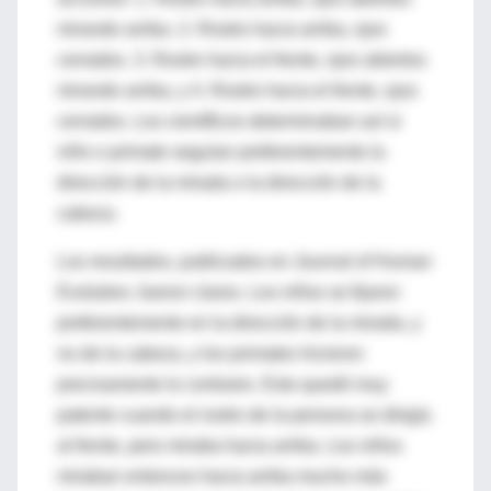
mirando arriba. 2. Rostro hacia arriba, ojos
cerrados. 3. Rostro hacia el frente, ojos abiertos
mirando arriba, y 4. Rostro hacia el frente, ojos
cerrados. Los científicos determinaban así si
niño o primate seguían preferentemente la
dirección de la mirada o la dirección de la
cabeza.
Los resultados, publicados en Journal of Human
Evolution, fueron claros. Los niños se fijaron
preferentemente en la dirección de la mirada, y
no de la cabeza, y los primates hicieron
precisamente lo contrario. Esto quedó muy
patente cuando el rostro de la persona se dirigía
al frente, pero miraba hacia arriba. Los niños
miraban entonces hacia arriba mucho más