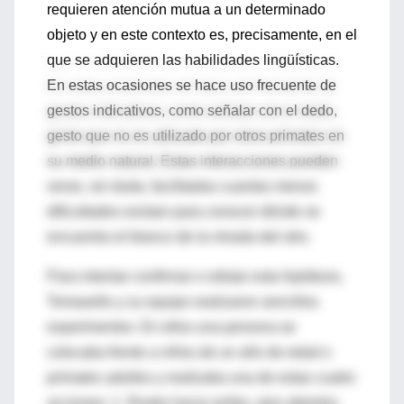
requieren atención mutua a un determinado
objeto y en este contexto es, precisamente, en el
que se adquieren las habilidades lingüísticas.
En estas ocasiones se hace uso frecuente de
gestos indicativos, como señalar con el dedo,
gesto que no es utilizado por otros primates en
su medio natural. Estas interacciones pueden
verse, sin duda, facilitadas cuantas menos
dificultades existan para conocer dónde se
encuentra el blanco de la mirada del otro.
Para intentar confirmar o refutar esta hipótesis,
Tomasello y su equipo realizaron sencillos
experimentos. En ellos una persona se
colocaba frente a niños de un año de edad o
primates adultos y realizaba una de estas cuatro
acciones: 1. Rostro hacia arriba, ojos abiertos