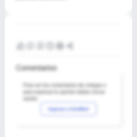
Comentarios
Para ver los comentarios de colegas o
para expresar tu opinión debes iniciar
sesión
Ingresar a IntraMed