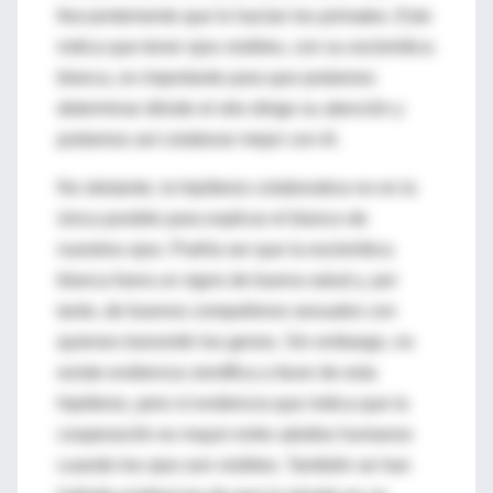
frecuentemente que lo hacían los primates. Esto
indica que tener ojos visibles, con su esclerótica
blanca, es importante para que podamos
determinar dónde el otro dirige su atención y
podamos así colaborar mejor con él.
No obstante, la hipótesis colaborativa no es la
única posible para explicar el blanco de
nuestros ojos. Podría ser que la esclerótica
blanca fuera un signo de buena salud y, por
tanto, de buenos compañeros sexuales con
quienes transmitir los genes. Sin embargo, no
existe evidencia científica a favor de esta
hipótesis, pero sí evidencia que indica que la
cooperación es mayor entre adultos humanos
cuando los ojos son visibles. También se han