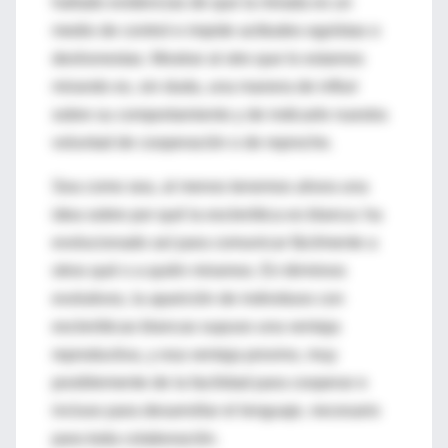
hallado evidencias de que la mirada es un
medio de control e impide actitudes egoístas o
deshonestas. Mostrar al otro que lo estamos
mirando es, sin duda, una manera de influir
sobre su comportamiento y de indicarle nuestra
voluntad de cooperación o de reproche.
Sea como sea, al menos tenemos ahora una
idea sobre por qué la esclerótica es blanca: ha
evolucionado así para comunicar fácilmente a
otros qué o a quién miramos. En términos
evolutivos, la aparición de individuos con
escleróticas blancas supuso una ventaja
reproductiva, y esa ventaja provino, muy
posiblemente de la facilidad para cooperar e
incluso para desarrollar el lenguaje, necesario
para toda colaboración.