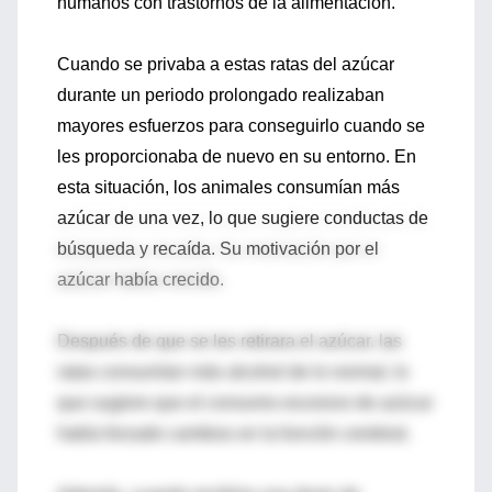
humanos con trastornos de la alimentación.
Cuando se privaba a estas ratas del azúcar
durante un periodo prolongado realizaban
mayores esfuerzos para conseguirlo cuando se
les proporcionaba de nuevo en su entorno. En
esta situación, los animales consumían más
azúcar de una vez, lo que sugiere conductas de
búsqueda y recaída. Su motivación por el
azúcar había crecido.
Después de que se les retirara el azúcar, las
ratas consumían más alcohol de lo normal, lo
que sugiere que el consumo excesivo de azúcar
había forzado cambios en la función cerebral.