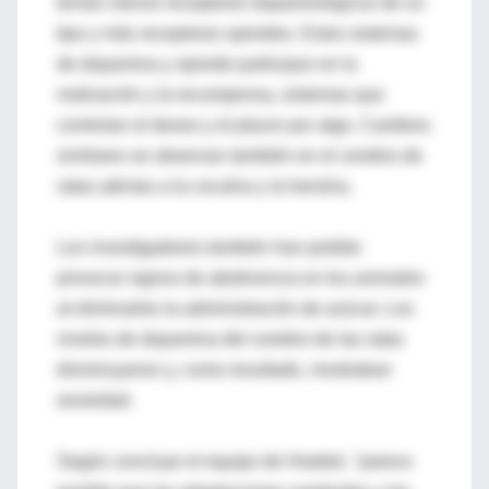
tenían menos receptores dopaminérgicos de un
tipo y más receptores opioides. Estos sistemas
de dopamina y opioide participan en la
motivación y la recompensa, sistemas que
controlan el deseo y el placer por algo. Cambios
similares se observan también en el cerebro de
ratas adictas a la cocaína y la heroína.
Los investigadores también han podido
provocar signos de abstinencia en los animales
al eliminarles la administración de azúcar. Los
niveles de dopamina del cerebro de las ratas
disminuyeron y, como resultado, mostraban
ansiedad.
Según concluye el equipo de Hoebel, "parece