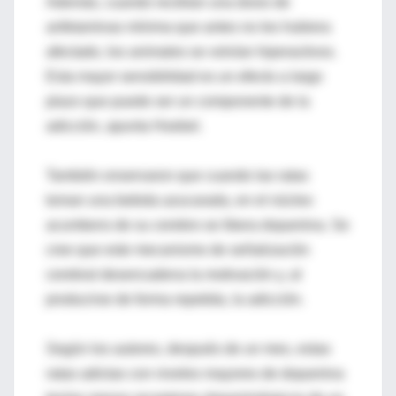
Además, cuando recibían una dosis de
anfetaminas mínima que antes no les hubiera
afectado, los animales se volvían hiperactivos.
Esta mayor sensibilidad es un efecto a largo
plazo que puede ser un componente de la
adicción, apunta Hoebel.
También onservaron que cuando las ratas
toman una bebida azucarada, en el núcleo
acumbens de su cerebro se libera dopamina. Se
cree que este mecanismo de señalización
cerebral desencadena la motivación y, al
producirse de forma repetida, la adicción.
Según los autores, después de un mes, estas
ratas adictas con niveles mayores de dopamina