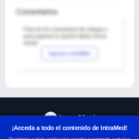
Comentarios
Para ver los comentarios de colegas o
para expresar tu opinión debes iniciar
sesión
Ingresar a IntraMed
¡Acceda a todo el contenido de IntraMed!
Centro de Ayuda