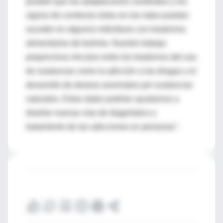
posible que las adaptaciones cerebrales y los
signos de conducta vistos en las ratas puedan
suceder en algunos individuos con trastornos
alimentarios de bulimia. Nuestro trabajo
proporciona vínculos entre los trastornos del uso
de sustancias como la adicción a las drogas y el
desarrollo de deseos anormales por sustancias
naturales. Estos datos podrían ayudarnos a
diseñar nuevas vías de diagnóstico y
tratamiento de las adicciones en personas".