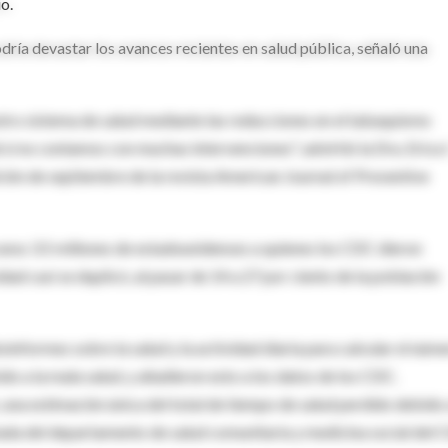
o.
dría devastar los avances recientes en salud pública, señaló una
stro sistema de salud mediante las reducciones en el tabaquismo
si no contamos con muchas intervenciones", advirtió la Dra. Erica I
ición de septiembre de la revista American Journal of Preventive
 unos 3.5 millones de estadounidenses a quienes los CDC dieron
d casi se duplicó, al pasar de 14 a 27 por ciento de la población
oinformes sobre la salud y la actividad diaria para calcular el núm
o a la mala salud, y añadieron esto a los datos de los CDC.
 una estimación única del total de tiempo de salud perdido debido 
da del departamento de salud comunitaria y medicina social del C