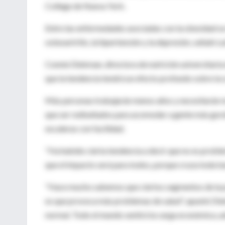
College de Nueva York.
Entre las enfermedades asociadas con la obesidad se 
osteoartritis, la hipertensión y la depresión, señaló L
Connie Diekman, directora de nutrición universitaria 
que la tendencia tendrá un efecto profundo sobre la s
Más personas trabajarán menos años y necesitarán má
que ser rediseñados para acomodar a gente más gord
escaleras con facilidad.
"Ha habido cierta tendencia a decir que no es problem
que el impacto será para todos, porque cruza toda ba
"Hace mucho sabemos que ciertos segmentos de la p
es que provoca más problemas de salud", apuntó Diekm
normal. Todo el mundo sentirá la carga económica, ad