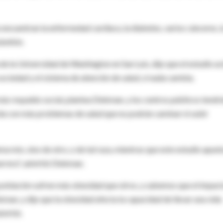
encuentran la enfermedad cardiaca, la diabetes, varios cánceres, l
ubetkin.
de la Universidad de Washington en San Luis, dijo que el estudio ac
ociedad y el sistema de atención de salud, si nada cambia.
s respaldo social, plantea Diekman, y los centros públicos tendr
a con más problemas de salud que no podrán caminar ni subir
a mío, sino de otro, o de tal raza, mientras que este estudio apunt
rrera", advirtió Diekman.
oblación sufren más obesidad que otros, y sabemos que el impac
an, y dijo que la obesidad afecta la capacidad de llevar una vida
virtió.