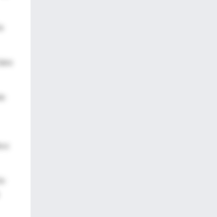
a
lara
án
a a
to