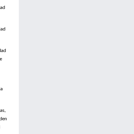
dad
dad
dad
e
da
as,
nden
d