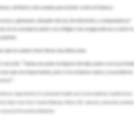
sas, similares a las usadas para luchar contra el tabaco.
 receso y gimnasio, disuadir del uso de televisión y computadoras"
is en la consejería, junto con obligar a las aseguradoras a cubrir la
 planteó.
s aún no saben cómo llevar una dieta sana.
", recordó. "Tantas escuelas la dejaron de lado, junto con la activid
s, cosas que son importantes, pero si no estamos sanos y no podemos
sirve?".
professor, department of community health and social medicine, Sophie Davis
k, New York City; Connie Diekman, M.Ed., R.D., director, university nutrition
Journal of Preventive Medicine.