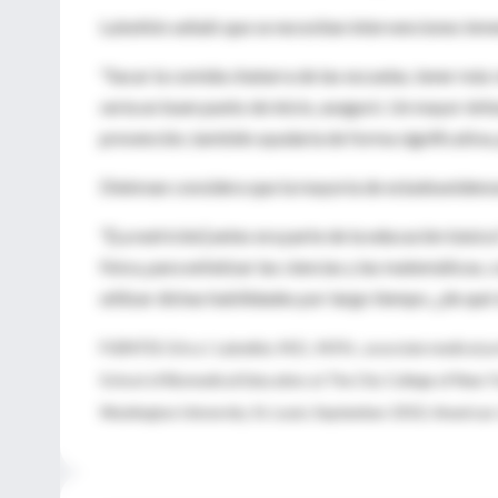
Lubetkin señaló que se necesitan intervenciones inmen
"Sacar la comida chatarra de las escuelas, tener más
sería un buen punto de inicio, aseguró. Un mayor énfas
prevención, también ayudaría de forma significativa,
Diekman considera que la mayoría de estadounidense
"[La nutrición] antes era parte de la educación básica
física, para enfatizar las ciencias y las matemática
utilizar dichas habilidades por largo tiempo, ¿de qué 
FUENTES: Erica I. Lubetkin, M.D., M.P.H., associate medical 
School of Biomedical Education at The City College of New Yor
Washington University, St. Louis; September 2010, American 