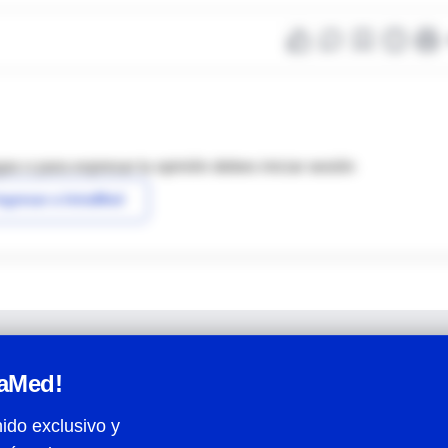
as o para expresar tu opinión debes iniciar sesión
ngresar a IntraMed
raMed!
ido exclusivo y