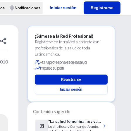
Iniciar sesión
Registrarse
tos
Notificaciones
¡Súmese a la Red Profesional!
Regístrese en IntraMed y conecte con
profesionales de la salud de toda
Latinoamérica.
2010
+1.1 M profesionales de la salud
Impulse su perfil
Registrarse
Iniciar sesión
Contenido sugerido
"La salud femenina hoy va
Lo dijo Rosaly Correa-de-Araujo,
más allá de la