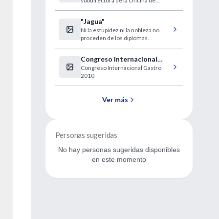
subdirectora de la Oficina de
reproducción"
Discapacidad de los EE.UU.
"Jagua"
Ni la estupidez ni la nobleza no
proceden de los diplomas.
Congreso Internacional
Congreso Internacional Gastro
Gastro 2010
2010
Ver más
Personas sugeridas
No hay personas sugeridas disponibles
en este momento