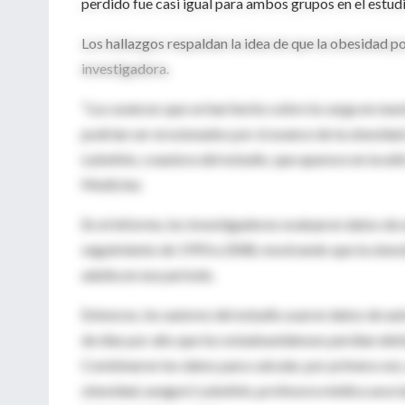
perdido fue casi igual para ambos grupos en el estudi
Los hallazgos respaldan la idea de que la obesidad po
investigadora.
"Los avances que se han hecho sobre la carga en nue
podrían ser erosionados por el avance de la obesidad 
Lubetkin, coautora del estudio, que aparece en la ed
Medicine.
En el informe, los investigadores evaluaron datos de
seguimiento de 1993 a 2008, mostrando que la obesida
adulta en ese periodo.
Entonces, los autores del estudio usaron datos de aut
de días por año que los estadounidenses perdían debid
Combinaron los datos para calcular, por primera vez,
obesidad, aseguró Lubetkin, profesora médica asocia