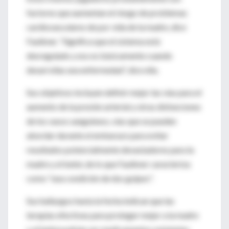
factores que aumentan el riesgo de problemas
cardiovasculares de por vida de la madre, dice
Faulkner. “Significa que el sistema está
desregulado y eso es básicamente cuando
desarrollas una enfermedad”, dice ella.
Sus objetivos incluyen definir mejor las vías para el
aumento de la presión arterial y otras disfunciones
de los vasos sanguíneos, vías que se pueden
abordar durante el embarazo para evitar
resultados potencialmente devastadores para la
madre y el bebé, de lo que Faulkner caracteriza
como "una condición de dos golpes".
Sus hallazgos hasta la fecha indican que las
terapias efectivas para proteger mejor a la madre