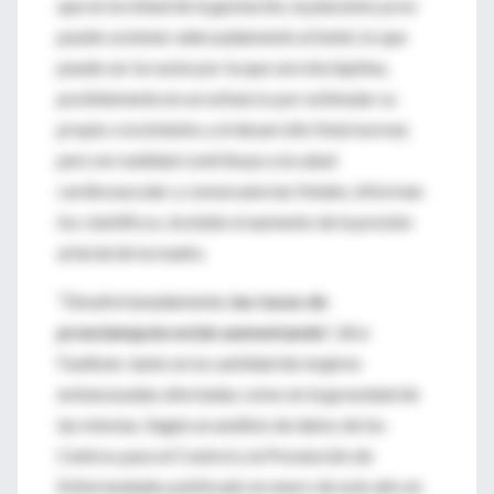
que en la mitad de la gestación, la placenta ya no
puede sostener adecuadamente al bebé, lo que
puede ser la razón por la que secreta leptina,
posiblemente en un esfuerzo por estimular su
propio crecimiento y el desarrollo fetal normal,
pero en realidad contribuye a la salud
cardiovascular y consecuencias fetales, informan
los científicos, incluido el aumento de la presión
arterial de la madre.
“Desafortunadamente,
las tasas de
preeclampsia están aumentando
”, dice
Faulkner, tanto en la cantidad de mujeres
embarazadas afectadas como en la gravedad de
las mismas. Según un análisis de datos de los
Centros para el Control y la Prevención de
Enfermedades publicado en enero de este año en