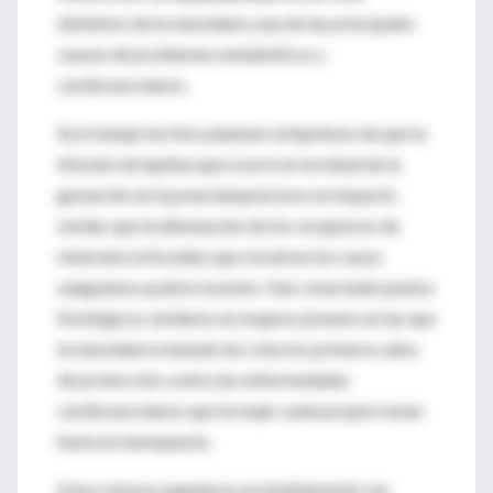
distintivo de la obesidad y una de las principales
causas de problemas metabólicos y
cardiovasculares.
Ese trabajo les hizo plantear la hipótesis de que la
infusión de leptina que ocurre en la mitad de la
gestación en la preeclampsia tuvo un impacto
similar que la eliminación de los receptores de
mineralocorticoides que recubren los vasos
sanguíneos podría resolver. Han conectado puntos
fisiológicos similares en mujeres jóvenes en las que
la obesidad a menudo les roba los primeros años
de protección contra las enfermedades
cardiovasculares que la mujer suele proporcionar
hasta la menopausia.
Estos mismos jugadores probablemente son