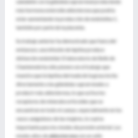
saludable con la glándula suprarrenal produciendo
más hormona esteroide aldosterona que podría
estar aumentando la producción de endotelina 1,
también por parte de la placenta.
Su trabajo anterior ha demostrado que fuera del
embarazo, una infusión de leptina produce
disfunción endotelial. El laboratorio de Belin de
Chantemele ha sido pionero en el trabajo que
muestra que la leptina derivada de la grasa incita
directamente a las glándulas suprarrenales a
producir más aldosterona, lo que activa los
receptores de mineralocorticoides que se
encuentran en todo el cuerpo, especialmente en los
vasos sanguíneos de las mujeres, lo cual es
importante para los niveles de presión arterial. Los
niveles altos de
aldosterona
son un sello