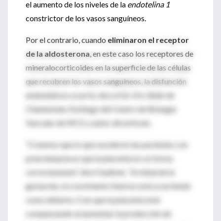
el aumento de los niveles de la
endotelina 1
constrictor de los vasos sanguíneos.
Por el contrario, cuando
eliminaron el receptor
de la aldosterona
, en este caso los receptores de
mineralocorticoides en la superficie de las células
que recubren los vasos sanguíneos, la disfunción
endotelial no ocurrió, dice el Dr. Eric Belin de
Chantemele, fisiólogo del Centro de Biología
Vascular de MCG y autor del artículo.
“Creemos que lo que sucede en las pacientes con
preeclampsia es que la placenta no se forma
correctamente”, dice Faulkner. “A mitad de la
gestación, el crecimiento fetal no está ocurriendo
como debería. Creo que la placenta está
compensando al aumentar la producción de