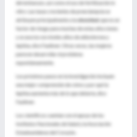
del embarazo, así como el uso de fertilización in
vitro. Las tasas crecientes de preeclampsia se
atribuyen principalmente a la
obesidad
, que es un
factor de riesgo para muchas de estas afecciones
y se asocia con niveles altos de aldosterona y
leptina, dice Faulkner. Otras veces, las mujeres
parecen desarrollar el problema
espontáneamente.
Los próximos pasos en la investigación incluyen
una mejor comprensión de cómo y por qué la
leptina aumenta más de lo que debería, dice
Faulkner.
Los científicos cuentan con el apoyo de los
Institutos Nacionales de Salud y la Asociación
Estadounidense del Corazón.