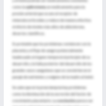
y al bebé podrían ser medicamentos existentes
como la
eplerenona
, un medicamento para la
presión arterial que se une al receptor de
mineralocorticoides y reduce de manera efectiva
el efecto de niveles más altos de aldosterona,
dicen los científicos.
Es probable que los problemas comiencen con la
placenta y el flujo de sangre potencialmente
inadecuado al órgano temporal al principio de su
desarrollo y la falla posterior del desarrollo de los
grandes vasos sanguíneos que se convierten en el
pasaje de nutrientes y oxígeno de la madre al bebé.
Se sabe que en la preeclampsia hay problemas
como la disminución de la secreción del factor de
crecimiento placentario. La
conclusión
parece ser