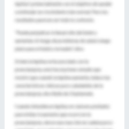
leptina”, potencialmente con el objetivo de ayudar
a estimular un crecimiento más normal. Pero los
resultados parecen ser todo lo contrario.
“Puede perjudicar el desarrollo del bebé y
aumentar el riesgo de problemas de salud a largo
plazo para el bebé y la madre”, dice.
Si bien la leptina se ha asociado con la
preeclampsia, este fue el primer estudio que
mostró que cuando la leptina aumenta, induce las
características clínicas poco saludables de la
preeclampsia, dice Belin de Chantemele.
Cuando infundieron leptina
en ratones preñados
para imitar el aumento que ocurre en la
preeclampsia, vieron una reacción en cadena poco