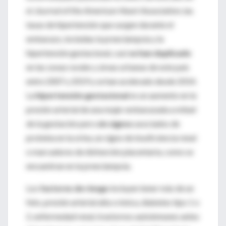
el
Journal of the American Heart Association
, las
tasas de hipertensión que surgen durante el
embarazo, incluidas la preeclampsia y la
hipertensión gestacional, casi
se han duplicado
en las zonas rurales y áreas urbanas de este país
entre 2007 y 2019 y se han acelerado desde 2014.
La
hipertensión gestacional
es un aumento en la
presión arterial de una mujer embarazada a mitad
de la gestación pero
sin signos
asociados de
proteína en la orina, un signo de insuficiencia renal
o marcadores de disfunción placentaria, como se
encuentran en la preeclampsia.
Los
factores de riesgo
incluyen tener más de un
feto, presión arterial alta crónica, diabetes tipo 1 o
2, enfermedad renal, trastornos autoinmunes antes