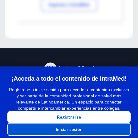
Ingresar a IntraMed
¡Acceda a todo el contenido de IntraMed!
Centro de Ayuda
Regístrese o inicie sesión para acceder a contenido exclusivo
y ser parte de la comunidad profesional de salud más
relevante de Latinoamérica. Un espacio para conectar,
Términos y condiciones
compartir e intercambiar experiencias entre colegas.
| Políticas de privacidad
Registrarse
| Todos los derechos reservados | Copyright 1997-2026
Iniciar sesión