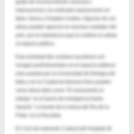
grado de reconocimiento nacional e
internacional y ha realizado exposiciones en
Italia, Grecia y Estados Unidos. Algunas de sus
obras pueden apreciar en muchas ciudades del
país, por la importancia que le confiere el artista
al espacio público.
Esta actividad (de construir esculturas con
rezagos postindustriales en el espacio público)
esta avalada por la Universidad de Bologna de
Italia y en la Ciudad de Buenos Aires pueden
verse obras tales como "El monumento al
trabajo" en el barrio de emergencia fuerte
Apache "La fuente de la sirena del Rio de la
Plata" en la Recoleta.
El Ciclo de extensión Cultural del Hospital de