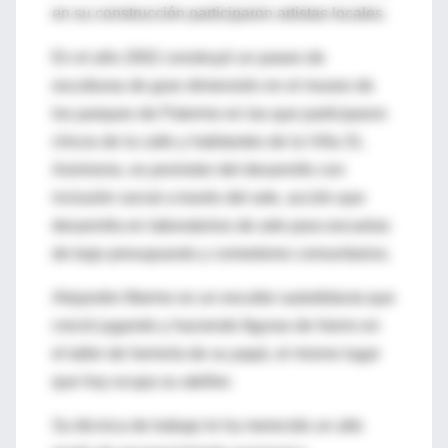
en su construcción participaron artistas locales.
En el año 2002 construyó un paseo de
esculturas de gran dimensión en el museo de
los parques de Palermo en las que participaron
chicos de la calle y habitantes de la Villa 31.
Asimismo, es promotor del desarrollo con
inclusión social a través del arte, acción que
desarrolla en laboratorios de arte para escuelas
de bajo presupuesto y comedores comunitarios.
Alejandro Marmo es un escultor autodidacta que
creció jugando y haciendo figuras de hierro en
el taller de herrería de su papá, el mismo lugar
que hoy ocupa su atellier.
Su técnica de trabajo le ha merecido un alto