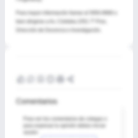
Para mayor información llamar al 5950-8968 o
bien dirigirse a Av. Córdoba 2351 7º Piso,
Dirección de Docencia e Investigación.
Comentarios
Para ver los comentarios de colegas o
para expresar tu opinión debes iniciar
sesión