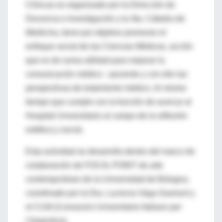
Clínicas es organizado por la Dirección de
Docencia e Investigación y la 4ta. Cátedra de
Medicina, tiene por objetivo promover el
enfoque social de las Ciencias Médicas, acción
que es de suma utilidad para mejorar la
comunicación médico - paciente y con ello las
perspectivas de tratamiento médico. Al mismo
tiempo que cumple con la función de acercar al
Hospital Universitario al campo de la reflexión
estética y social.
Esta actividad se desarrolla dentro del marco de
colaboración de FOCAL POINT de arte
contemporáneo de la Universidad de Bologna,
coordinado por la Dra. Lucrecia Vega Gramunt y
el CUIA (Consorzio Universitario Italiano per
l’Argentina).