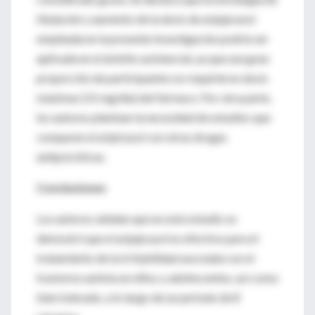
titulación y aumento de la dosis de aripiprazol
empleada en la presente investigación podría ser
aplicada en el ámbito asistencial, ya que una gran
proporción de participantes no requirieron dosis
máximas (15 mg/día) del fármaco. Por otra parte,
los autores plantean la necesidad de estudios que
comparen el aripirazol con otras drogas
antipsicóticas.
Conclusiones
Los autores señalan que en este estudio se
demostró que el aripiprazol es efectivo para el
tratamiento de la irritabilidad asociada con el
trastorno autista en niños y adolescentes, así como
bien tolerado, a lo largo de un período de 8