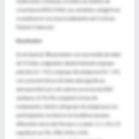
mediciones continuas se utilizó un análisis de
covarianza (ANCOVA). Las variables categóricas
se analizaron con el procedimiento de Cochran-
Mantel-Haenszel.
Resultados
Se incluyeron 98 pacientes con una media de edad
de 9.3 años, asignados aleatoriamente al grupo
placebo (n = 51) o al grupo de aripiprazol (n = 47),
con características iniciales demográficas,
antropométricas y de valores en la escala ABC
similares. El 76.5% completó la fase de
tratamiento. Dentro del grupo de aripiprazol, los
participantes recibieron en la última semana
diferentes dosis del fármaco, a saber: 2, 5, 10 y 15
mg/día en un 5%, 33%, 41% y 21%,