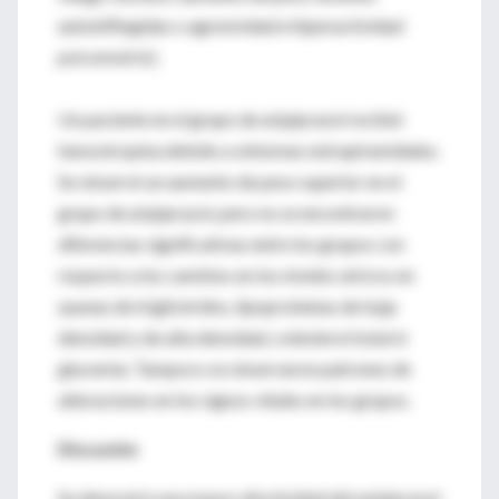
autoinflingidas o agresividad e hiperactividad
psicomotriz).
Un paciente en el grupo de aripiprazol recibió
benzotropina debido a síntomas extrapiramidales.
Se observó un aumento de peso superior en el
grupo de aripiprazol, pero no se encontraron
diferencias significativas entre los grupos con
respecto a los cambios en los niveles séricos en
ayunas de triglicéridos, lipoproteínas de baja
densidad y de alta densidad, colesterol total ni
glucemia. Tampoco se observaron patrones de
alteraciones en los signos vitales en los grupos.
Discusión
Se demostró una mayor efectividad del aripiprazol