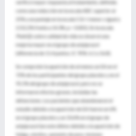
verificó mayor respuesta al tratamiento, definida
como una reducción en la escala ABC superior al
25% y un puntaje en la escala CGI-I menor o igual a
2 (52.2% frente a 14.3%; p < 0.001). En la escala
PedsQL
sobre calidad de vida se observó una
mejoría mayor en el grupo de aripiprazol
(diferencia de 11.4 puntos; IC 95%: 6.1 a 16.8).
Se comprobó la aparición de al menos un EA en el
72% de los participantes del grupo placebo y en el
91.5% del grupo de aripiprazol, pero no se
informaron efectos graves, incluidas las
defunciones. Los pacientes que abandonaron el
estudio debido a la aparición de EA fueron un 6%
en el grupo placebo y un 10.6% en el grupo de
aripiprazol (en este último debido a la aparición de
fatiga, vómitos, aumento de peso, lesiones