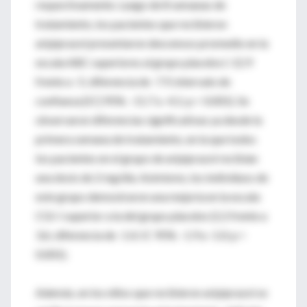
respectivamente. Luego de 8 semanas de
tratamiento, los pacientes que recibieron
aripiprazol presentaron descensos promedio en la
escala ABC superiores al grupo placebo (-12.9
frente a -5; diferencia de -7.9, intervalo de
confianza [IC] 95%: -11.7 a -4.1; p < 0.001). Se
observaron diferencias significativas ya desde la
primera semana de tratamiento, en la que todos
los pacientes en el grupo de aripiprazol recibían
una dosis de 2 mg/día. Asimismo, los individuos de
este grupo demostraron una mejoría en la escala
CGI-I superior a la del grupo placebo (2.2 frente a
3.6; diferencia de -1.4; IC 95%: -1.9 a -1.0; p <
0.001).
Además, en los niños que recibieron aripiprazol se