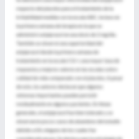
respecto del placebo para el tratamiento de la
irritabilidad medida con la escala ABC, incluso en
la primera semana de terapia en la que se
administró aripiprazol en una dosis de 2 mg/día.
También se observó una superioridad del
aripiprazol desde la primera semana de
tratamiento en la escala CGI-I, una mayor tasa de
respuesta y mejores valores en las escalas sobre
calidad de vida comparado con el placebo. A pesar
de esto, los autores destacan que algunos
síntomas importantes pueden persistir
residualmente en algunos pacientes. En líneas
generales, el aripiprazol fue bien tolerado y se
observaron pocos casos de abandono del estudio
debido a EA, ninguno de los cuales fue
considerado grave. Se destaca que la estrategia de