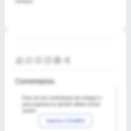
semanas.
Comentarios
Para ver los comentarios de colegas o
para expresar tu opinión debes iniciar
sesión
Ingresar a IntraMed