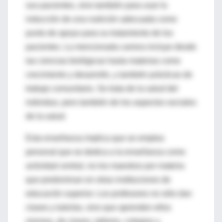
sus pacientes, sino también para usar la
inducción de una nutrición adecuada como
punto de apoyo para su tratamiento de los
pacientes. La mencionada carrera incluye desde
las ciencias biológicas hasta materias como
crecimiento y desarrollo, y también prácticas de
trabajo comunitario. Se trata de la salud del
individuo, pero también de los aspectos sociales
de la salud.
Esta enseñanza implica que se emplea
personal que se dedica a la enseñanza como
actividad central, no los maestros por materia
que predominan en otras instituciones de
educación superior. Los profesores no sólo dan
clases y tutorías, sino que aprenden ellos
mismos, de clases, talleres, colegios y