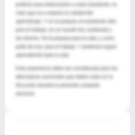
profesor para dedicárselo a cada estudiante, es
claro que va a mejorar la calidad del
aprendizaje. Y no se prepara al estudiante sólo
para el trabajo, en un mundo tan cambiante y
tan diverso. Se le prepara para la vida, y como
parte de eso, para el trabajo. Y podemos seguir
aprendiendo toda la vida.
Esta experiencia debe ser considerada para las
alternativas nacionales que deben estar en la
discusión durante la presente campaña
electoral.