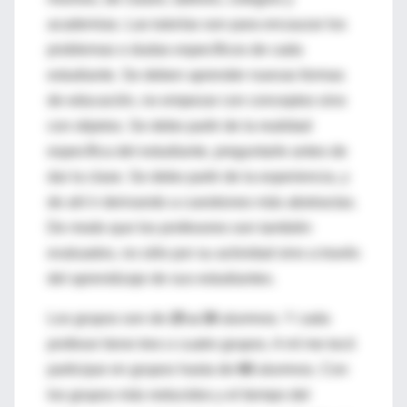
academias. Las tutorías son para encauzar los
problemas o dudas específicos de cada
estudiante. Se deben aprender nuevas formas
de educación, no empezar con conceptos sino
con objetos. Se debe partir de la realidad
específica del estudiante, preguntarle antes de
dar la clase. Se debe partir de la experiencia, y
de ahí ir derivando a cuestiones más abstractas.
De modo que los profesores son también
evaluados, no sólo por su actividad sino a través
del aprendizaje de sus estudiantes.
Los grupos son de
25 a 30
alumnos. Y cada
profesor tiene tres o cuatro grupos. A mí me tocó
participar en grupos hasta de
60
alumnos. Con
los grupos más reducidos y el tiempo del