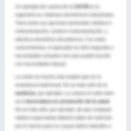
Un ejemplo de carrera de la
UACM
es la
ingeniería en sistemas electrónicos industriales.
Tiene entre sus opciones terminales robótica e
instrumentación; control e instrumentación, y
eléctrica-electrónica de potencia. Con estos
conocimientos, el egresado no sólo responde a
necesidades actuales sino que puede hacerlo
con necesidades futuras.
La visión es mucho más amplia que en la
enseñanza tradicional. No se trata sólo de la
medicina
, por ejemplo. La carrera en este ramo
es la
licenciatura en promoción de la salud
.
No se trata sólo, por ejemplo, de que cualquier
médico especialista debería saber de nutrición,
por lo menos para no causar daños laterales a