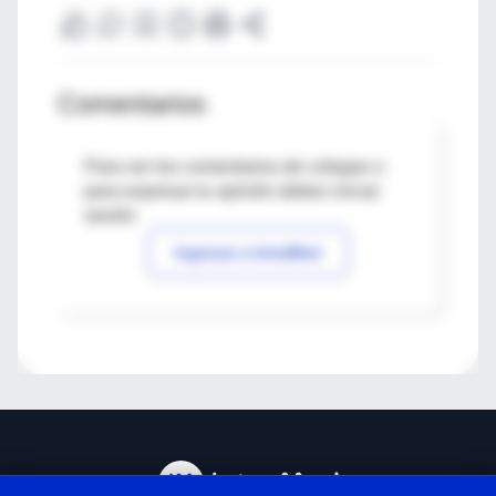
Comentarios
Para ver los comentarios de colegas o
para expresar tu opinión debes iniciar
sesión
Ingresar a IntraMed