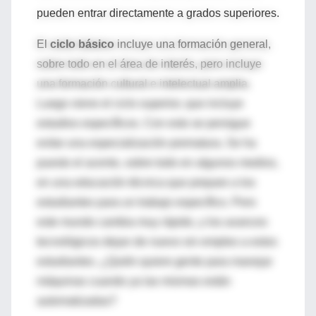
pueden entrar directamente a grados superiores.
El
ciclo básico
incluye una formación general,
sobre todo en el área de interés, pero incluye
una formación cultural e intelectual amplia.
Luego viene el ciclo superior, que incluye
estudios específicos. Con esto se persigue
evitar una especialización prematura. Se ha
puesto el acento, sobre todo en algunos medios,
en una educación técnica que prepare a los
estudiantes para un trabajo específico. Pero
este mundo cambia muy rápido, y los avances
tecnológicos dejan de nuevo sin empleo a estos
estudiantes. ¿Quién quiere gente para manejar
máquinas cuando ya las mismas están
automatizadas?