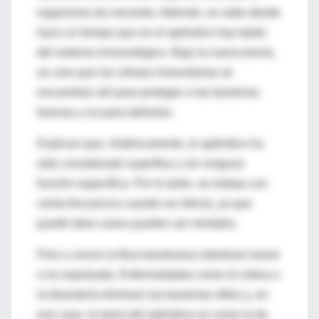
organismo las necesita. Además, se sabe desde
hace un tiempo que en el apéndice hay tejido
del sistema inmunológico. Bajo la nueva teoría,
se cree que las células inmunitarias se
encuentran ahí para proteger a las bacterias
buenas y no para dañarlas.
Explican que, históricamente, el apéndice ha
sido considerado superfluo y sin ninguna
función específica. Por lo tanto, se extirpa con
cierta frecuencia cuando se infecta, ya que
puede tales casos pueden ser mortales.
Pero a veces la flora bacteriana intestinal muere
o es expulsada. Enfermedades como el cólera o
la disentería eliminan las bacterias útiles y, en
ese caso, la tarea del apéndice es como la de