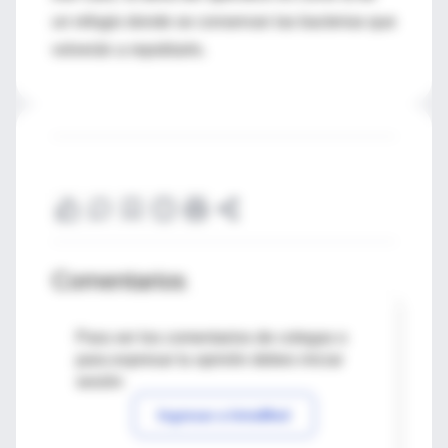
un refugio donde se conservan las bacterias que
volverán a repoblarlo.
Comentarios
Para ver los comentarios de colegas o
para expresar tu opinión debes iniciar
sesión
Ingresar a IntraMed