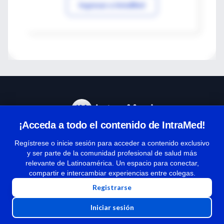
Ingresar a IntraMed
¡Acceda a todo el contenido de IntraMed!
Centro de Ayuda
Regístrese o inicie sesión para acceder a contenido exclusivo
y ser parte de la comunidad profesional de salud más
relevante de Latinoamérica. Un espacio para conectar,
Términos y condiciones
compartir e intercambiar experiencias entre colegas.
| Políticas de privacidad
Registrarse
| Todos los derechos reservados | Copyright 1997-2026
Iniciar sesión