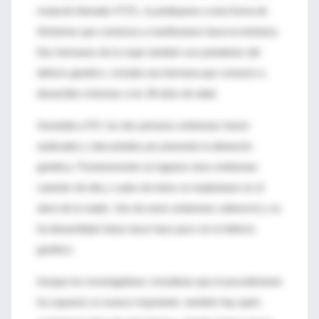
mutación llamada V717L, la predispone a esta forma de
Alzheimer que comienza a manifestarse hacia la treintena.
Dos hermanos de la mujer también son portadores del
defecto genético, incluida una hermana que comenzó a
desarrollar síntomas a los 38 años de edad.
Sometida a FIV, los dos primeros embriones fueron
analizados y descartados por presentar la alteración
genética. Posteriormente se lograron otros embriones
carentes de ella y cuatro de éstos se implantaron en el
útero de la madre. Uno de estos embriones sobrevivió y se
ha desarrollado hasta nacer hace poco sin el defecto
genético.
Aunque los investigadores consideran que el procedimiento
ha supuesto un avance importante, también hay quien