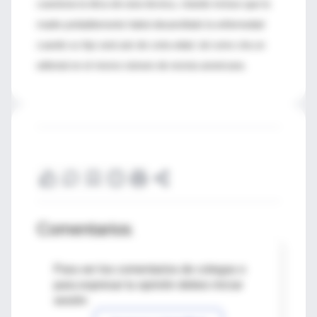
cuestiona la ética de esta técnica, citando incluso que la
madre probablemente habrá desarrollado la enfermedad
cuando su hijo será aún de corta edad, tal como cita un
editorial en el mismo número de revista americana.
Comentarios
Para ver los comentarios de colegas o
para expresar tu opinión debes iniciar
sesión