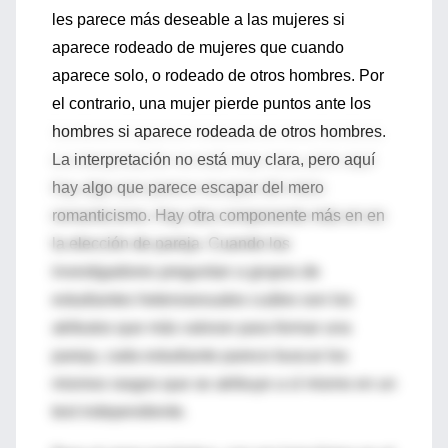
les parece más deseable a las mujeres si
aparece rodeado de mujeres que cuando
aparece solo, o rodeado de otros hombres. Por
el contrario, una mujer pierde puntos ante los
hombres si aparece rodeada de otros hombres.
La interpretación no está muy clara, pero aquí
hay algo que parece escapar del mero
romanticismo. Hay otra componente más en en
la elección de pareja. Cuando los
investigadores preguntan a grupos de
estudiantes heterosexuales cuáles son los
atributos que más valoran para formar una
pareja, cada estudiante parece buscar los
mismos rasgos que se atribuye a sí mismo en un
test independiente.