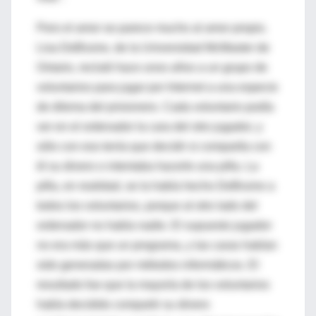
Pero el amor se parece mucho al amor propio.
Lisa DeBruine, de la Universidad McMaster de
Ontario, reclutó hace unos años a un grupo de
voluntarios para jugar por Internet a una especie
de dilema del prisionero. Cada voluntario podía
ver en el ordenador la cara del otro jugador, y
sólo con eso tenía que decidir si compartía con
él su dinero o intentaba hacerle una pifia. La
pifia, en realidad, se la había hecho DeBruine a
todos los voluntarios, porque al otro lado del
ordenador no había nadie. El supuesto jugador
no era más que un programa, y las caras habían
sido generadas por métodos informáticos. El
resultado fue que la mayoría de los voluntarios
había decidido compartir su dinero