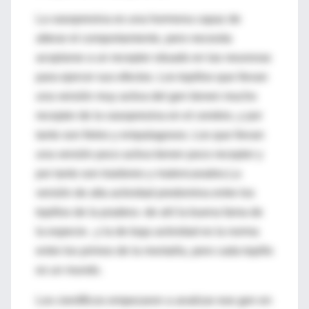
La vasopresina es una hormona capaz de
alterar el comportamiento, pero necesita
acoplarse a un receptor situado en las neuronas
para ejercer sus efectos. Los topillos que llevan
una versión muy activa del gen tienen mucho
receptor de la vasopresina en el cerebro, y por
tanto son fieles y empalagosos. Los que llevan
una versión poco activa tienen poco receptor y
por tanto son traidores y malencarados.La
versión de alta actividad predomina entre los
topillos de la pradera -de ahí la buena fama de
la especie-, y la de baja actividad es la norma
entre los primos de la montaña, pero cada topillo
es un mundo.
Los científicos empezaron a analizar ese gen en