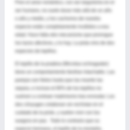
Pero el amor romántico, con ser larguísimo en el
ser humano, no suele durar más allá de un año
o año y medio, y los cachorros de nuestra
especie están completamente inválidos a esa
edad. Hace falta otro mecanismo que prorrogue
los lazos afectivos, y lo hay. La pista vino de dos
especies de topillos.
El topillo de la pradera (Microtus ochrogaster)
tiene un comportamiento familiar intachable. Las
parejas son fieles hasta que las muerte las
separa, e incluso el 80% de los topillos no
vuelven a contraer matrimonio tras enviudar. Los
dos cónyuges colaboran sin rechistar en el
cuidado de la prole, y suelen vivir con los
suegros en paz . Todo lo contrario que su
especie hermana, el topillo de la montaña,