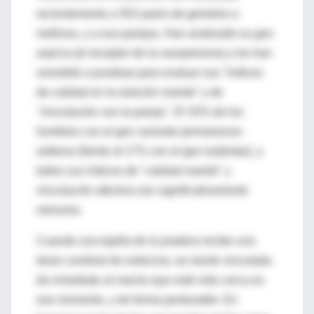
recientemente a 552 pares de gemelos o
mellizos, y a sus parejas. Han analizado su gen
avpr1a (el receptor de la vasopresina) y los han
sometido a pruebas para evaluar sus "índices
de calidad en la relación marital" y de
"vinculación con la pareja". El 32% de los
hombres con el gen variante permanecen
solteros (frente al 17% con el gen estándar), y
todos sus índices de "calidad marital" y
vinculación afectiva son significativamente
menores.
Cuando una topilla de la pradera recibe una
dosis cerebral de oxitocina, se siente vinculada
de inmediato al macho que esté más cerca en
ese momento, y de forma perdurable. En