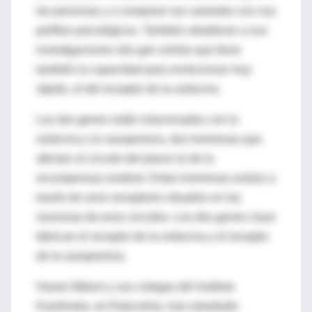
las personas y a comparar sus variantes con sus
perfiles psicológicos. También añadieron a sus
investigaciones otro gen similar que tiene
también la capacidad para evolucionar muy
rápido, el del receptor de la oxitocina.
Los dos genes están relacionados con la
oxitocina y la vasopresina, dos hormonas que
afectan al circuito del placer (o de la
recompensa) cerebral. Estas hormonas actúan a
través de unos receptores situados en las
neuronas de esos circuitos. Los dos genes clave
fabrican el receptor de la oxitocina y el receptor
de la vasopresina.
Hasse Walum y sus colegas del Instituto
Karolinska, en Estocolmo, han estudiado