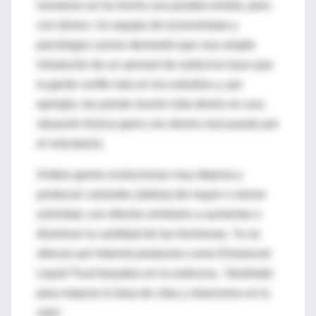
humanos se ha hecho una prueba similar, pero
con dinero. Un equipo de economistas y
psicólogos suizos demostró que una simple
inhalación de un aerosol de oxitocina hace que
la gente confíe más en los extraños y, por
ejemplo, les preste mucho más dinero en una
situación ficticia (pero con dinero real puesto por
el voluntario).
Ambos genes evolucionan muy deprisa y
producen variantes (alelos) de mayor o menor
actividad, con efectos similares a aumentar o
disminuir la cantidad de las hormonas. Ya se
ofrecen por Internet productos como Enhanced
Liquid Trust basados en la oxitocina, "diseñado
para mejorar el área de citas y relaciones en tu
vida".