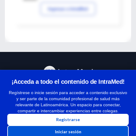
Ingresar a IntraMed
¡Acceda a todo el contenido de IntraMed!
Centro de Ayuda
Regístrese o inicie sesión para acceder a contenido exclusivo
y ser parte de la comunidad profesional de salud más
relevante de Latinoamérica. Un espacio para conectar,
Términos y condiciones
compartir e intercambiar experiencias entre colegas.
| Políticas de privacidad
Registrarse
| Todos los derechos reservados | Copyright 1997-2026
Iniciar sesión