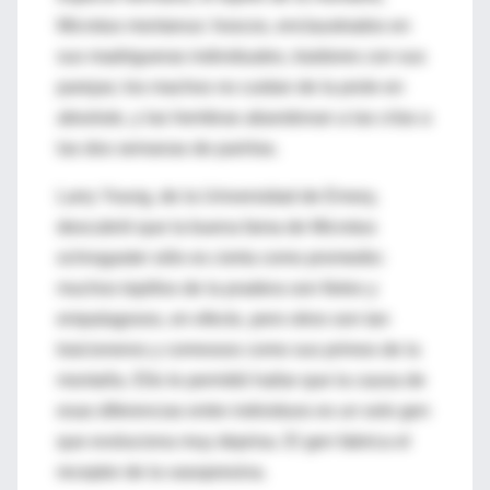
Microtus montanus: hoscos, enclaustrados en
sus madrigueras individuales, traidores con sus
parejas; los machos no cuidan de la prole en
absoluto, y las hembras abandonan a las crías a
las dos semanas de parirlas.
Larry Young, de la Universidad de Emory,
descubrió que la buena fama de Microtus
ochrogaster sólo es cierta como promedio:
muchos topillos de la pradera son fieles y
empalagosos, en efecto, pero otros son tan
traicioneros y correosos como sus primos de la
montaña. Ello le permitió hallar que la causa de
esas diferencias entre individuos es un solo gen
que evoluciona muy deprisa. El gen fabrica el
receptor de la vasopresina.