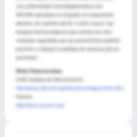
una enfermedad neurodegenerativa con
400.000 afectados en España sin tratamiento
efectivo. En opinión del Dr. Carlos Saura "las
terapias farmacológicas que activen las vías
celulares reguladas por las presenilinas podrían
prevenir o mejorar la pérdida de memoria de los
pacientes".
Webs Relacionadas
UAB: Instituto de Neurociencia
http://www.uab.es/castellano/investigacion/in.htm/
Neuron
http://www.neuron.org/