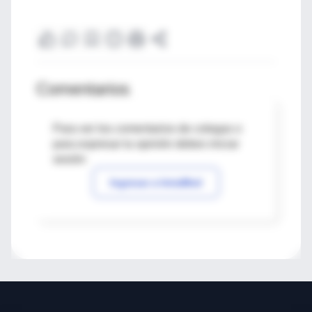
Comentarios
Para ver los comentarios de colegas o
para expresar tu opinión debes iniciar
sesión
Ingresar a IntraMed