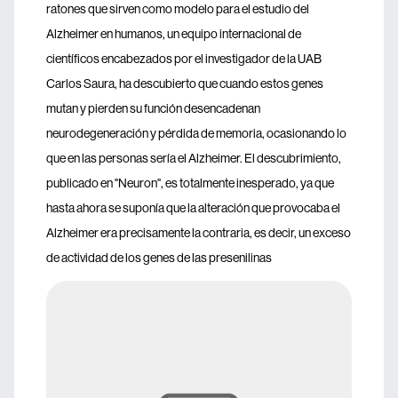
ratones que sirven como modelo para el estudio del
Alzheimer en humanos, un equipo internacional de
científicos encabezados por el investigador de la UAB
Carlos Saura, ha descubierto que cuando estos genes
mutan y pierden su función desencadenan
neurodegeneración y pérdida de memoria, ocasionando lo
que en las personas sería el Alzheimer. El descubrimiento,
publicado en "Neuron", es totalmente inesperado, ya que
hasta ahora se suponía que la alteración que provocaba el
Alzheimer era precisamente la contraria, es decir, un exceso
de actividad de los genes de las presenilinas