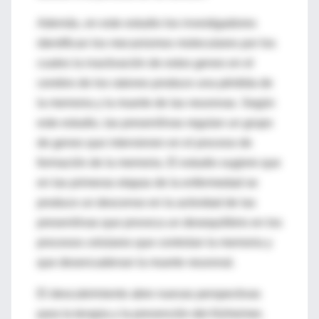
Además, en este estudio los investigadores
identifican los mecanismos moleculares por los
cuales la inactivación de estos genes en el
cerebro de los ratones produce una pérdida de
la memoria y la muerte de las neuronas. Según
este estudio, las presenilinas regulan un grupo
de genes que intervienen en el proceso de
formación de la memoria. El estudio sugiere que
en las primeras etapas de la enfermedad se
produce un descenso en la actividad de las
presenilinas que provoca un desequilibrio en los
procesos celulares que controlan la memoria y
que desencadenan la muerte neuronal.
El descubrimiento abre nuevas perspectivas
para la terapia y la prevención del Alzheimer,