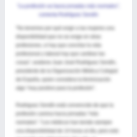
“La profesión va hacia jornadas más normales”
,
comenta Rodríguez Sendín
“No tenemos por qué exigir a las mujeres una
disponibilidad que no se exige en otras
profesiones, si hay que conciliar la vida
profesional y laboral hay que cambiar las
cosas”, sostiene Juan José Rodríguez Sendín,
presidente de la Organización Médica Colegial
de España, quien considera la feminización
algo “muy positivo para la profesión”.
Rodriguez Sendín está convencido de que la
profesión camina hacia jornadas “más
normales”. “Los médicos han tenido siempre
una disponibilidad de 14 horas al día, pero esto