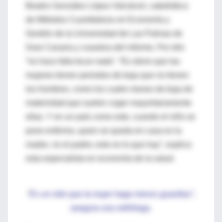
Beatriz González López-Valcárcel, catedrática
de Métodos Cuantitativos en Economía y
Gestión de la Universidad de Las Palmas de
Gran Canaria y coautora del informe. Por ello
“no hace falta tocar nada”. “Es obvio que las
mujeres tienen periodos de baja que no tienen
los hombres, como los cuatro meses de baja de
maternidad que suelen coger mayoritariamente
ellas. Y en un país como este, cuando el niño se
pone enfermo, quien se queda en casa es la
madre, no el padre; esto es lo que hay”, explica
esta especialista en economía de la salud.
“
Es un mito que la mujer haga menos guardias”,
asegura una nefróloga.