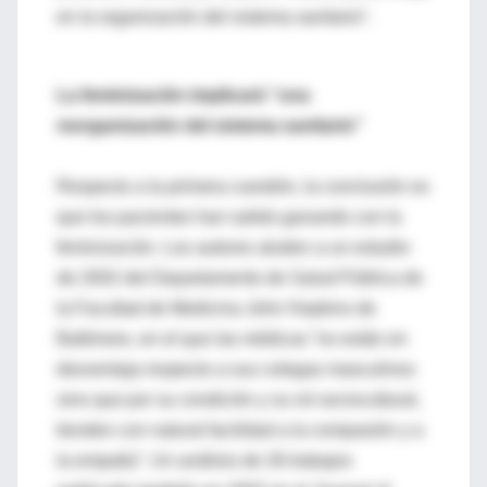
en la organización del sistema sanitario”.
La feminización implicará “una
reorganización del sistema sanitario”
Respecto a la primera cuestión, la conclusión es
que los pacientes han salido ganando con la
feminización. Los autores aluden a un estudio
de 2002 del Departamento de Salud Pública de
la Facultad de Medicina John Hopkins de
Baltimore, en el que las médicas “no están en
desventaja respecto a sus colegas masculinos
sino que por su condición y su rol sociocultural,
tienden con natural facilidad a la compasión y a
la empatía”. Un análisis de 26 trabajos