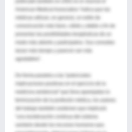
publicado también en 2002 en el Journal of
American Medical Association “indica que las
médicas utilizan, en general, un estilo de
comunicación más llano, cálido y afable a fin de
presentar las posibilidades terapéuticas de un
modo más abierto y participativo. Sus consultas
duran más tiempo y parecen ser más
agradables”.
De forma paralela a las “potenciales
implicaciones positivas en el ejercicio de la
medicina asistencial” que lleva aparejadas la
feminización de la profesión médica, los autores
del trabajo también sostienen que implicará
“una reordenación continua del sistema
sanitario desde los recursos humanos que,