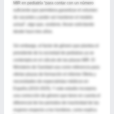
MIR en pediatría “para contar con un número
suficiente que permitiera garantizar el volumen
de vacantes y poder así mantener el modelo
actual”, algo que, sostiene, llevan solicitando
desde hace tres años.
Sin embargo, el factor de género que plantea el
presidente de la sociedad de pediatras ya se
contempla en el cálculo de las plazas MIR. El
Ministerio de Sanidad usa como referencia para
ofertar plazas de formación el informe Oferta y
necesidades de especialistas médicos en
España (2010-2025). Y este estudio incorpora
una corrección de género que tiene en cuenta el
diferencial de los periodos de inactividad de las
mujeres respecto a los hombres, como explica