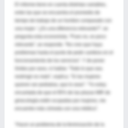
El informe tiene en cuenta distintas variables,
entre las que se encuentra el promedio de
tiempo de trabajo de un hombre comparado con
una mujer. “¿Es una diferencia relevante?”, se
pregunta esta economista. “Pues no, es poco
relevante”, se responde. “No creo que haya
problemas hasta el punto de pedir cambios en el
funcionamiento de los servicios”. Y de poner
límites por sexo, ni hablar. “Todo lo que sea
restringir es malo”, explica. “Si las mujeres
quieren ser pediatras, que lo sean”. “Yo estoy
encantada de que el 85% de las plazas MIR de
ginecología estén ocupadas por mujeres, me
encuentro más cómoda con una médica”.
“Hacer un problema de la feminización de la