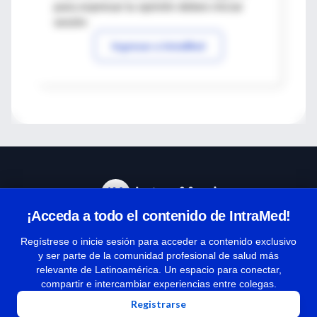
para expresar tu opinión debes iniciar
sesión
Ingresar a IntraMed
¡Acceda a todo el contenido de IntraMed!
Centro de Ayuda
Regístrese o inicie sesión para acceder a contenido exclusivo
y ser parte de la comunidad profesional de salud más
relevante de Latinoamérica. Un espacio para conectar,
Términos y condiciones
compartir e intercambiar experiencias entre colegas.
| Políticas de privacidad
Registrarse
| Todos los derechos reservados | Copyright 1997-2026