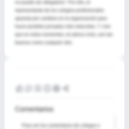
no puede ser obligatorio”. Por ello, el
representante de los colegios profesionales
apuesta por cambios en la organización para
hacer posibles jornadas más reducidas. Y cree
que en estos momentos, en plena crisis, son tan
buenos como cualquier otro.
Comentarios
Para ver los comentarios de colegas o