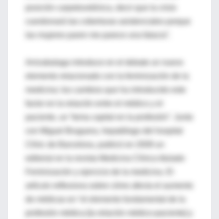
posición carpetovetónica, decir que la crisis
cuestionará las coberturas asistenciales porque
las mujeres paren me parece una falacia”.
Arrizabalaga introduce en el debate un nuevo
elemento relacionado con la feminización de la
medicina: los cambios que ha introducido este
factor en la relación entre el médico y el
paciente, un “tema capital en la profesión”. Junto
con Miguel Bruguera, hepatólogo del hospital
Clínic de Barcelona, publicó en 2009 un
editorial en la revista Medicina Clínica titulado
Feminización y ejercicio de la medicina. El
artículo reflexiona sobre cómo afecta el aumento
de médicas en “el elemento fundamental de la
profesión médica [la relación médico-paciente] y