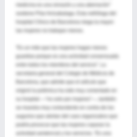
medicina es una sinrazón y una aberración”
sostiene Pilar Arrizabalaga. Esta nefróloga del
hospital Clínico de Barcelona niega la mayor:
las mujeres no trabajan menos.
“Es un mito que las mujeres hagan menos
guardias porque es una actividad consensuada
entre todos los miembros del servicio”. La
secretaria general del Colegio de Médicos de
Barcelona, que admite que el artículo que
originó la polémica ha sido muy comentado en
su hospital —“no solo por mujeres”—, también
se muestra muy contundente en contra de los
augurios que alertan del caos organizativo que
podría provocar que las mujeres coparan la
actividad asistencial y los servicios. “Es una