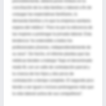
previsiblemente, deberá poner énfasis en la
conciliación de la vida familiar y laboral a fin de
conjugar las expectativas familiares, la
demanda familiar y lo que la empresa sanitaria
espera del médico”. Pero no por la reticencia de
las mujeres a prolongar la jornada laboral. Esta
tendencia “es extensible a todos los
profesionales jóvenes, independientemente de
su sexo”. De hecho, el informe plantea que las
médicas tienden a trabajar “bajo el denominado
modo M, con un valle de contratación parcial y
la crianza de los hijos y dos picos de
contratación a tiempo completo. El segundo pico
tiende a ser igual o incluso prolongarse más que
la vida laboral activa de sus compañeros”.