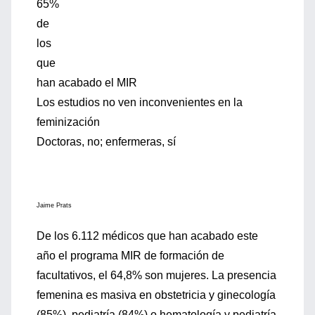
65%
de
los
que
han acabado el MIR
Los estudios no ven inconvenientes en la
feminización
Doctoras, no; enfermeras, sí
Jaime Prats
De los 6.112 médicos que han acabado este
año el programa MIR de formación de
facultativos, el 64,8% son mujeres. La presencia
femenina es masiva en obstetricia y ginecología
(85%), pediatría (84%) o hematología y pediatría