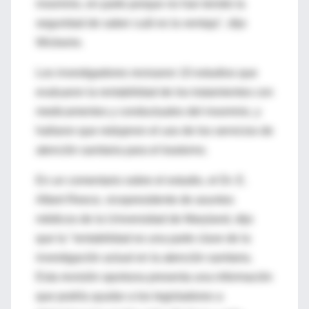
insomnio, en parte porque no han tenido la
seguridad de saber cuál es la ventaja", dijo
Wickwire.
Los investigadores revisaron 10 estudios que
evaluaron la rentabilidad de los tratamientos con
medicamentos y conductuales del insomnio, y
hallaron que redujeron el uso de los servicios de
atención sanitaria para el trastorno.
En un comentario sobre el estudio, el Dr. E.
Albert Reece, vicepresidente de asuntos
médicos de la Universidad de Maryland, dijo
que la "rentabilidad es una parte clave de la
investigación actual en la atención sanitaria.
Esta revisión oportuna presenta una información
que podría ayudar a los legisladores a