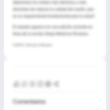
determinar los modos más efectivos y más
eficientes de mejorar la calidad del sueño, que
es un requerimiento fundamental para la salud".
El estudio aparece en una edición reciente en
línea de la revista Sleep Medicine Reviews.
FUENTE: University of Maryland
Comentarios