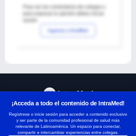
Para ver los comentarios de colegas o
para expresar tu opinión debes iniciar
sesión
Ingresar a IntraMed
¡Acceda a todo el contenido de IntraMed!
Centro de Ayuda
Regístrese o inicie sesión para acceder a contenido exclusivo
y ser parte de la comunidad profesional de salud más
relevante de Latinoamérica. Un espacio para conectar,
Términos y condiciones
compartir e intercambiar experiencias entre colegas.