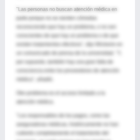
"Las personas no buscan atención médica en
parte porque no se sienten cómodas
reconociendo que hay un problema, o no son
conscientes de que hay un problema o de que
existen tratamientos efectivos", dijo Wickwire en
un comunicado de prensa de la universidad. "Y,
por supuesto, también hay una gran falta de
consciencia entre los proveedores de atención
médica", añadió.
Otro problema es el acceso limitado a la
atención médica.
"Los responsables de los pagos, como las
aseguradoras médicas, históricamente no han
cubierto completamente el tratamiento del