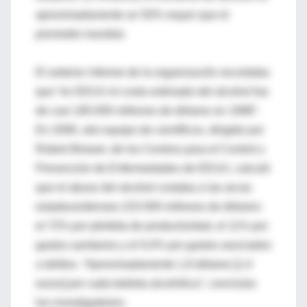
aproximadamente un 50% mayor que el
promedio mundial.
El anterior informe de la organización recordaba
que “en EEUU el costo estimado del alcohol fue
de casi 185.000 millones de dólares en 1998”.
En 2006, otro equipo de científicos, dirigido por
Robert Brewer, de los Centros para el Control y
Prevención de Enfermedades de EEUU, calculó
que el abuso del alcohol costaba a las arcas
estadounidenses 223.500 millones de dólares:
el 72% por pérdida de productividad, el 11% por
gastos sanitarios y el 9,4% por gastos asociados
a delitos. “Aproximadamente 1,9 dólares [1,4
euros] por cada bebida alcohólica”, concluían
los investigadores.