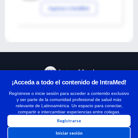
Ingresar a IntraMed
¡Acceda a todo el contenido de IntraMed!
Centro de Ayuda
Regístrese o inicie sesión para acceder a contenido exclusivo
y ser parte de la comunidad profesional de salud más
relevante de Latinoamérica. Un espacio para conectar,
Términos y condiciones
compartir e intercambiar experiencias entre colegas.
| Políticas de privacidad
Registrarse
| Todos los derechos reservados | Copyright 1997-2026
Iniciar sesión