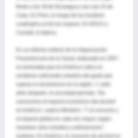
frente a las 19 de Nicaragua y las casi 15 de
Cuba. En Perú, el riesgo de los hombres
cuadruplica al de las mujeres. En EEUU y
Canadá, lo triplica.
En un informe anterior de la Organización
Panamericana de la Salud, elaborado en 2007,
se lamentaba que en América Latina no
existieran suficientes estudios del gasto que
supone el alcoholismo en la región. Y, siete
años después, la oscuridad persiste. “No
conocemos el impacto económico del alcohol
en América”, explica Monteiro. “Y el consumo y
el impacto global es cada vez mayor, según
muestran otros estudios y estimaciones”,
sostiene. En América, el consumo de alcohol es