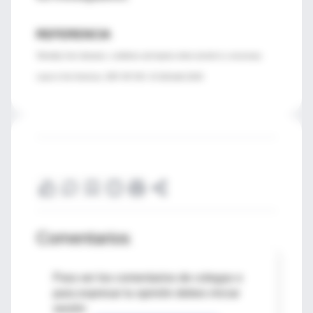
REFERENCIA
'Mortality from diseases, conditions and injuries where alcohol is a necessary
cause in the Americas, 2007–09' DOI: 10.1111/add.12418
Comentarios
Para ver los comentarios de colegas o
para expresar tu opinión debes iniciar
sesión