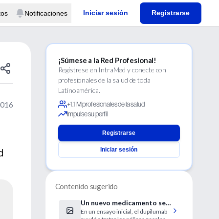
Iniciar sesión
Registrarse
tos
Notificaciones
¡Súmese a la Red Profesional!
Regístrese en IntraMed y conecte con
profesionales de la salud de toda
Latinoamérica.
2016
+1.1 M profesionales de la salud
Impulse su perfil
Registrarse
Iniciar sesión
d
Contenido sugerido
Un nuevo medicamento se
En un ensayo inicial, el dupilumab
muestra promisorio contra