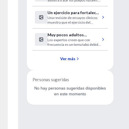
ayudó a tratar los pólipos nasales
la sinusitis grave
que contribuyen a la enfermedad
Un ejercicio para fortalecer
Una revisión de ensayos clínicos
los músculos de la columna
muestra que el ejercicio del
vertebral
control motor es útil para la
espalda baja
Muy pocos adultos
Los expertos creen que con
mayores informan al
frecuencia es un tema tabú debido
médico sobre la pérdida de
a los miedos sobre la demencia
memoria
Ver más
Personas sugeridas
No hay personas sugeridas disponibles
en este momento