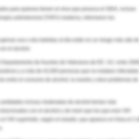
dos para quienes tienen el virus que provoca el SIDA, incluso
rapia antirretroviral (TARV) moderna, informaron los
apenas una o dos bebidas al día están en un riesgo más alto d
con el alcohol.
 el Departamento de Asuntos de Veteranos de EE. UU. entre 200
ositivos y a más de 42,000 personas que no estaban infectada
culo entre el consumo de alcohol, la muerte y otros problemas de
 cantidades incluso moderadas de alcohol tenían más
relacionados con el alcohol y de morir que los que eran VIH
n el VIH suprimido, según el estudio, que aparece en línea el 2 
e.