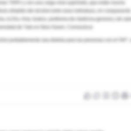
oman TARV y con una carga viral suprimida, que están mucho
cto añadido del alcohol entre esos individuos, en comparación
ora, la Dra. Amy Justice, profesora de medicina general y de sal
iversidad de Yale en New Haven, Connecticut.
ol probablemente sea distinto para las personas con el VIH", 