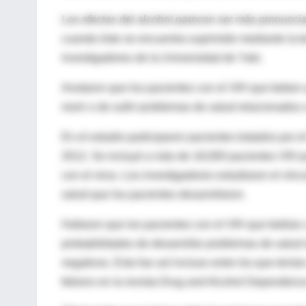
Los efectos del alcohol parecen ser más pronuncia
cuando éste se encuentra suprimido mediante la te
investigadores de la Universidad de Yale.
Anotaron que los pacientes con el VIH que beben 
morir o de sufrir problemas de salud relacionados 
En el estudio participaron pacientes tratados por
2012. Se incluyó a más de 18,000 pacientes VIH p
con el virus. Los investigadores estudiaron el vín
salud que los pacientes desarrollaron.
Hallaron que los pacientes con el VIH que bebían
probabilidades de desarrollar problemas de salud 
negativos. Esto fue así incluso entre los que tenía
febrero en la revista Drug and Alcohol Dependenc