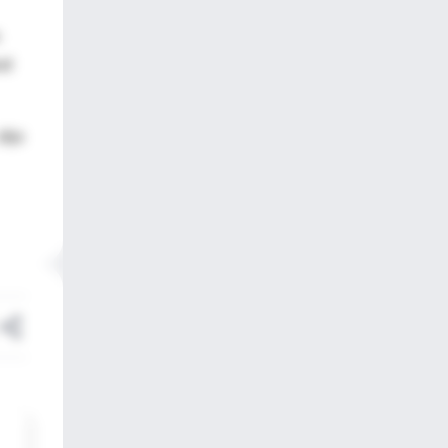
ud
dijo