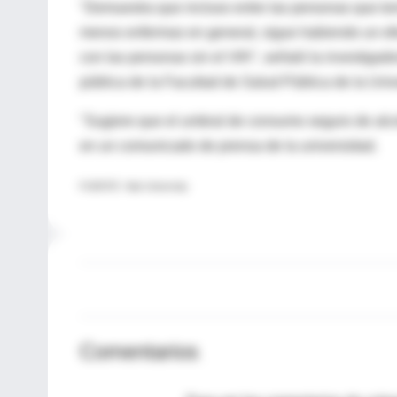
"Demuestra que incluso entre las personas que t
menos enfermas en general, sigue habiendo un efe
con las personas sin el VIH", señaló la investigad
pública de la Facultad de Salud Pública de la Un
"Sugiere que el umbral de consumo seguro de alcoh
en un comunicado de prensa de la universidad.
FUENTE: Yale University
Comentarios