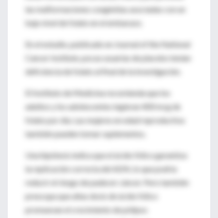
las malformaciones congénitas asociadas con un
bajo nivel de folato en el embarazo.
En el estudio, publicado en Journal of the National
Cancer Institute, pocas usuarias de placebo tenían
deficiencia de folato al final de la investigación.
El Instituto de Medicina recomienda que los
adultos y los adolescentes ingieran 400 mcg de
folato por día. Las mujeres en edad reproductiva
también pueden tomar suplementos.
Una hipótesis indica que el ácido fólico garantiza
la replicación correcta del ADN, lo que podría
reducir el riesgo de padecer cáncer. Pero también
preocupa que altas dosis de ácido fólico
promuevan el crecimiento de pólipos