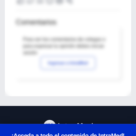
Comentarios
Para ver los comentarios de colegas o
para expresar tu opinión debes iniciar
sesión
Ingresar a IntraMed
¡Acceda a todo el contenido de IntraMed!