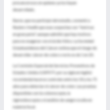
precancerosos en quienes ya los hayan
desarrollado.
Baron, que no participó del estudio, comentó a
Reuters Health que esas sospechas son "teóricas
en gran parte", aunque admitió que hay motivos
para no exagerar con el ácido fólico. La Sociedad
Estadounidense del Cáncer estima que el riesgo de
desarrollar cáncer de colon o recto es de 1 en 20.
La Comisión Especial de Servicios Preventivos de
Estados Unidos (USPSTF, por su sigla en inglés)
recomienda hacerse controles entre los 50 y los 75
años para detectar el cáncer de colon. Las pruebas
disponibles son la colonoscopía, la
sigmoidoscopía o el análisis de sangre oculta en
materia fecal.