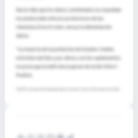
Baron dijo que los datos combinados no respaldan
los potenciales efectos protectores de las
vitaminas B en el colon, versus la alimentación
diaria.
"La mayoría de la población de Estados Unidos
está bien nutrida y, por ahora, con los suplementos
no preocupa la deficiencia grave de ácido fólico",
finalizó.
FUENTE: Journal of the National Cancer Institute, online 12 de octubre del 2012.