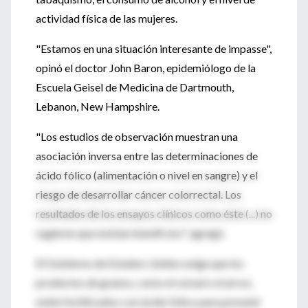
actividad física de las mujeres.
"Estamos en una situación interesante de impasse",
opinó el doctor John Baron, epidemiólogo de la
Escuela Geisel de Medicina de Dartmouth,
Lebanon, New Hampshire.
"Los estudios de observación muestran una
asociación inversa entre las determinaciones de
ácido fólico (alimentación o nivel en sangre) y el
riesgo de desarrollar cáncer colorrectal. Los
resultados de los ensayos clínicos como éste (...) no
sugieren que existan beneficios", agregó.
El Gobierno de Estados Unidos exige que los
productos de granos, como el cereal o el arroz,
estén fortificados con ácido fólico para prevenir