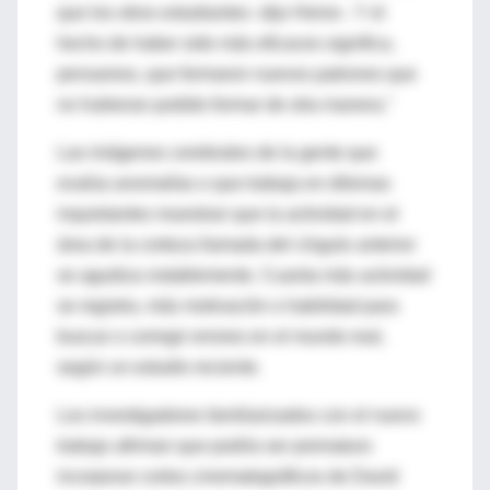
que los otros estudiantes -dijo Heine-. Y el
hecho de haber sido más eficaces significa,
pensamos, que formaron nuevos patrones que
no hubieran podido formar de otra manera."
Las imágenes cerebrales de la gente que
evalúa anomalías o que trabaja en dilemas
inquietantes muestran que la actividad en el
área de la corteza llamada del cíngulo anterior
se agudiza notablemente. Cuanta más actividad
se registra, más motivación o habilidad para
buscar o corregir errores en el mundo real,
según un estudio reciente.
Los investigadores familiarizados con el nuevo
trabajo afirman que podría ser prematuro
incorporar cortos cinematográficos de David