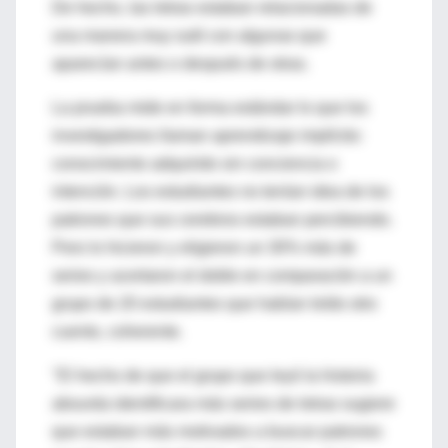
De hecho, las letras estaban relacionadas de
una manera muy sutil con algunas que
aparecían antes o después de otras.
La prueba mide en forma estándar lo que los
investigadores llaman aprendizaje implícito:
conocimiento adquirido sin conciencia o
intención. Los estudiantes no tenían idea de los
patrones que sus cerebros estaban percibiendo.
Pero lo hicieron y eligieron un 30% más de
series y acertaron el doble en comparación a un
grupo de 20 estudiantes que habían leído otro
cuento, coherente.
"El hecho de que el grupo que leyó la historia
absurda identificara más series de letras sugiere
que estaban más motivados a buscar patrones