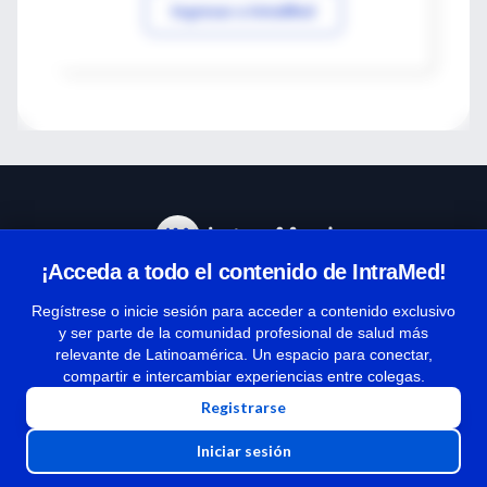
Ingresar a IntraMed
¡Acceda a todo el contenido de IntraMed!
Centro de Ayuda
Regístrese o inicie sesión para acceder a contenido exclusivo
y ser parte de la comunidad profesional de salud más
relevante de Latinoamérica. Un espacio para conectar,
Términos y condiciones
compartir e intercambiar experiencias entre colegas.
| Políticas de privacidad
Registrarse
| Todos los derechos reservados | Copyright 1997-2026
Iniciar sesión