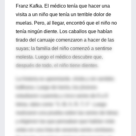
Franz Kafka. El médico tenía que hacer una
visita a un niño que tenía un terrible dolor de
muelas. Pero, al llegar, encontró que el niño no
tenía ningún diente. Los caballos que habían
tirado del carruaje comenzaron a hacer de las
suyas; la familia del niño comenzó a sentirse
molesta. Luego el médico descubre que,
después de todo, el niño tiene dientes.
La historia es apremiante, vívida y sin sentido;
kafkiana. Luego de leerla, los jóvenes
estudiaron cuarenta y cinco series de 6 a 9
letras, tales como "X, M, X, R, T, V". Luego
realizaron una prueba sobre las series de letras
y eligieron las que pensaban que habían visto
antes en una lista de sesenta series similares.