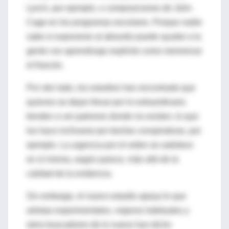
Lynch, por ejemplo, o composiciones de John
Cage en los programas escolares. Porque nadie
sabe si exponerse al absurdo puede ayudar a la
gente con aprendizaje explícito como memorizar
el francés.
Por otro lado, los estudios han encontrado que
quienes se dejan llevar por lo extraordinario
tienden a ver patrones donde no existen, lo que
los hace inclinarse por teorías conspirativas, por
ejemplo. La urgencia por el orden se satisface
en sí misma, según parece, más allá de la
calidad de la evidencia.
Sin embargo, el nuevo estudio apoya lo que
artistas experimentales, viajeros habituales y
otros buscadores de lo nuevo han dicho