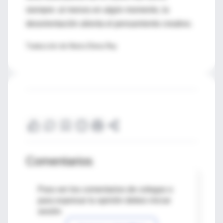
siempre: al menos en algún momento, la
desorientación alienta el pensamiento creativo.
Traducción de María Elena Rey
Comentarios
Para ver los comentarios de colegas o
para expresar tu opinión debes iniciar
sesión