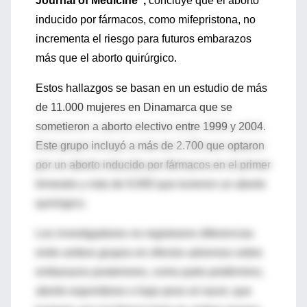
Journal of Medicine”,
concluye que el aborto
inducido por fármacos, como mifepristona, no
incrementa el riesgo para futuros embarazos
más que el aborto quirúrgico.
Estos hallazgos se basan en un estudio de más
de 11.000 mujeres en Dinamarca que se
sometieron a aborto electivo entre 1999 y 2004.
Este grupo incluyó a más de 2.700 que optaron
por un aborto inducido por fármacos en el primer
trimestre y más de 9.000 que tuvieron un aborto
quirúrgico.
Los investigadores no registraron diferencias
entre ambos grupos en efectos adversos sobre
embarazos posteriores, como parto pretérmino,
aborto espontáneo o bajo peso al nacer, que