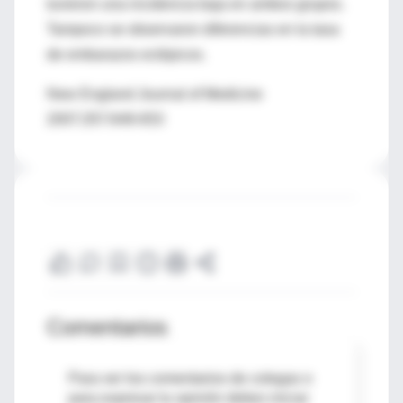
tuvieron una incidencia baja en ambos grupos.
Tampoco se observaron diferencias en la tasa
de embarazos ectópicos.
New England Journal of Medicine
2007;357:648-653
Comentarios
Para ver los comentarios de colegas o
para expresar tu opinión debes iniciar