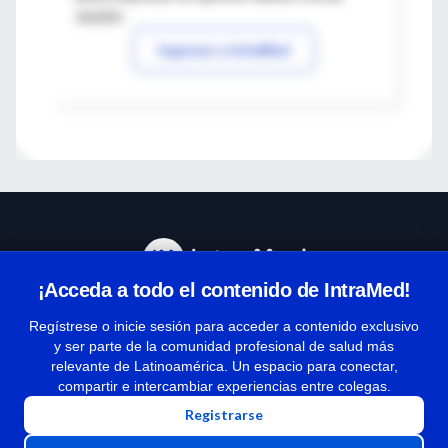
sesión
Ingresar a IntraMed
¡Acceda a todo el contenido de IntraMed!
Centro de Ayuda
Regístrese o inicie sesión para acceder a contenido exclusivo
y ser parte de la comunidad profesional de salud más
relevante de Latinoamérica. Un espacio para conectar,
Términos y condiciones
compartir e intercambiar experiencias entre colegas.
| Políticas de privacidad
Registrarse
| Todos los derechos reservados | Copyright 1997-2026