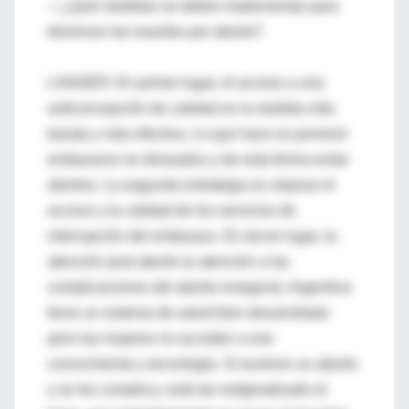
—¿Qué medidas se deben implementar para
disminuir las muertes por aborto?
LANGER: En primer lugar, el acceso a una
anticoncepción de calidad es la medida más
barata y más efectiva. Lo que hace es prevenir
embarazos no deseados y de esta forma evitar
abortos. La segunda estrategia es mejorar el
acceso y la calidad de los servicios de
interrupción del embarazo. En tercer lugar, la
atención post aborto (o atención a las
complicaciones del aborto inseguro). Argentina
tiene un sistema de salud bien desarrollado
pero las mujeres no acceden a ese
conocimiento y tecnología. Si tuvieron un aborto
y se les complica, está tan estigmatizado el