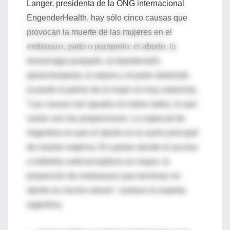
Langer, presidenta de la ONG internacional
EngenderHealth, hay sólo cinco causas que
provocan la muerte de las mujeres en el
embarazo, parto o puerperio: el aborto, la
hemorragia posparto, la hipertensión
(preeclampsia), la sepsis y el parto obstruido
(cuando la pelvis de la mujer es muy estrecha).
“Las causas son iguales en todos lados, lo que
varían son las proporciones. Lo especial de
Argentina es que el aborto es la razón principal
de muerte materna. En países donde el acceso
a métodos anticonceptivos es mayor, la
proporción de embarazos que terminan en
aborto es mucho menor”, sostuvo la experta
argentina.