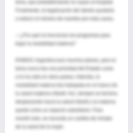
tema, que probablemente no vayan al hospital.
Finalmente, la legalización del aborto ayudaría
a reducir el número de muertes por esta causa.
—¿Por qué no funcionan los programas para
bajar la mortalidad materna?
RAMOS: Argentina tuvo muchos planes, pero el
tema nunca fue una prioridad del Estado como
sí lo ha sido en otros países. Además, la
mortalidad materna fue trabajada en el marco de
la salud materno-infantil. Así, siempre se termina
desplazando hacia la salud infantil y la materna
queda como un aspecto subsidiario. Para
revertir esto, se necesita un cambio de mirada
de la salud de la mujer.