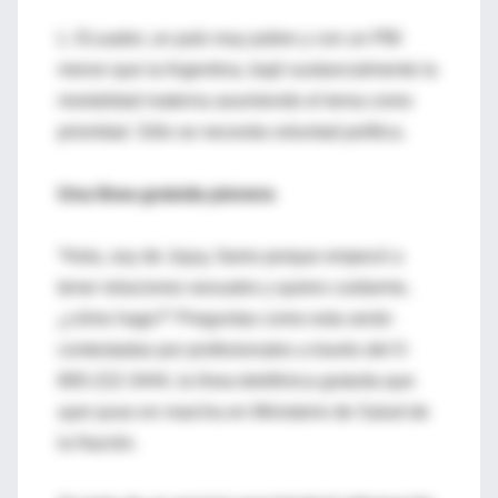
L: Ecuador, un país muy pobre y con un PBI
menor que la Argentina, bajó sustancialmente la
mortalidad materna asumiendo el tema como
prioridad. Sólo se necesita voluntad política.
Una línea gratuita pionera
“Hola, soy de Jujuy, llamo porque empecé a
tener relaciones sexuales y quiero cuidarme,
¿cómo hago?” Preguntas como esta serán
contestadas por profesionales a través del 0-
800-222-3444, la línea telefónica gratuita que
ayer puso en marcha en Ministerio de Salud de
la Nación.