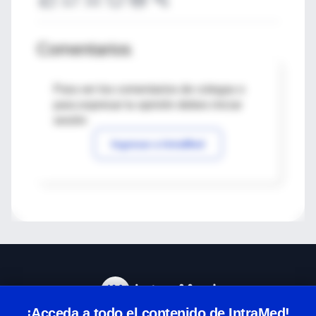
Comentarios
Para ver los comentarios de colegas o
para expresar tu opinión debes iniciar
sesión
Ingresar a IntraMed
¡Acceda a todo el contenido de IntraMed!