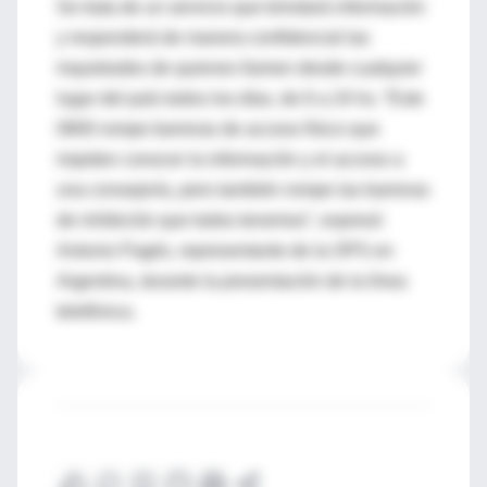
Se trata de un servicio que brindará información
y responderá de manera confidencial las
inquietudes de quienes llamen desde cualquier
lugar del país todos los días, de 6 a 24 hs. “Este
0800 rompe barreras de acceso físico que
impiden conocer la información y el acceso a
una consejería, pero también rompe las barreras
de inhibición que todos tenemos”, expresó
Antonio Pagés, representante de la OPS en
Argentina, durante la presentación de la línea
telefónica.