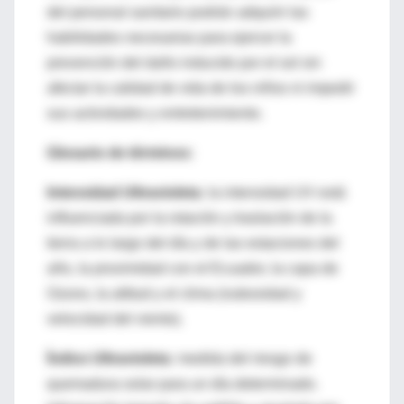
del personal sanitario podrán adquirir las
habilidades necesarias para ejercer la
prevención del daño inducido por el sol sin
afectar la calidad de vida de los niños ni impedir
sus actividades y entretenimiento.
Glosario de términos:
Intensidad Ultravioleta:
la intensidad UV está
influenciada por la rotación y traslación de la
tierra a lo largo del día y de las estaciones del
año, la proximidad con el Ecuador, la capa de
Ozono, la altitud y el clima (nubosidad y
velocidad del viento).
Índice Ultravioleta:
medida del riesgo de
quemadura solar para un día determinado.