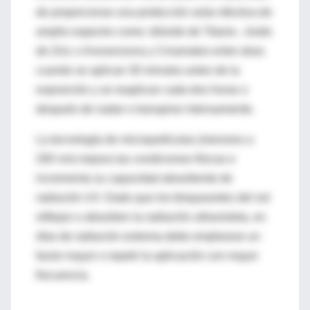
de proporcionar una protección solar efectiva de
amplio espectro como: dióxido de Titanio , óxido
de Zinc o Avovenzona y Cinamatos entre otras
cuando se aplican 30 minutos antes de la
exposición y se reaplican cada dos horas o
después de nadar o transpirar intensamente.
La tecnología de micropartículas (menores a
200 nm) mejora las condiciones físicas e
incrementa su capacidad absorbente de
radiación UV. Dado que los bloqueantes del sol
reflejan o absorben la radiación ultravioleta, en
días de radiación extrema debe emplearse un
factor mayor o repetir la aplicación con mayor
frecuencia.