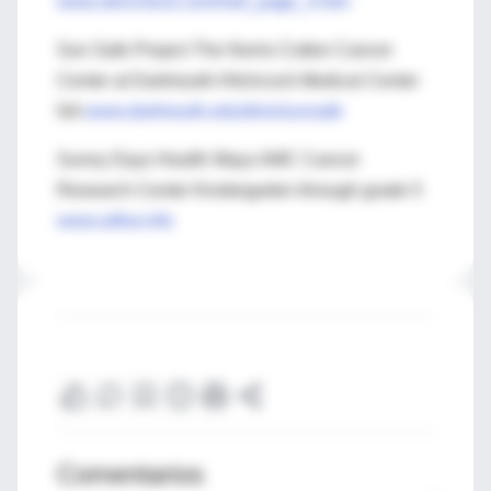
www.skincheck.com/mef_page_4.htm
Sun Safe Project The Norris Cotton Cancer
Center at Dartmouth-Hitchcock Medical Center
NA
www.dartmouth.edu/dms/sunsafe
Sunny Days Health Ways AMC Cancer
Research Center Kindergarten through grade 5
www.sdhw.info
Comentarios