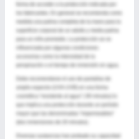
forma de acceder a la protección indicada por
los fabricantes. En general se recomienda como
medida una palma completa de la mano para la
superficie corporal de un adulto y media palma
para un niño promedio. La protección se ve
influenciada por algunas condiciones
accesorias como la intensidad de la
perspiración o el tiempo de inmersión en agua.
Debe recomendarse el uso de pantallas de
amplio espectro (UVA-UVB) en una forma
cosmética “resistente al agua” ( 80 minutos) lo
que implica una protección durante un período
mayor que las denominadas “impermeables”
(dos inmersiones de 20 minutos).
Diversas sustancias han probado su capacidad