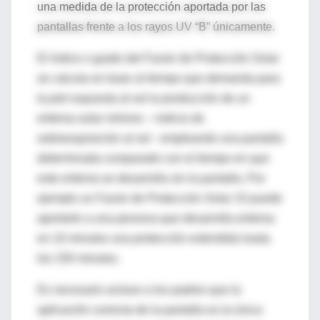
una medida de la protección aportada por las
pantallas frente a los rayos UV “B” únicamente.
El índice o grado del Factor de Protección Solar
se calcula en base al tiempo que demanda para
la piel expuesta al sol la producción de un
eritema solar mínimo – indicio de
sobreexposición al sol - empleando una pantalla
determinada comparado con el tiempo en que
este eritema se desarrolla sin la pantalla. Por
ejemplo un Factor de Protección Solar 15 puede
aportarle a una persona que desarrolla eritema
en 10 minutos una protección extendida hasta
los 150 minutos.
Es necesario aclarar a los padres que la
aplicación correcta de la pantalla es la única