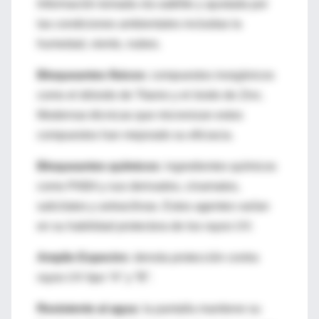
Información tomada vía satélite y ajustada por
las condiciones ambientales incluidas la
humedad, viento, nubes.
Bloqueantes físicos:
compuestos inorgánicos
como el dióxido de Titanio y el óxido de Zinc.
Modernas técnicas que micronizan estos
compuestos han mejorado su eficiacia.
Bloqueantes químicos:
ingredientes químicos
como PABA y sus derivados, cinamatos,
salicilatos y antracilinas. Estos agentes varían
en su habilidad protectora de los rayos UV.
Amplio Espectro:
denota protección contra
rayos UV tipo “A” y “B”.
Resistente al agua:
la pantalla mantiene su