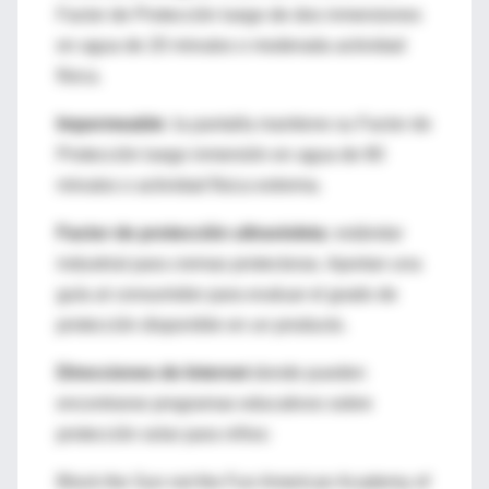
Factor de Protección luego de dos inmersiones
en agua de 20 minutos o moderada actividad
física.
Impermeable:
la pantalla mantiene su Factor de
Protección luego inmersión en agua de 80
minutos o actividad física extrema.
Factor de protección ultravioleta:
estándar
industrial para cremas protectoras. Aportan una
guía al consumidor para evaluar el grado de
protección disponible en un producto.
Direcciones de Internet
donde pueden
encontrarse programas educativos sobre
protección solar para niños:
Block the Sun not the Fun American Academy of