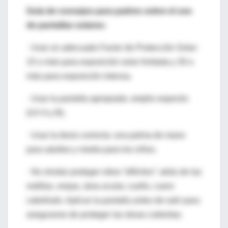
Guía de consejos para padres sobre el uso
de pantallas solares:
· Usar un adecuado Factor de Protección Solar:
15 o más para exposición solar limitada y 30 o
más para exposición intensa.
· Usar la pantalla apropiada: amplio espectro
(UV A y B).
· Usar la dosis correcta: una palma de mano
para adultos y media para los niños.
· No olvidar proteger sitios “difíciles”: atrás de las
rodillas, orejas, área ocular, cuello, cuero
cabelludo. Aplicar la pantalla antes de salir para
asegurarse de proteger las áreas cubiertas.