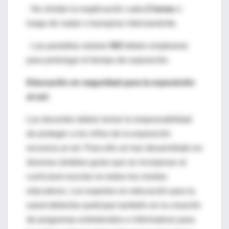
· No olvidar la reaplicación cada
2 horas
o
luego de nadar o transpirar intensamente.
· Las pantallas solares
NO
deben emplearse
para prolongar el tiempo de exposición.
Educación en seguridad para la exposición
al sol:
Los docentes deben tomar la responsabilidad
de proteger a los niños de la exposición
excesiva al sol. Para ello se han desarrollado en
diversos ámbitos guías que se incorporan al
currículum escolar en todos los niveles
educativos. Los expertos en educación para la
salud deberían participar también en la creación
de programas entretenidos e informativos para