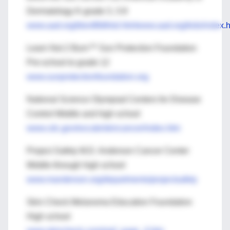
Dermatology K-grade 3, 3-8
www.aad.org/btsntf/btfntsl.htmlwww.aad.org/kids/index.
Learn Not 2 Burn™ Sun Protection Foundation
Pre-school to grade 12
www.sunprotectionfoundation.org
National Science Olympiad Centers for Disease
Control Middle and high school
www.cdc.gov/excute/skincancer/index.htm
Project Safety M.D. Anderson Cancer Center
Middle through high school
www.manderson.org/departments/projectsafety
Skin Check Melanoma Education Foundation
High school