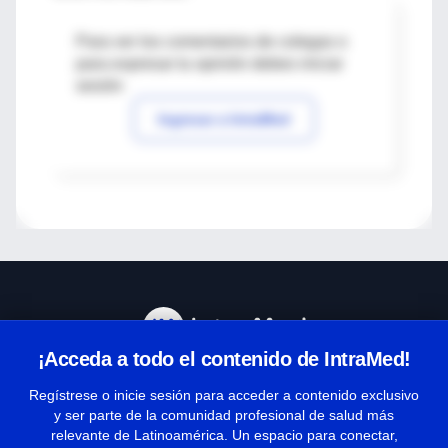
Para ver los comentarios de colegas o
para expresar tu opinión debes iniciar
sesión
Ingresar a IntraMed
¡Acceda a todo el contenido de IntraMed!
Centro de Ayuda
Regístrese o inicie sesión para acceder a contenido exclusivo
y ser parte de la comunidad profesional de salud más
relevante de Latinoamérica. Un espacio para conectar,
Términos y condiciones