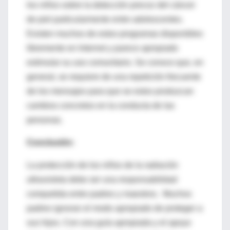
los niños sobre la detección precoz del cáncer
de piel particularmente entre adolescentes.
Existen muchos de estos programas disponibles
libremente en Internet y parece apropiado
estimular su uso comunitario. Se conoce que, en
general, se requiere de una repetición frecuente
de los mensajes para que se estos produzcan
cambios concretos en la conducta de las
personas.
Conclusión:
La protección de los niños de la radiación
ultravioleta debe ser una responsabilidad
compartida entre padres y maestros. Muchos
padres ignoran el modo apropiado de proteger a
sus hijos. Con una guía apropiada y el apoyo