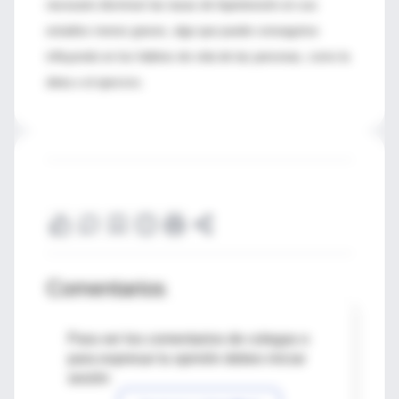
necesario disminuir las tasas de hipertensión en sus
estadios menos graves, algo que puede conseguirse
influyendo en los hábitos de vida de las personas, como la
dieta o el ejercicio.
Comentarios
Para ver los comentarios de colegas o
para expresar tu opinión debes iniciar
sesión