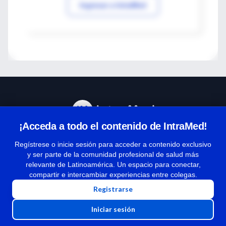
Ingresar a IntraMed
¡Acceda a todo el contenido de IntraMed!
Centro de Ayuda
Regístrese o inicie sesión para acceder a contenido exclusivo
y ser parte de la comunidad profesional de salud más
relevante de Latinoamérica. Un espacio para conectar,
Términos y condiciones
compartir e intercambiar experiencias entre colegas.
| Políticas de privacidad
Registrarse
| Todos los derechos reservados | Copyright 1997-2026
Iniciar sesión