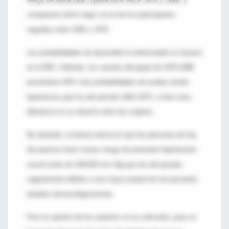
compararon dicho riego con el de los participantes
seguidos entre 1952 y 1975.
Las probabilidades de desarrollar la enfermedad se situaron
en el 90%. Además, los varones del grupo de 1976-1998
presentaron 60% más probabilidades de acabar siendo
hipertensos que los del período 1962-1975, si bien esta
diferencia no se observó entre las mujeres.
No obstante, la buena noticia es que las personas de hoy
día parecen tener menos riesgo de presentar hipertensión
severa (más de 160/100 mm Hg) que las del pasado,
seguramente debido a una mayor proporción de pacientes
tratados farmacológicamente.
Pero en opinión de los expertos no es suficiente, pues es