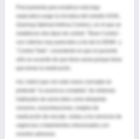
Precisamente para erradicar esta baja
expecativa surge la iniciativa del estudio GOAL
(Gaining Optimal Asthma ControL), en el que se
establecen dos tipos de control: "Buen Control -
con criterios muy parecidos a los de la GEMA- y
"Control Total", consistente en que el paciente
sólo se acuerde de que tiene asma porque tiene
que tomar la medicación.
Así, indicó que con este nuevo concepto se
pretende "la ausencia completa" de síntomas
habituales de asma tales como despertar
nocturno, exacerbaciones, empleo de
medicación de rescate, visitas a los servicios de
urgencias o tratamientos relacionados con
eventos adversos.