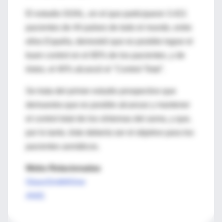
El estudio GOAL, en el que participaron 3.421
pacientes de 44 países de todo el mundo, entre
ellos España, demostró que es posible lograr el
buen control en el 80% de los pacientes, y de
éstos, el 40% alcanzó el "Control Total".
Se trata del primer estudio prospectivo que
demuestra que es posible alcanzar y mantener
el control total de los síntomas del asma, y que,
por lo tanto, éste debería ser el objetivo para los
pacientes asmáticos.
Webs Relacionadas
GlaxoSmithKline
ANIS