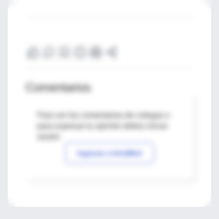
Comentarios
Para ver los comentarios de colegas o
para expresar tu opinión debes iniciar
sesión
Ingresar a IntraMed