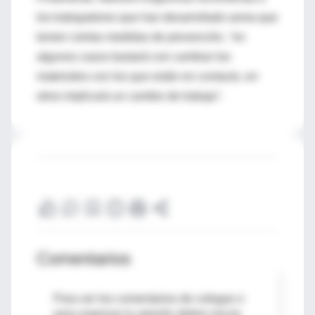
los trabajadores que han desarrollado asma que
tomen ciertas medidas de prevención, "en
algunos casos bastará con cambiar los
materiales con los que están en contacto, en
otros implicará un cambio de trabajo".
Comentarios
Para ver los comentarios de colegas o
para expresar tu opinión debes iniciar