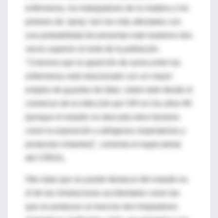
enfermeras, los trabajadores de la madera y los
pintores de 'spray' son los más afectados con
una probabilidad de presentar este trastorno dos
veces superior al resto de la población.
"Creemos que la aparición de asma entre las
enfermeras está relacionado con un mayor
empleo de guantes de látex, sobre todo desde el
comienzo de la infección por VIH en los años 90
[aunque el estudio no descarta otros factores
como la exposición a alérgenos respiratorios y
productos irritantes]", comenta el especialista
del CREAL.
Otro dato que se puede destacar del estudio es
el de las inhalaciones accidentales como las
que se producen al mezclar dos limpiadores