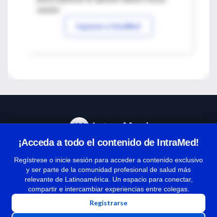
sesión
Ingresar a IntraMed
¡Acceda a todo el contenido de IntraMed!
Centro de Ayuda
Regístrese o inicie sesión para acceder a contenido exclusivo
y ser parte de la comunidad profesional de salud más
relevante de Latinoamérica. Un espacio para conectar,
Términos y condiciones
compartir e intercambiar experiencias entre colegas.
| Políticas de privacidad
Registrarse
| Todos los derechos reservados | Copyright 1997-2026