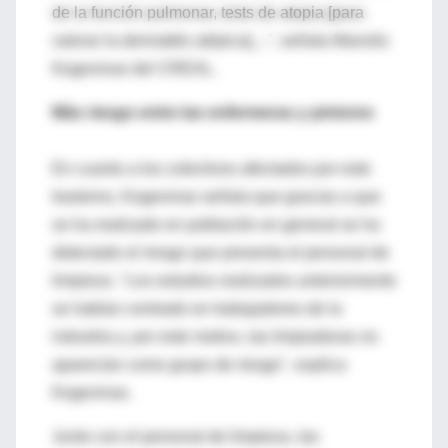
de la función pulmonar, tests de atopia [para
valorar la dermatitis atópica],...", señala Manolis
Kogevinas del CREAL.
Más riesgo entre las enfermeras y pintores
En cuanto a los colectivos afectados por este
trastorno, Kogevinas señala que gracias a que
se ha realizado en población en general se ha
detectado el riesgo que presenta el personal de
limpieza. "Los estudios realizados anteriormente
se habían centrado en trabajadores de la
industria y, por este motivo, las limpiadoras no
aparecían como grupo de riesgo", explica
Kogevinas.
Junto con el personal de limpieza, las