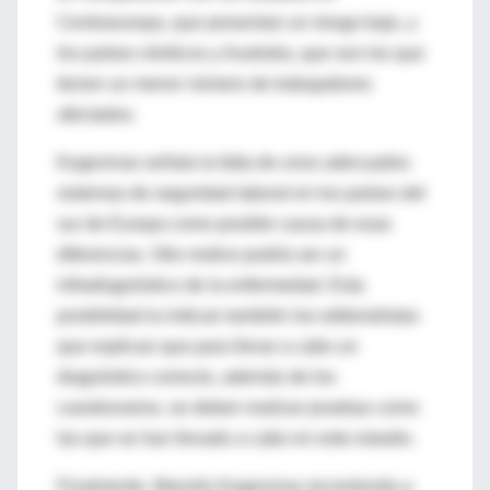
Centroeuropa, que presentan un riesgo bajo, y
los países nórdicos y Australia, que son los que
tienen un menor número de trabajadores
afectados.
Kogevinas señala la falta de unos adecuados
sistemas de seguridad laboral en los países del
sur de Europa como posible causa de esas
diferencias. Otro motivo podría ser un
infradiagnóstico de la enfermedad. Esta
posibilidad la indican también los editorialistas
que explican que para llevar a cabo un
diagnóstico correcto, además de los
cuestionarios, se deben realizar pruebas como
las que se han llevado a cabo en este estudio.
Finalmente, Manolis Kogevinas recomienda a