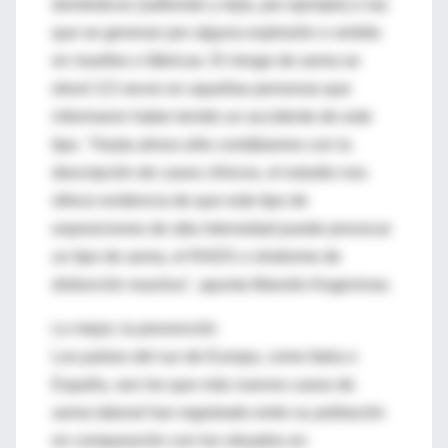
domésticos (salfumán y lejía, por ejemplo) o las
que se generan por alguna explosión o vertido
en muelles o fábricas. El riesgo de asma se
elevó 3,5 veces en aquellas personas que
informaron haber tenido un accidente de este
tipo. "Hasta ahora sólo contábamos con la
descripción de casos clínicos, el estudio nos
ofrece evidencia de que este tipo de
exposiciones de alta intensidad puede provocar
un tipo de asma, el RADS o síndrome de
disfunción reactiva", apunta Manolis Kogevinas.
Lo mejor, la prevención
Los países del sur de Europa, como Italia o
España, son los que más nuevos casos de
asma laboral han registrado entre su población
en comparación con los situados en