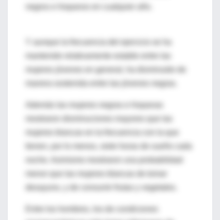
negros e hispanos en cualquier año.
Y aunque la frecuencia del ejercicio se ha
mantenido relativamente estable entre las
mujeres jóvenes en general, ha disminuido de
manera sostenida entre las jóvenes negras.
Además las mujeres negras e hispanas
mostraron disminuciones mayores que las
mujeres blancas en la frecuencia con la que
tienen, por lo menos, siete horas de sueño cada
noche. Asimismo mostraron una probabilidad
menor que las mujeres blancas de tomar
desayuno, y de consumir frutas y vegetales.
Entre los hombres, los de condiciones