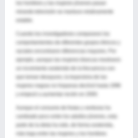
los hombres y las mujeres jóvenes pasan
mirando televisión se mantuvo relativamente
estable.
Cuando los investigadores compararon los
comportamientos de diferentes grupos étnicos y
raciales encontraron diferencias mayores. Por
ejemplo, aunque las mujeres blancas mostraron
un incremento sostenido de la frecuencia con
que toman desayuno, la trayectoria de las
mujeres negras no hispanas declinó hasta 1996
y empezó a aumentar recién en 2000.
Aunque el consumo de frutas y verduras ha
cambiado poco entre los adultos jóvenes, esta
parte de la dieta ha sido, de forma sostenida,
más baja entre las mujeres y los hombres