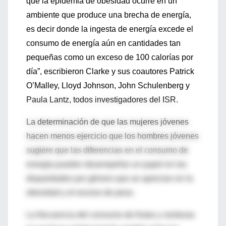
que la epidemia de obesidad ocurre en un
ambiente que produce una brecha de energía,
es decir donde la ingesta de energía excede el
consumo de energía aún en cantidades tan
pequeñas como un exceso de 100 calorías por
día”, escribieron Clarke y sus coautores Patrick
O’Malley, Lloyd Johnson, John Schulenberg y
Paula Lantz, todos investigadores del ISR.
La determinación de que las mujeres jóvenes
hacen menos ejercicio que los hombres jóvenes
sugiere que las diferencias en el consumo de
energía pueden desempeñar un papel en las
disparidades por género que se aprecian en la
obesidad y el exceso de peso.
La frecuencia del consumo de frutas y verduras