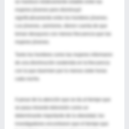
se mantuvo relativamente estable entre las
mujeres jóvenes pero disminuyó
significativamente entre los hombres jóvenes.
Los jóvenes, asimismo, dieron cuenta de que
toman desayuno con menos frecuencia que las
mujeres jóvenes.
Tanto los hombres como las mujeres informaron
de una disminución sostenida en la frecuencia
con la que duermen por lo menos siete horas
cada noche.
A pesar de la atención que se da al tiempo que
se pasa mirando televisión como un
determinante importante de la obesidad, los
investigadores encontraron que el tiempo que