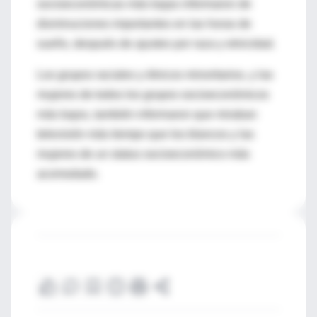
socioeconómicas más bajas informaron de
disminuciones importantes en las horas de
sueño, después de ajustes por raza y etnicidad.
Los grupos raciales y étnicos minoritarios, y las
mujeres de todos los grupos socioeconómicos
más bajos, también informaron que miraban
televisión más tiempo que los blancos y las
mujeres de un status socioeconómico más
acomodado.