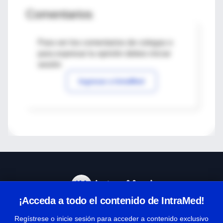
Comentarios
Para ver los comentarios de colegas o
para expresar tu opinión debes iniciar
sesión
Ingresar a IntraMed
¡Acceda a todo el contenido de IntraMed!
Centro de Ayuda
Regístrese o inicie sesión para acceder a contenido exclusivo