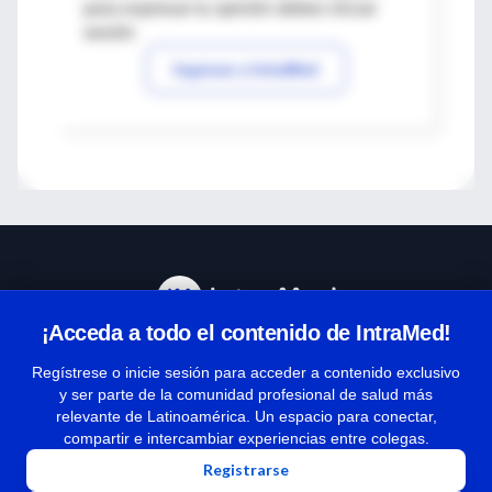
para expresar tu opinión debes iniciar
sesión
Ingresar a IntraMed
¡Acceda a todo el contenido de IntraMed!
Centro de Ayuda
Regístrese o inicie sesión para acceder a contenido exclusivo
y ser parte de la comunidad profesional de salud más
relevante de Latinoamérica. Un espacio para conectar,
Términos y condiciones
compartir e intercambiar experiencias entre colegas.
| Políticas de privacidad
Registrarse
| Todos los derechos reservados | Copyright 1997-2026