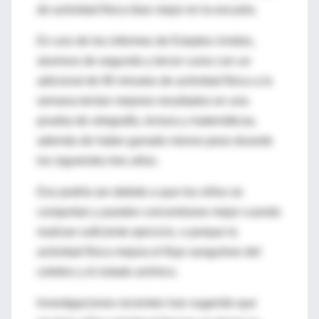
de actividad física iban mejor en la escuela.
En uno de los informes de Estados Unidos,
alumnos de segundo y tercer curso con un
adicional de 90 minutos de actividad física a la
semana tenían mejores resultados en una
prueba de ortografía, lectura y matemáticas,
además de haber ganado menos peso durante
los siguientes tres años.
Eso podría ser debido a que los niños se
comportan y pueden concentrarse mejor cuando
realizan suficiente ejercicio, o porque la
actividad física mejora el flujo sanguíneo del
celebro y el estado anímico.
Investigaciones recientes han sugerido que