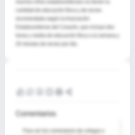
muchos niños estadounidenses no tienen la
cantidad de educación física y de recreo
recomendada según la Asociación
Estadounidense del Corazón, que incluye dos
horas y media de educación física a la semana y
20 minutos de recreo por día.
Comentarios
Para ver los comentarios de colegas o