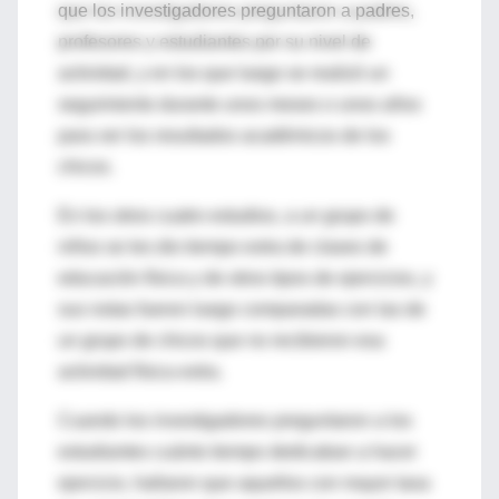
que los investigadores preguntaron a padres,
profesores y estudiantes por su nivel de
actividad, y en los que luego se realizó un
seguimiento durante unos meses o unos años
para ver los resultados académicos de los
chicos.
En los otros cuatro estudios, a un grupo de
niños se les dio tiempo extra de clases de
educación física y de otros tipos de ejercicios, y
sus notas fueron luego comparadas con las de
un grupo de chicos que no recibieron esa
actividad física extra.
Cuando los investigadores preguntaron a los
estudiantes cuánto tiempo dedicaban a hacer
ejercicio, hallaron que aquellos con mayor tasa